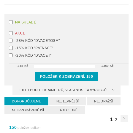
NA SKLADĚ
AKCE
-28% KÓD "DVACETOSM"
-15% KÓD "PATNÁCT"
-20% KÓD "DVACET"
248
Kč
1350
Kč
POLOŽEK K ZOBRAZENÍ:
150
FILTR PODLE PARAMETRŮ, VLASTNOSTÍ A VÝROBCŮ
DOPORUČUJEME
NEJLEVNĚJŠÍ
NEJDRAŽŠÍ
NEJPRODÁVANĚJŠÍ
ABECEDNĚ
1
2
150
položek celkem