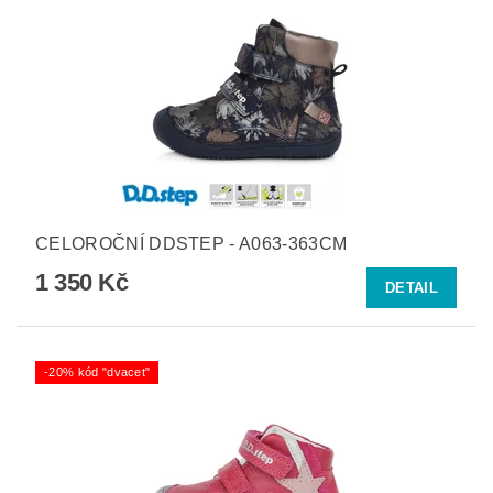
CELOROČNÍ DDSTEP - A063-363CM
1 350 Kč
DETAIL
-20% kód "dvacet"