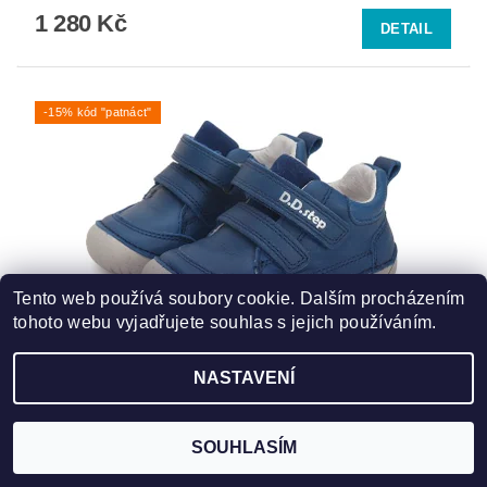
1 280 Kč
DETAIL
-15% kód "patnáct"
Tento web používá soubory cookie. Dalším procházením
tohoto webu vyjadřujete souhlas s jejich používáním.
CELOROČNÍ DDSTEP - S070-41351A BERMUDA
NASTAVENÍ
BLUE
1 280 Kč
DETAIL
SOUHLASÍM