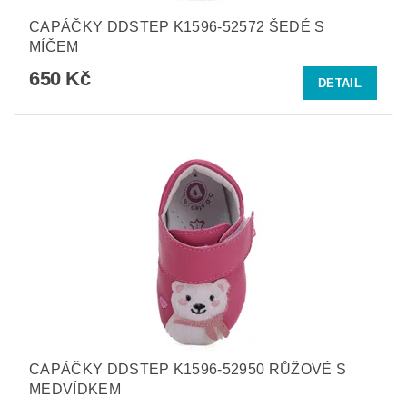
CAPÁČKY DDSTEP K1596-52572 ŠEDÉ S
MÍČEM
650 Kč
DETAIL
CAPÁČKY DDSTEP K1596-52950 RŮŽOVÉ S
MEDVÍDKEM