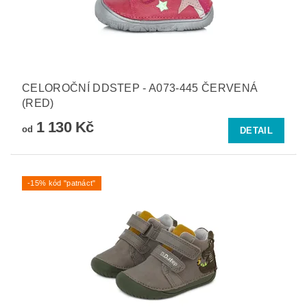
CELOROČNÍ DDSTEP - A073-445 ČERVENÁ
(RED)
1 130 Kč
od
DETAIL
-15% kód "patnáct"