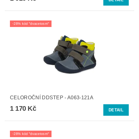
-28% kód "dvacetosm"
CELOROČNÍ DDSTEP - A063-121A
1 170 Kč
DETAIL
-28% kód "dvacetosm"