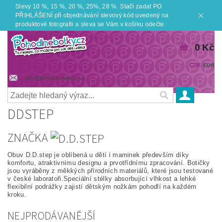
Slevy 10 %, 15 %, 20 %, 25%, 28 %. Stačí zadat PO
PŘIHLÁŠENÍ při objednávání slevový kód uvedený na
produktové fotografii a sleva se Vám v košíku odečte.
0 Kč
CZK
EUR
info@pohodlnebotky.cz
DDSTEP
ZNAČKA
Obuv D.D.step je oblíbená u dětí i maminek především díky
komfortu, atraktivnímu designu a prvotřídnímu zpracování. Botičky
jsou vyráběny z měkkých přírodních materiálů, které jsou testované
v české laboratoři.Speciální stélky absorbující vlhkost a lehké
flexibilní podrážky zajistí dětským nožkám pohodlí na každém
kroku.
NEJPRODÁVANĚJŠÍ