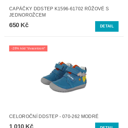
CAPÁČKY DDSTEP K1596-61702 RŮŽOVÉ S
JEDNOROŽCEM
650 Kč
DETAIL
-28% kód "dvacetosm"
CELOROČNÍ DDSTEP - 070-262 MODRÉ
1 010 Kč
DETAIL