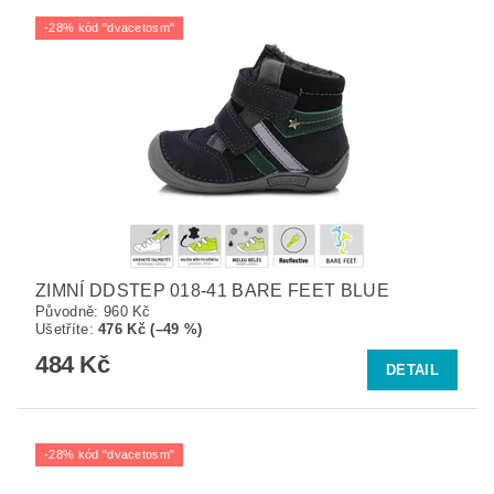
-28% kód "dvacetosm"
ZIMNÍ DDSTEP 018-41 BARE FEET BLUE
Původně:
960 Kč
Ušetříte
:
476 Kč (–49 %)
484 Kč
DETAIL
-28% kód "dvacetosm"