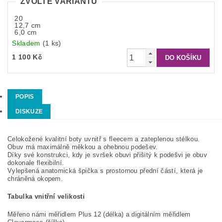
ZVOLTE VARIANTU
20
12,7 cm
6,0 cm
Skladem
(1 ks)
1 100 Kč
POPIS
DISKUZE
Celokožené kvalitní boty uvnitř s fleecem a zateplenou stélkou.
Obuv má maximálně měkkou a ohebnou podešev.
Díky své konstrukci, kdy je svršek obuvi přišitý k podešvi je obuv
dokonale flexibilní.
Vylepšená anatomická špička s prostornou přední částí, která je
chráněná okopem.
Tabulka vnitřní velikosti
Měřeno námi měřidlem Plus 12 (délka) a digitálním měřidlem