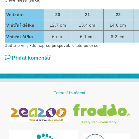
Clevermess (šířka)
Velikost
20
21
22
Vnitřní délka
12,7 cm
13,4 cm
14,0 cm
Vnitřní šířka
6 cm
6,1 cm
6,2 cm
Buďte první, kdo napíše příspěvek k této položce.
Přidat komentář
Formulář vrácení