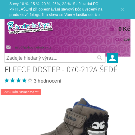
Slevy 10 %, 15 %, 20 %, 25%, 28 %. Stačí zadat PO
PŘIHLÁŠENÍ při objednávání slevový kód uvedený na
produktové fotografii a sleva se Vám v košíku odečte.
0 Kč
CZK
EUR
info@pohodlnebotky.cz
FLEECE DDSTEP - 070-212A ŠEDÉ
3 hodnocení
-28% kód "dvacetosm"