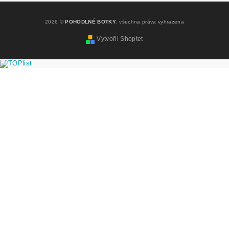
2026 ©
POHODLNÉ BOTKY
, všechna práva vyhrazena
Vytvořil Shoptet