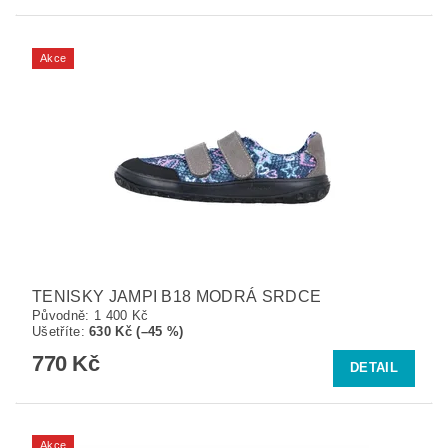
Akce
TENISKY JAMPI B18 MODRÁ SRDCE
Původně:
1 400 Kč
Ušetříte
:
630 Kč (–45 %)
770 Kč
DETAIL
Akce