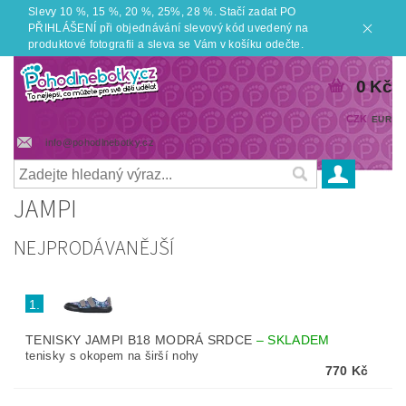
Slevy 10 %, 15 %, 20 %, 25%, 28 %. Stačí zadat PO
PŘIHLÁŠENÍ při objednávání slevový kód uvedený na
produktové fotografii a sleva se Vám v košíku odečte.
0 Kč
CZK
EUR
info@pohodlnebotky.cz
JAMPI
NEJPRODÁVANĚJŠÍ
1.
TENISKY JAMPI B18 MODRÁ SRDCE
–
SKLADEM
tenisky s okopem na širší nohy
770 Kč