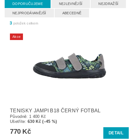
DOPORUČUJEME
NEJLEVNĚJŠÍ
NEJDRAŽŠÍ
NEJPRODÁVANĚJŠÍ
ABECEDNĚ
3
položek celkem
Akce
TENISKY JAMPI B18 ČERNÝ FOTBAL
Původně:
1 400 Kč
Ušetříte
:
630 Kč (–45 %)
770 Kč
DETAIL