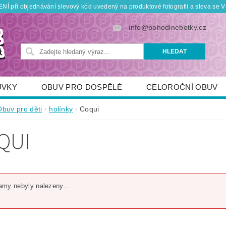
Í při objednávání slevový kód uvedený na produktové fotografii a sleva se V
info@pohodlnebotky.cz
UVKY
OBUV PRO DOSPĚLÉ
CELOROČNÍ OBUV
OBUV PRO DĚTI
DOPLŇKY
KDO JSME
Obuv pro děti
holínky
Coqui
TNÍ SLEVY
POUKÁZKY
JAK VYBRAT SPRÁVNOU
QUI
my nebyly nalezeny...