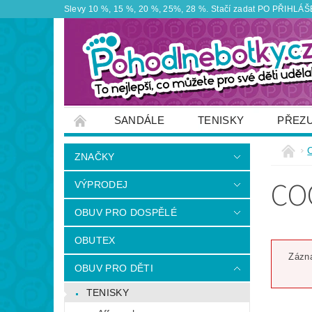
Slevy 10 %, 15 %, 20 %, 25%, 28 %. Stačí zadat PO PŘIHLÁŠEN
SANDÁLE
TENISKY
PŘEZ
ZNAČKY
VÝPRODEJ
OBUTEX
ZNAČKY
OTEVÍRACÍ DOBA PRODEJNY
VĚRNOS
CO
VÝPRODEJ
NAPIŠTE NÁM
OBUV PRO DOSPĚLÉ
OBUTEX
Zázna
OBUV PRO DĚTI
TENISKY