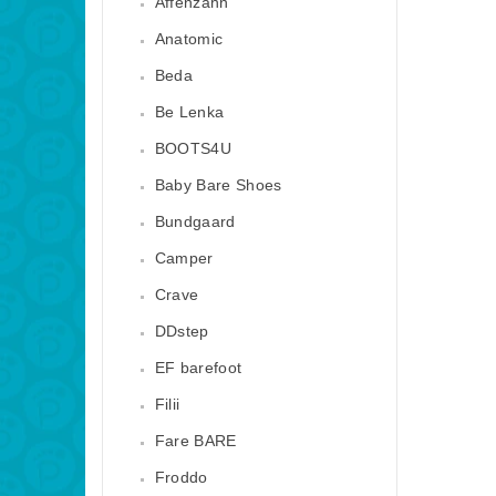
Affenzahn
Anatomic
Beda
Be Lenka
BOOTS4U
Baby Bare Shoes
Bundgaard
Camper
Crave
DDstep
EF barefoot
Filii
Fare BARE
Froddo