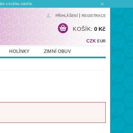
ám v košíku odečte.
|
PŘIHLÁŠENÍ
REGISTRACE
KOŠÍK:
0 Kč
CZK
EUR
HOLÍNKY
ZIMNÍ OBUV
KONTAKT
PLATBA A DOPRAVA
 BOTKU?
OBCHODNÍ PODMÍNKY