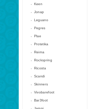
Keen
Jonap
Leguano
Pegres
Plae
Protetika
Reima
Rockspring
Ricosta
Scandi
Skinners
Vivobarefoot
Bar3foot
Jampi