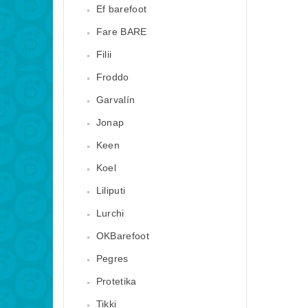
Ef barefoot
Fare BARE
Filii
Froddo
Garvalín
Jonap
Keen
Koel
Liliputi
Lurchi
OKBarefoot
Pegres
Protetika
Tikki