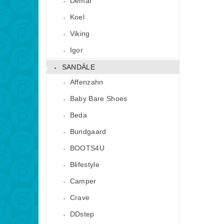
Demar
Koel
Viking
Igor
SANDÁLE
Affenzahn
Baby Bare Shoes
Beda
Bundgaard
BOOTS4U
Blifestyle
Camper
Crave
DDstep