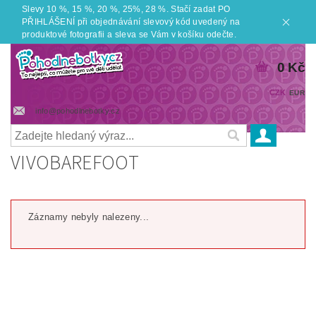
Slevy 10 %, 15 %, 20 %, 25%, 28 %. Stačí zadat PO
PŘIHLÁŠENÍ při objednávání slevový kód uvedený na
produktové fotografii a sleva se Vám v košíku odečte.
0 Kč
CZK
EUR
info@pohodlnebotky.cz
VIVOBAREFOOT
Záznamy nebyly nalezeny...