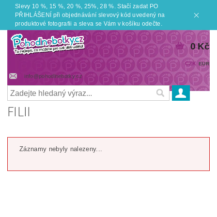
Slevy 10 %, 15 %, 20 %, 25%, 28 %. Stačí zadat PO
PŘIHLÁŠENÍ při objednávání slevový kód uvedený na
produktové fotografii a sleva se Vám v košíku odečte.
0 Kč
CZK
EUR
info@pohodlnebotky.cz
FILII
Záznamy nebyly nalezeny...