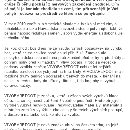
chůze či běhu pochází z nervových zakončení chodidel. Čím
přímější je kontakt chodidla se zemí, tím přirozenější je Váš
pohyb i odezva na prostředí ve kterém se pohybujete.
V roce 2010 zveřejnila Americká akademie fyzikální medicíny a
rehabilitace a také Harvardská univerzita studie potvrzující fakt, že
běhání naboso redukuje zranění, spoří výdej energie a zdokonaluje
techniku běhu.
Jelikož chodit bos dnes nelze všude, vzrostl požadavek na výrobu
bot, které se co nejvíce bosé chůzi přibližují. Zároveň ale
poskytnou dokonalou ochranu proti zranění před ostrými předměty a
ochrání nohy před klimatickými vlivy počasí. Proto za vědecké
podpory vznikla značka VIVOBAREFOOT nabízející nejširší
nabídku barefoot (bosých) bot na trhu. Boty VIVOBAREFOOT mají
rozdílné druhy tenkých podrážek určených do města, k běhání na
silnici, v terénu, boty do přírody, fitness, i do hor, aby si vybral
opravdu každý.
VIVOBAREFOOT je značka, která u všech svých výrobků klade
důraz na co nejmenší zatížení životního prostředí. Proto při jejich
výrobě využívá recyklované i recyklovatelné materiály, materiály z
místních zdrojů s využitím ekologicky šetrných výrobních postupů,
s důrazem na funkčnost, komfort a kvalitu.
VIVOBAREFOOT je nová značka obuvi na českém trhu, za jejíž
výběr vás budou vaše nohy milovat a donesou vás dál.