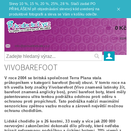
Slevy 10 %, 15 %, 20 %, 25%, 28 %. Stačí zadat PO
PŘIHLÁŠENÍ při objednávání slevový kód uvedený na
produktové fotografii a sleva se Vám v košíku odečte.
0 Kč
CZK
EUR
info@pohodlnebotky.cz
VIVOBAREFOOT
V roce 2004 se britská společnost Terra Plana stala
průkopníkem v kategorii barefoot (bosé) obuvi. V tomto roce na
trh uvedla boty značky Vivobarefoot (Vivo znamená latinsky žít,
barefoot znamená anglicky bos), první barefoot boty, které měly
patentovanou ultra tenkou podrážku odolnou proti oděru s
ochranou proti propíchnutí. Tato podrážka nabízí maximální
senzorickou zpětnou vazbu mozku a zároveň největší možnou
ochranu chodidlům.
Lidské chodidlo je s 26 kostmi, 33 svaly a více jak 200 000
nervovými zakončeními dokonalé dílo přírody, které netřeba
trýznit neforemnou podrážkou a úzkými botami.
70% vjemů z