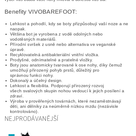
Benefity VIVOBAREFOOT:
Lehkost a pohodlí, kdy se boty přizpůsobují vaší noze a ne
naopak.
Většina bot je vyrobena z vodě odolných nebo
vodotěsných materiálů.
Přírodní svršek z usně nebo alternativa ve veganské
úpravě.
Recyklovatelná antibakteriální vnitřní vložka.
Prodyšné, odnímatelné a pratelné vložky.
Boty jsou anatomicky tvarované k ose nohy, díky čemuž
umožňují přirozený pohyb prstů, důležitý pro
správnou funkci nohy.
Dokonalý a účelný design.
Lehkost a flexibilita. Podporují přirozený rozvoj
všech svalových skupin nohou vedoucí k jejich posílení a
zdraví.
Výroba v prověřených továrnách, které nezaměstnávají
děti, ani dělníky za neúměrně nízkou mzdu (nezávisle
kontrolováno).
NEJPRODÁVANĚJŠÍ