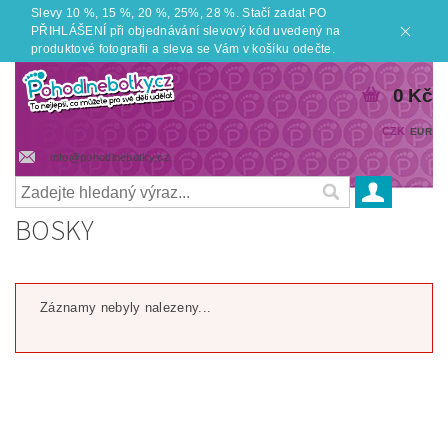
Slevy 10 %, 15 %, 20 %, 25%, 28 %. Stačí zadat PO
PŘIHLÁŠENÍ při objednávání slevový kód uvedený na
produktové fotografii a sleva se Vám v košíku odečte.
0 Kč
CZK
EUR
info@pohodlnebotky.cz
BOSKY
Záznamy nebyly nalezeny...