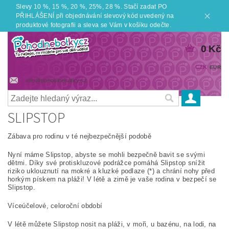
Slevy 10 %, 15 %, 20 %, 25%, 28 %. Stačí zadat PO
PŘIHLÁŠENÍ při objednávání slevový kód uvedený na
produktové fotografii a sleva se Vám v košíku odečte.
0 Kč
CZK
EUR
info@pohodlnebotky.cz
SLIPSTOP
Zábava pro rodinu v té nejbezpečnější podobě
Nyní máme Slipstop, abyste se mohli bezpečně bavit se svými
dětmi. Díky své protiskluzové podrážce pomáhá Slipstop snížit
riziko uklouznutí na mokré a kluzké podlaze (*) a chrání nohy před
horkým pískem na pláži! V létě a zimě je vaše rodina v bezpečí se
Slipstop.
Víceúčelové, celoroční období
V létě můžete Slipstop nosit na pláži, v moři, u bazénu, na lodi, na