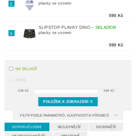
plavky se vzorem
2.
590 Kč
SLIPSTOP PLAVKY DINO
–
SKLADEM
plavky se vzorem
3.
590 Kč
NA SKLADĚ
AKCE
538
Kč
590
Kč
POLOŽEK K ZOBRAZENÍ:
5
FILTR PODLE PARAMETRŮ, VLASTNOSTÍ A VÝROBCŮ
DOPORUČUJEME
NEJLEVNĚJŠÍ
NEJDRAŽŠÍ