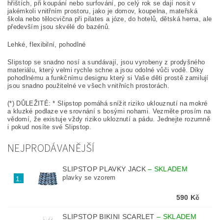
hřištích, při koupání nebo surfování, po celý rok se dají nosit v
jakémkoli vnitřním prostoru, jako je domov, koupelna, mateřská
škola nebo tělocvična při pilates a józe, do hotelů, dětská herna, ale
především jsou skvélé do bazénů.
Lehké, flexibilní, pohodlné
Slipstop se snadno nosí a sundávají, jsou vyrobeny z prodyšného
materiálu, který velmi rychle schne a jsou odolné vůči vodě. Díky
pohodlnému a funkčnímu designu který si Vaše děti prostě zamilují
jsou snadno použitelné ve všech vnitřních prostorách.
(*) DŮLEŽITÉ: * Slipstop pomáhá snížit riziko uklouznutí na mokré
a kluzké podlaze ve srovnání s bosými nohami. Vezměte prosím na
vědomí, že existuje vždy riziko ukloznutí a pádu. Jednejte rozumně
i pokud nosíte své Slipstop.
NEJPRODÁVANĚJŠÍ
SLIPSTOP PLAVKY JACK
–
SKLADEM
plavky se vzorem
1.
590 Kč
SLIPSTOP BIKINI SCARLET
–
SKLADEM