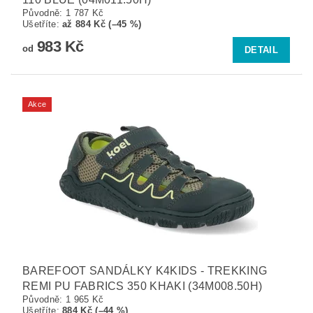
Původně:
1 787 Kč
Ušetříte
:
až 884 Kč (–45 %)
983 Kč
od
DETAIL
Akce
BAREFOOT SANDÁLKY K4KIDS - TREKKING
REMI PU FABRICS 350 KHAKI (34M008.50H)
Původně:
1 965 Kč
Ušetříte
:
884 Kč (–44 %)