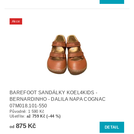
Akce
BAREFOOT SANDÁLKY KOEL4KIDS -
BERNARDINHO - DALILA NAPA COGNAC
07M018.101-550
Původně:
1 590 Kč
Ušetříte
:
až 759 Kč (–44 %)
875 Kč
od
DETAIL