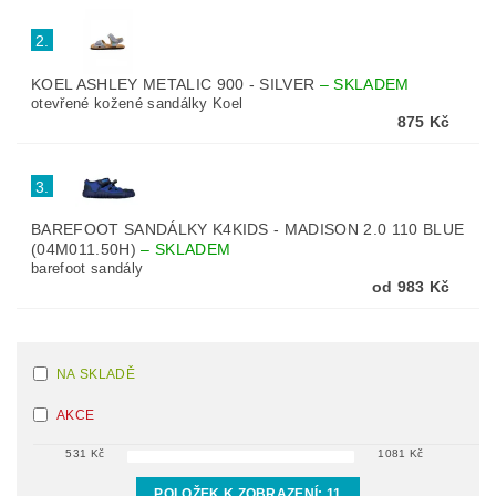
2.
KOEL ASHLEY METALIC 900 - SILVER
–
SKLADEM
otevřené kožené sandálky Koel
875 Kč
3.
BAREFOOT SANDÁLKY K4KIDS - MADISON 2.0 110 BLUE
(04M011.50H)
–
SKLADEM
barefoot sandály
od 983 Kč
NA SKLADĚ
AKCE
531
Kč
1081
Kč
POLOŽEK K ZOBRAZENÍ:
11