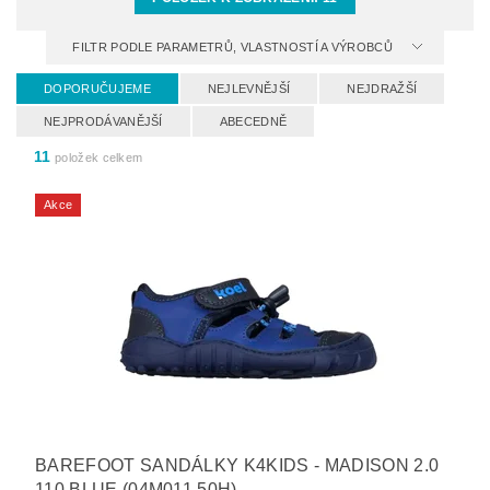
FILTR PODLE PARAMETRŮ, VLASTNOSTÍ A VÝROBCŮ
DOPORUČUJEME
NEJLEVNĚJŠÍ
NEJDRAŽŠÍ
NEJPRODÁVANĚJŠÍ
ABECEDNĚ
11
položek celkem
Akce
BAREFOOT SANDÁLKY K4KIDS - MADISON 2.0
110 BLUE (04M011.50H)