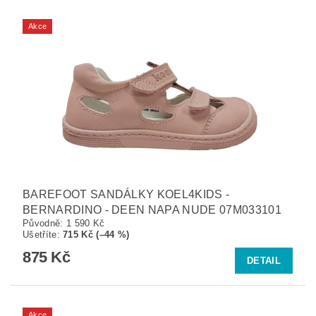
Akce
BAREFOOT SANDÁLKY KOEL4KIDS -
BERNARDINO - DEEN NAPA NUDE 07M033101
Původně:
1 590 Kč
Ušetříte
:
715 Kč (–44 %)
875 Kč
DETAIL
Akce