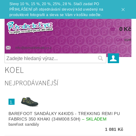
Slevy 10 %, 15 %, 20 %, 25%, 28 %. Stačí zadat PO
PŘIHLÁŠENÍ při objednávání slevový kód uvedený na
produktové fotografii a sleva se Vám v košíku odečte.
0 Kč
CZK
EUR
info@pohodlnebotky.cz
KOEL
NEJPRODÁVANĚJŠÍ
1.
BAREFOOT SANDÁLKY K4KIDS - TREKKING REMI PU
FABRICS 350 KHAKI (34M008.50H)
–
SKLADEM
barefoot sandály
1 081 Kč