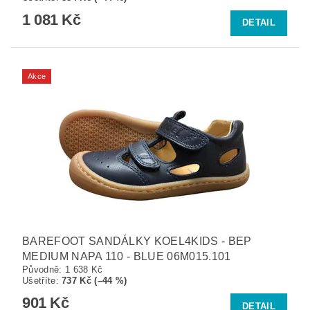
1 081 Kč
DETAIL
Akce
BAREFOOT SANDÁLKY KOEL4KIDS - BEP
MEDIUM NAPA 110 - BLUE 06M015.101
Původně:
1 638 Kč
Ušetříte
:
737 Kč (–44 %)
901 Kč
DETAIL