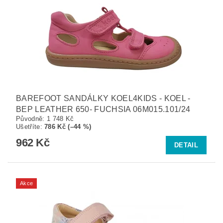
BAREFOOT SANDÁLKY KOEL4KIDS - KOEL -
BEP LEATHER 650- FUCHSIA 06M015.101/24
Původně:
1 748 Kč
Ušetříte
:
786 Kč (–44 %)
962 Kč
DETAIL
Akce