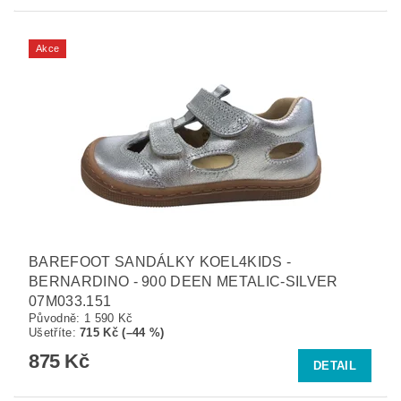
Akce
BAREFOOT SANDÁLKY KOEL4KIDS -
BERNARDINO - 900 DEEN METALIC-SILVER
07M033.151
Původně:
1 590 Kč
Ušetříte
:
715 Kč (–44 %)
875 Kč
DETAIL