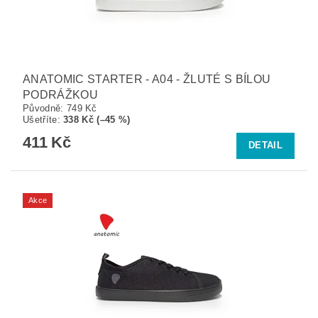
ANATOMIC STARTER - A04 - ŽLUTÉ S BÍLOU
PODRÁŽKOU
Původně:
749 Kč
Ušetříte
:
338 Kč (–45 %)
411 Kč
DETAIL
Akce