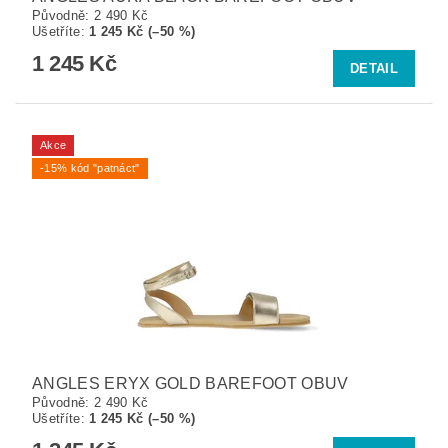
Původně:
2 490 Kč
Ušetříte
:
1 245 Kč (–50 %)
1 245 Kč
DETAIL
Akce
-15% kód "patnáct"
ANGLES ERYX GOLD BAREFOOT OBUV
Původně:
2 490 Kč
Ušetříte
:
1 245 Kč (–50 %)