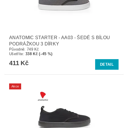
ANATOMIC STARTER - AA03 - ŠEDÉ S BÍLOU
PODRÁŽKOU 3 DÍRKY
Původně:
749 Kč
Ušetříte
:
338 Kč (–45 %)
411 Kč
DETAIL
Akce