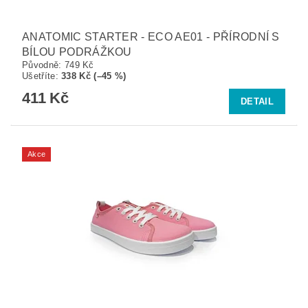
ANATOMIC STARTER - ECO AE01 - PŘÍRODNÍ S
BÍLOU PODRÁŽKOU
Původně:
749 Kč
Ušetříte
:
338 Kč (–45 %)
411 Kč
DETAIL
Akce