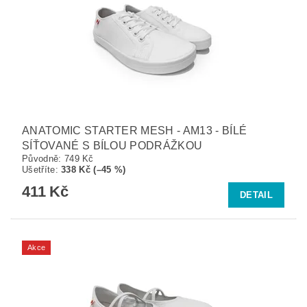
ANATOMIC STARTER MESH - AM13 - BÍLÉ
SÍŤOVANÉ S BÍLOU PODRÁŽKOU
Původně:
749 Kč
Ušetříte
:
338 Kč (–45 %)
411 Kč
DETAIL
Akce