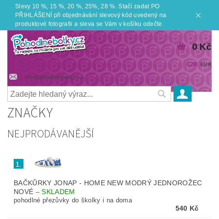
Slevy 10 %, 15 %, 20 %, 25%, 28 %. Stačí zadat PO
PŘIHLÁŠENÍ při objednávání slevový kód uvedený na
produktové fotografii a sleva se Vám v košíku odečte.
0 Kč
CZK
EUR
info@pohodlnebotky.cz
ZNAČKY
NEJPRODÁVANĚJŠÍ
1.
BAČKŮRKY JONAP - HOME NEW MODRÝ JEDNOROŽEC
NOVÉ
–
SKLADEM
pohodlné přezůvky do školky i na doma
540 Kč