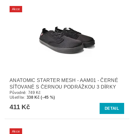
Akce
ANATOMIC STARTER MESH - AAM01 - ČERNÉ
SÍŤOVANÉ S ČERNOU PODRÁŽKOU 3 DÍRKY
Původně:
749 Kč
Ušetříte
:
338 Kč (–45 %)
411 Kč
DETAIL
Akce