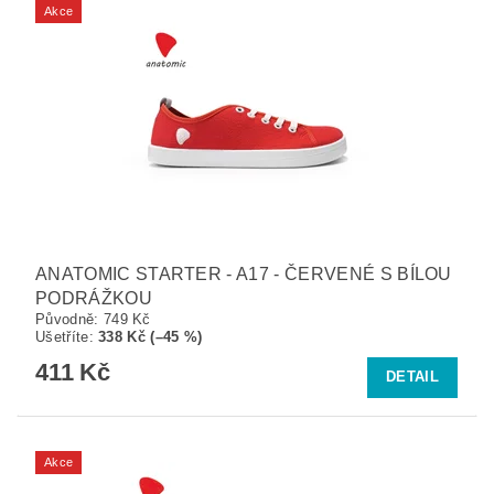
Akce
ANATOMIC STARTER - A17 - ČERVENÉ S BÍLOU
PODRÁŽKOU
Původně:
749 Kč
Ušetříte
:
338 Kč (–45 %)
411 Kč
DETAIL
Akce