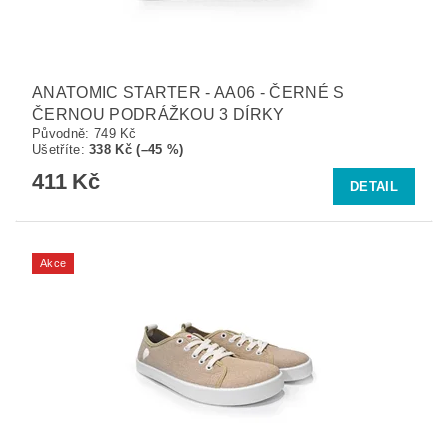
ANATOMIC STARTER - AA06 - ČERNÉ S
ČERNOU PODRÁŽKOU 3 DÍRKY
Původně:
749 Kč
Ušetříte
:
338 Kč (–45 %)
411 Kč
DETAIL
Akce