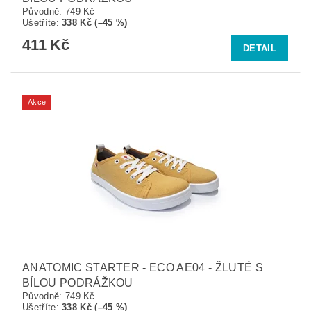
Původně:
749 Kč
Ušetříte
:
338 Kč (–45 %)
411 Kč
DETAIL
Akce
ANATOMIC STARTER - ECO AE04 - ŽLUTÉ S
BÍLOU PODRÁŽKOU
Původně:
749 Kč
Ušetříte
:
338 Kč (–45 %)