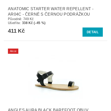
ANATOMIC STARTER WATER REPELLENT -
AR04C - ČERNÉ S ČERNOU PODRÁŽKOU
Původně:
749 Kč
Ušetříte
:
338 Kč (–45 %)
411 Kč
DETAIL
Akce
ANGLES AURA BLACK BAREFOOT OBUV