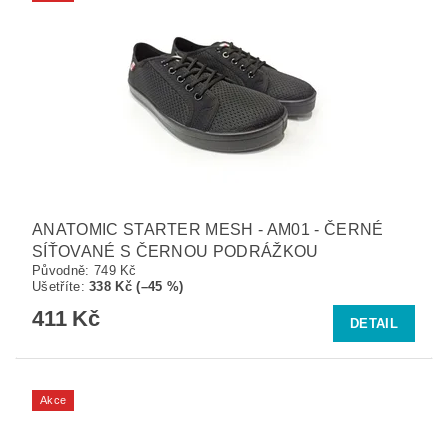
ANATOMIC STARTER MESH - AM01 - ČERNÉ
SÍŤOVANÉ S ČERNOU PODRÁŽKOU
Původně:
749 Kč
Ušetříte
:
338 Kč (–45 %)
411 Kč
DETAIL
Akce