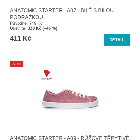
ANATOMIC STARTER - A07 - BÍLÉ S BÍLOU
PODRÁŽKOU
Původně:
749 Kč
Ušetříte
:
338 Kč (–45 %)
411 Kč
DETAIL
Akce
ANATOMIC STARTER - A09 - RŮŽOVÉ TŘPYTIVÉ