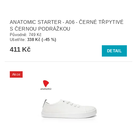
ANATOMIC STARTER - A06 - ČERNÉ TŘPYTIVÉ
S ČERNOU PODRÁŽKOU
Původně:
749 Kč
Ušetříte
:
338 Kč (–45 %)
411 Kč
DETAIL
Akce