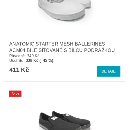
ANATOMIC STARTER MESH BALLERINES
ACM04 BÍLÉ SÍŤOVANÉ S BÍLOU PODRÁŽKOU
Původně:
749 Kč
Ušetříte
:
338 Kč (–45 %)
411 Kč
DETAIL
Akce