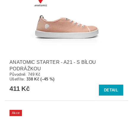
ANATOMIC STARTER - A21 - S BÍLOU
PODRÁŽKOU
Původně:
749 Kč
Ušetříte
:
338 Kč (–45 %)
411 Kč
DETAIL
Akce