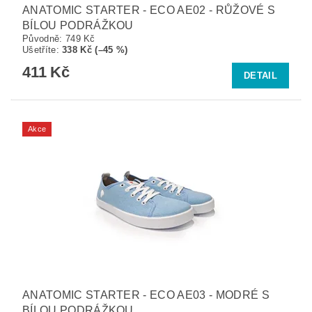
ANATOMIC STARTER - ECO AE02 - RŮŽOVÉ S
BÍLOU PODRÁŽKOU
Původně:
749 Kč
Ušetříte
:
338 Kč (–45 %)
411 Kč
DETAIL
Akce
ANATOMIC STARTER - ECO AE03 - MODRÉ S
BÍLOU PODRÁŽKOU