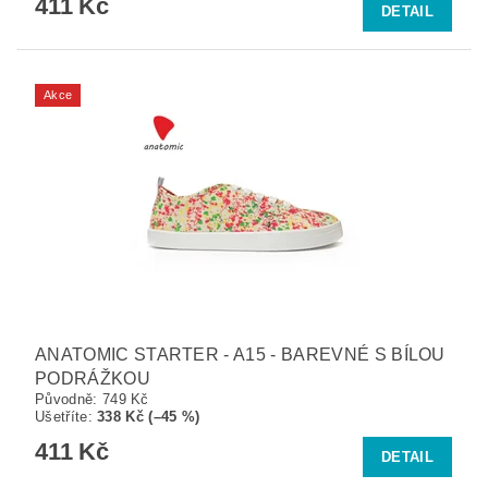
411 Kč
DETAIL
Akce
ANATOMIC STARTER - A15 - BAREVNÉ S BÍLOU
PODRÁŽKOU
Původně:
749 Kč
Ušetříte
:
338 Kč (–45 %)
411 Kč
DETAIL