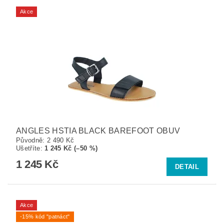
Akce
ANGLES HSTIA BLACK BAREFOOT OBUV
Původně:
2 490 Kč
Ušetříte
:
1 245 Kč (–50 %)
1 245 Kč
DETAIL
Akce
-15% kód "patnáct"