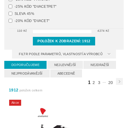
-25% KÓD "DVACETPET"
SLEVA 45%
-20% KÓD "DVACET"
110
Kč
4274
Kč
POLOŽEK K ZOBRAZENÍ:
1912
FILTR PODLE PARAMETRŮ, VLASTNOSTÍ A VÝROBCŮ
DOPORUČUJEME
NEJLEVNĚJŠÍ
NEJDRAŽŠÍ
NEJPRODÁVANĚJŠÍ
ABECEDNĚ
...
1
2
3
20
1912
položek celkem
Akce