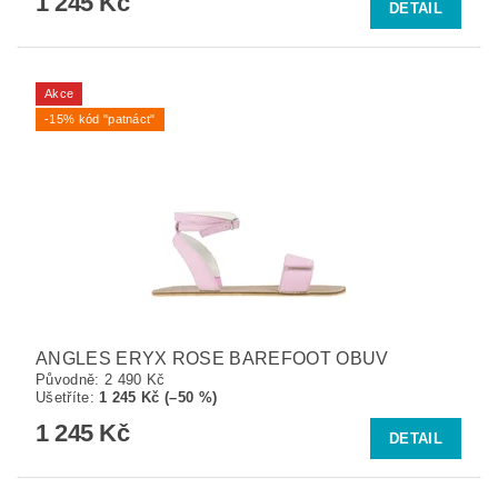
1 245 Kč
DETAIL
Akce
-15% kód "patnáct"
ANGLES ERYX ROSE BAREFOOT OBUV
Původně:
2 490 Kč
Ušetříte
:
1 245 Kč (–50 %)
1 245 Kč
DETAIL