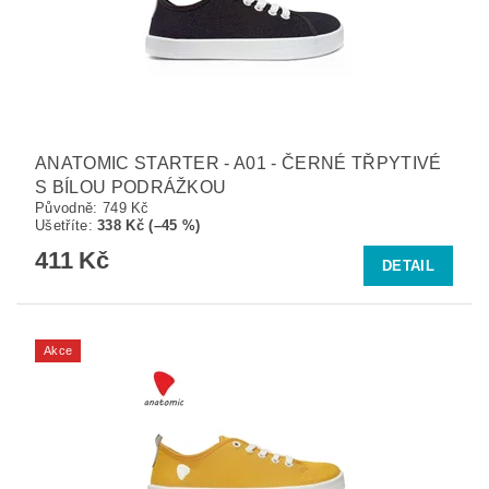
ANATOMIC STARTER - A01 - ČERNÉ TŘPYTIVÉ
S BÍLOU PODRÁŽKOU
Původně:
749 Kč
Ušetříte
:
338 Kč (–45 %)
411 Kč
DETAIL
Akce