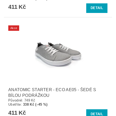
411 Kč
DETAIL
Akce
ANATOMIC STARTER - ECO AE05 - ŠEDÉ S
BÍLOU PODRÁŽKOU
Původně:
749 Kč
Ušetříte
:
338 Kč (–45 %)
411 Kč
DETAIL