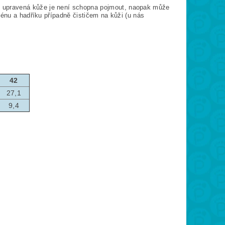
to upravená kůže je není schopna pojmout, naopak může
fénu a hadříku případně čističem na kůži (u nás
42
27,1
9,4