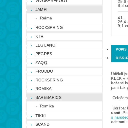
VIVOBAREFOOT
25,6
8,8 
JAMPI
41
Reima
26,4
9,1 
ROCKSPRING
KTR
LEGUANO
POPIS
PEGRES
DISKU
ZAQQ
FRODDO
Udělali j
KECK v Ke
ROCKSPRING
kožené ba
jarní tak
ROMIKA
BAREBARICS
Celočern
Romika
Údržba:
usně
. Pr
TIKKI
s nanotec
odstraní 
SCANDI