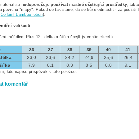
materiál se
nedoporučuje používat mastné ošetřující prostředky
, tak
na povrchu "mapy". Pokud se tak stane, dá se kůže odmastit - za použití 
Collonil Bamboo lotion
).
nitřní velikosti
mi měřidlem Plus 12 - délka a šířka špejlí (v centimetrech)
t
36
37
38
39
40
41
 délka
23,0
23,6
24,2
24,9
25,6
26,4
šířka
7,9
8,1
8,3
8,5
8,8
9,1
ní, kdo napíše příspěvek k této položce.
at komentář