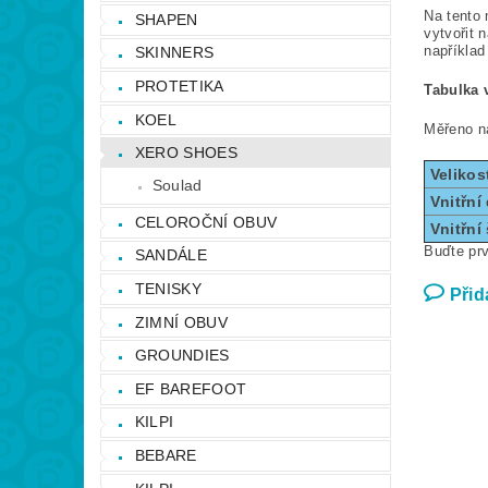
Na tento 
SHAPEN
vytvořit 
například
SKINNERS
PROTETIKA
Tabulka v
KOEL
Měřeno ná
XERO SHOES
Velikos
Soulad
Vnitřní
CELOROČNÍ OBUV
Vnitřní 
Buďte prv
SANDÁLE
TENISKY
Přid
ZIMNÍ OBUV
GROUNDIES
EF BAREFOOT
KILPI
BEBARE