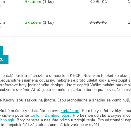
 cm
Skladem
(1 ks)
3 390 Kč
1
cm
 cm
Skladem
(1 ks)
3 390 Kč
1
cm
ZE
sme další krok a přicházíme s modelem KECK. Novinkou letošní kolekce ja
čuánštině znamená odvážný, nebojte se proto udělat krok a vystoupit z
refootové boty jedinečného designu, které dopřejí Vašim nohám maximáln
 podzimní sezóně. Ať už jdete do města, parku nebo do práce s naší tenis
é Kecky jsou sázkou na jistotu. Jsou jednoduché a snadno se kombinují,
Hrubé nečistoty odstraňte nejprve
kartáčkem
. Poté boty otřete vlhkým ha
o čištění použijte
Collonil Bamboo lotion.
Pro běžnou údržbu a zvýšení oc
hnologií
. Boty neperte a nesušte přímo u zdrojů tepla. Pro odstranění n
i ten nejodolnější zápach a zanechá tak vaši obuv svěží.