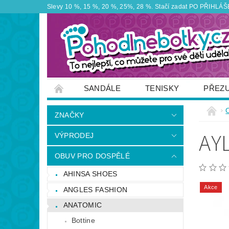
Slevy 10 %, 15 %, 20 %, 25%, 28 %. Stačí zadat PO PŘIHLÁŠEN
SANDÁLE
TENISKY
PŘEZ
ZNAČKY
VÝPRODEJ
OBUTEX
ZNAČKY
OTEVÍRACÍ DOBA PRODEJNY
VĚRNOS
AY
VÝPRODEJ
NAPIŠTE NÁM
OBUV PRO DOSPĚLÉ
AHINSA SHOES
Akce
ANGLES FASHION
ANATOMIC
Bottine