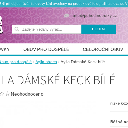
Í při objednávání slevový kód uvedený na produktové fotografii a sleva se V
info@pohodlnebotky.cz
UVKY
OBUV PRO DOSPĚLÉ
CELOROČNÍ OBUV
OBUV PRO DĚTI
DOPLŇKY
KDO JSME
Obuv pro dospělé
Aylla shoes
Aylla Dámské Keck bílé
TNÍ SLEVY
POUKÁZKY
JAK VYBRAT SPRÁVNOU
LLA DÁMSKÉ KECK BÍLÉ
Neohodnoceno
nízké kož
Běžná c