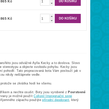
 865 Kč
 865 Kč
ro/léto jsou odvážné Aylla Kecky a to doslova. Slovo
e stereotypu a objevte svobodu pohybu. Kecky jsou
í pohodlí. Tato propracovaná bota Vám poslouží jak v
kou nikdy nešlápnete vedle.
 protože se zkrátka hodí ke všemu.
dříkem a nechte osušit. Boty jsou vyrobené z
Povrstvené
hrany je možné použít
Collonil Impregnační sprej
epříjemného zápachu použijte
přírodní deodorant
, který