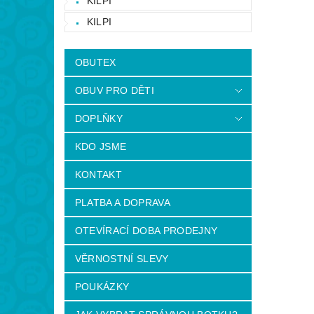
KILPI
KILPI
OBUTEX
OBUV PRO DĚTI
DOPLŇKY
KDO JSME
KONTAKT
PLATBA A DOPRAVA
OTEVÍRACÍ DOBA PRODEJNY
VĚRNOSTNÍ SLEVY
POUKÁZKY