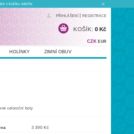
ám v košíku odečte.
|
PŘIHLÁŠENÍ
REGISTRACE
KOŠÍK:
0 Kč
CZK
EUR
HOLÍNKY
ZIMNÍ OBUV
KONTAKT
PLATBA A DOPRAVA
 BOTKU?
OBCHODNÍ PODMÍNKY
ené celoroční boty
ena
3 390 Kč