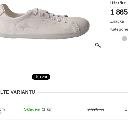
Ušetříte
1 865
Značka
Kategori
LTE VARIANTU
 cm
Skladem
(1 ks)
3 390 Kč
1
cm