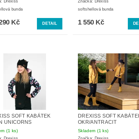
a:
Drexiss
Značka:
Drexiss
ellová bunda
softshellová bunda
290 Kč
1 550 Kč
DETAIL
DE
ISS SOFT KABÁTEK
DREXISS SOFT KABÁTE
N UNICORNS
OKR/ANTRACIT
dem
(1 ks)
Skladem
(1 ks)
a:
Drexiss
Značka:
Drexiss