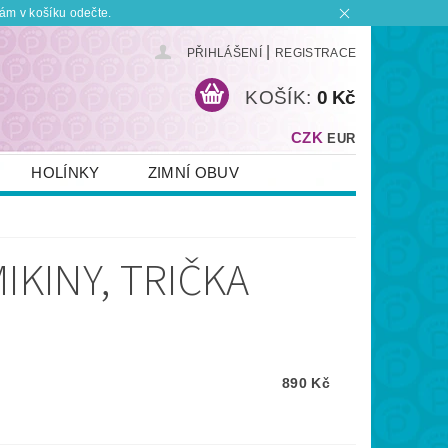
ám v košíku odečte.
|
PŘIHLÁŠENÍ
REGISTRACE
KOŠÍK:
0 Kč
CZK
EUR
HOLÍNKY
ZIMNÍ OBUV
KONTAKT
PLATBA A DOPRAVA
 BOTKU?
OBCHODNÍ PODMÍNKY
IKINY, TRIČKA
890 Kč