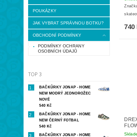
Značk
POUKÁZKY
skateo
JAK VYBRAT SPRÁVNOU BOTKU?
740
OBCHODNÍ PODMÍNKY
PODMÍNKY OCHRANY
OSOBNÍCH ÚDAJŮ
TOP 3
BAČKŮRKY JONAP - HOME
NEW MODRÝ JEDNOROŽEC
NOVÉ
540 Kč
BAČKŮRKY JONAP - HOME
DREX
NEW ČERNÝ FOTBAL
FLO
540 Kč
Skla
BAČKŮRKY JONAP - HOME