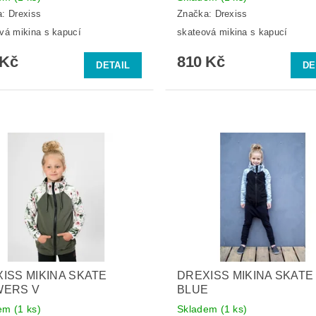
a:
Drexiss
Značka:
Drexiss
vá mikina s kapucí
skateová mikina s kapucí
 Kč
810 Kč
DETAIL
DE
ISS MIKINA SKATE
DREXISS MIKINA SKATE
WERS V
BLUE
dem
(1 ks)
Skladem
(1 ks)