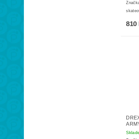
Značk
skateo
810
DREX
ARM
Skla