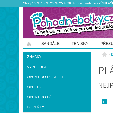
Slevy 10 %, 15 %, 20 %, 25%, 28 %. Stačí zadat PO PŘIHLÁŠEN
SANDÁLE
TENISKY
PŘEZ
ZNAČKY
VÝPRODEJ
OBUTEX
ZNAČKY
OTEVÍRACÍ DOBA PRODEJNY
VĚRNOS
PL
VÝPRODEJ
NAPIŠTE NÁM
OBUV PRO DOSPĚLÉ
NEJ
OBUTEX
OBUV PRO DĚTI
1.
DOPLŇKY