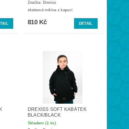
Značka:
Drexiss
skateová mikina s kapucí
810 Kč
TAIL
DETAIL
K
DREXISS SOFT KABÁTEK
BLACK/BLACK
Skladem
(1 ks)