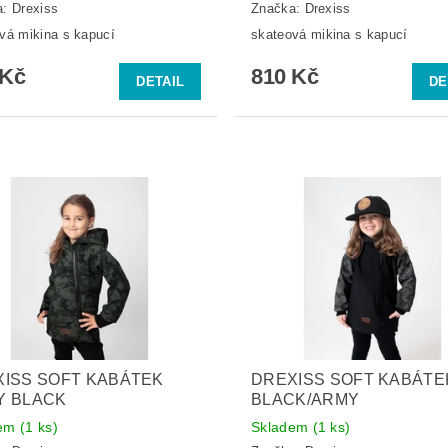
a:
Drexiss
Značka:
Drexiss
vá mikina s kapucí
skateová mikina s kapucí
 Kč
810 Kč
DETAIL
DE
ISS SOFT KABÁTEK
DREXISS SOFT KABÁTE
Y BLACK
BLACK/ARMY
dem
(1 ks)
Skladem
(1 ks)