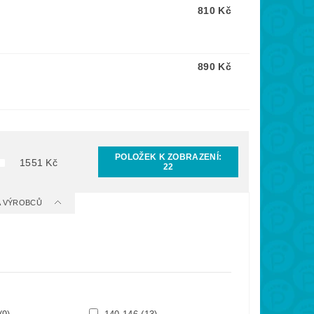
810 Kč
890 Kč
POLOŽEK K ZOBRAZENÍ:
1551
Kč
22
 A VÝROBCŮ