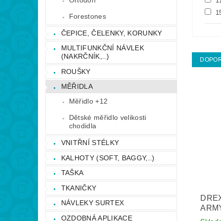
1
1
Forestones
ČEPICE, ČELENKY, KORUNKY
MULTIFUNKČNÍ NÁVLEK
(NAKRČNÍK,..)
DOPO
ROUŠKY
MĚŘIDLA
Měřidlo +12
Dětské měřidlo velikosti
chodidla
VNITŘNÍ STÉLKY
KALHOTY (SOFT, BAGGY,..)
TAŠKA
TKANIČKY
DREX
NÁVLEKY SURTEX
ARMY
OZDOBNÁ APLIKACE