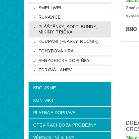
Skla
SMELLWELL
Značk
skateo
RUKAVICE
PLÁŠTĚNKY, SOFT. BUNDY,
890
MIKINY, TRIČKA
KOUPÁNÍ (PLAVKY, RUČNÍK)
POHYBOVÁ HRA
SENZORICKÉ DOPLŇKY
ZDRAVÁ LAHEV
KDO JSME
KONTAKT
PLATBA A DOPRAVA
DREX
OTEVÍRACÍ DOBA PRODEJNY
CRO
VĚRNOSTNÍ SLEVY
Skla