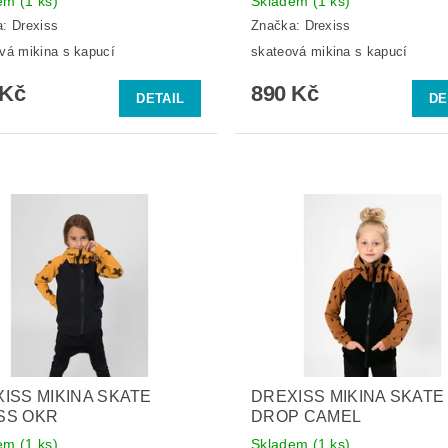
dem
(1 ks)
Skladem
(1 ks)
a:
Drexiss
Značka:
Drexiss
vá mikina s kapucí
skateová mikina s kapucí
 Kč
890 Kč
DETAIL
DE
ISS MIKINA SKATE
DREXISS MIKINA SKATE
SS OKR
DROP CAMEL
dem
(1 ks)
Skladem
(1 ks)