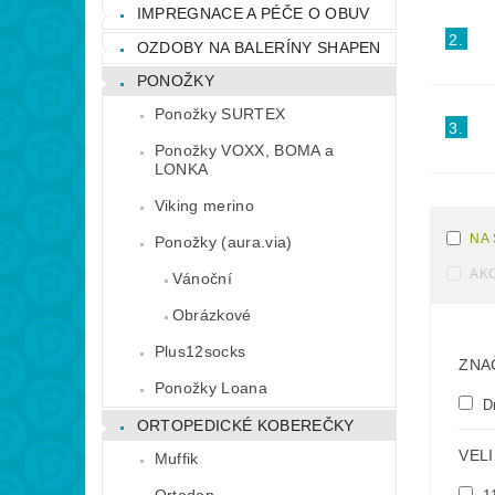
IMPREGNACE A PÉČE O OBUV
2.
OZDOBY NA BALERÍNY SHAPEN
PONOŽKY
Ponožky SURTEX
3.
Ponožky VOXX, BOMA a
LONKA
Viking merino
NA
Ponožky (aura.via)
AK
Vánoční
Obrázkové
Plus12socks
ZNA
Ponožky Loana
D
ORTOPEDICKÉ KOBEREČKY
VEL
Muffik
Ortodon