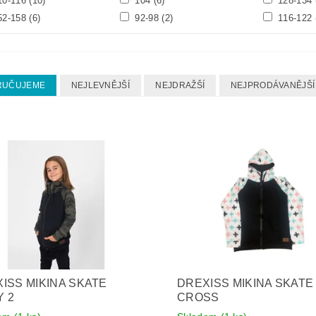
10-116
(10)
104
(6)
128-134
52-158
(6)
92-98
(2)
116-122
RUČUJEME
NEJLEVNĚJŠÍ
NEJDRAŽŠÍ
NEJPRODÁVANĚJŠÍ
ISS MIKINA SKATE
DREXISS MIKINA SKATE
 2
CROSS