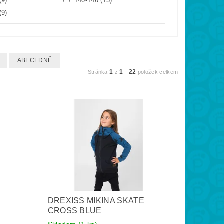
(9)
140-146
(13)
(9)
ABECEDNĚ
1
1
22
Stránka
z
-
položek celkem
DREXISS MIKINA SKATE
CROSS BLUE