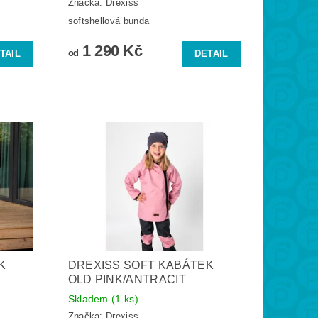
Značka:
Drexiss
softshellová bunda
1 290 Kč
od
TAIL
DETAIL
K
DREXISS SOFT KABÁTEK
OLD PINK/ANTRACIT
Skladem
(1 ks)
Značka:
Drexiss