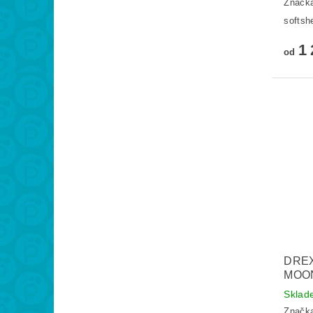
Značk
softsh
1 
od
DREX
MOO
Skla
Značk