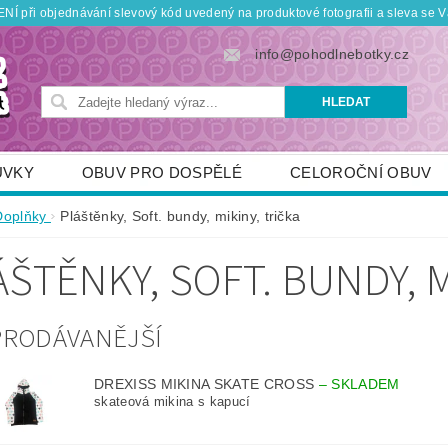
Í při objednávání slevový kód uvedený na produktové fotografii a sleva se V
info@pohodlnebotky.cz
UVKY
OBUV PRO DOSPĚLÉ
CELOROČNÍ OBUV
OBUV PRO DĚTI
DOPLŇKY
KDO JSME
Doplňky
Pláštěnky, Soft. bundy, mikiny, trička
TNÍ SLEVY
POUKÁZKY
JAK VYBRAT SPRÁVNOU
ÁŠTĚNKY, SOFT. BUNDY, M
PRODÁVANĚJŠÍ
DREXISS MIKINA SKATE CROSS
–
SKLADEM
skateová mikina s kapucí