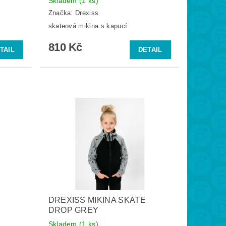
Skladem
(1 ks)
Značka:
Drexiss
skateová mikina s kapucí
810 Kč
TAIL
DETAIL
DREXISS MIKINA SKATE
DROP GREY
Skladem
(1 ks)