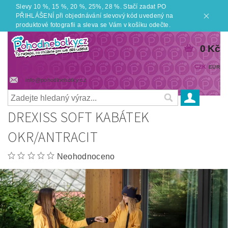
Slevy 10 %, 15 %, 20 %, 25%, 28 %. Stačí zadat PO
PŘIHLÁŠENÍ při objednávání slevový kód uvedený na
produktové fotografii a sleva se Vám v košíku odečte.
0 Kč
CZK
EUR
info@pohodlnebotky.cz
DREXISS SOFT KABÁTEK
OKR/ANTRACIT
Neohodnoceno