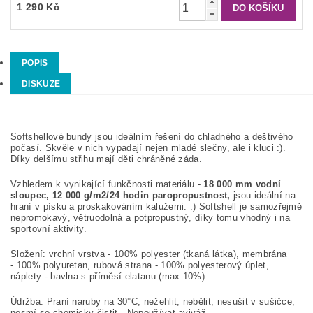
1 290 Kč
POPIS
DISKUZE
Softshellové bundy jsou ideálním řešení do chladného a deštivého
počasí. Skvěle v nich vypadají nejen mladé slečny, ale i kluci :).
Díky delšímu střihu mají děti chráněné záda.
Vzhledem k vynikající funkčnosti materiálu -
18 000 mm vodní
sloupec, 12 000 g/m2/24 hodin paropropustnost,
jsou ideální na
hraní v písku a proskakováním kalužemi. :) Softshell je samozřejmě
nepromokavý, větruodolná a potpropustný, díky tomu vhodný i na
sportovní aktivity.
Složení: vrchní vrstva - 100% polyester (tkaná látka), membrána
- 100% polyuretan, rubová strana - 100% polyesterový úplet,
náplety - bavlna s příměsí elatanu (max 10%).
Údržba: Praní naruby na 30°C, nežehlit, nebělit, nesušit v sušičce,
nesmí se chemicky čistit.. Nepoužívat aviváž.