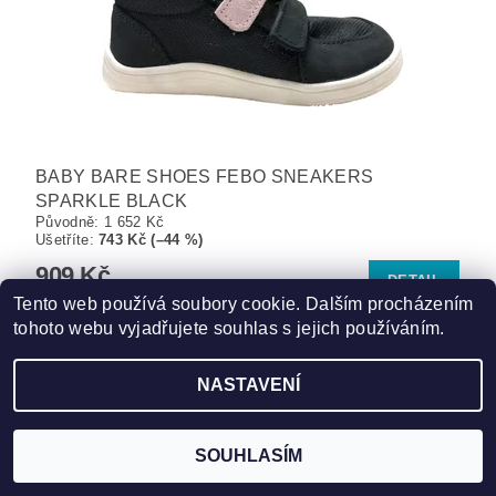
BABY BARE SHOES FEBO SNEAKERS
SPARKLE BLACK
Původně:
1 652 Kč
Ušetříte
:
743 Kč (–44 %)
909 Kč
DETAIL
Tento web používá soubory cookie. Dalším procházením
tohoto webu vyjadřujete souhlas s jejich používáním.
NASTAVENÍ
Formulář vrácení
SOUHLASÍM