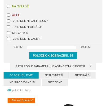
NA SKLADĚ
AKCE
-28% KÓD "DVACETOSM"
-15% KÓD "PATNÁCT"
SLEVA 45%
-20% KÓD "DVACET"
813
Kč
1980
Kč
POLOŽEK K ZOBRAZENÍ:
35
FILTR PODLE PARAMETRŮ, VLASTNOSTÍ A VÝROBCŮ
DOPORUČUJEME
NEJLEVNĚJŠÍ
NEJDRAŽŠÍ
NEJPRODÁVANĚJŠÍ
ABECEDNĚ
35
položek celkem
-15% kód "patnáct"