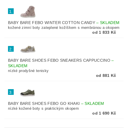
1.
BABY BARE FEBO WINTER COTTON CANDY
–
SKLADEM
kožené zimní boty zateplené kožíškem s membránou a okopem
od 1 833 Kč
2.
BABY BARE SHOES FEBO SNEAKERS CAPPUCCINO
–
SKLADEM
nízké prodyšné tenisky
od 881 Kč
3.
BABY BARE SHOES FEBO GO KHAKI
–
SKLADEM
nízké kožené boty s praktickým okopem
od 1 690 Kč