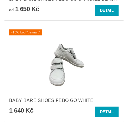
1 650 Kč
od
DETAIL
-15% kód "patnáct"
BABY BARE SHOES FEBO GO WHITE
1 640 Kč
DETAIL