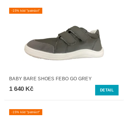
-15% kód "patnáct"
BABY BARE SHOES FEBO GO GREY
1 640 Kč
DETAIL
-15% kód "patnáct"