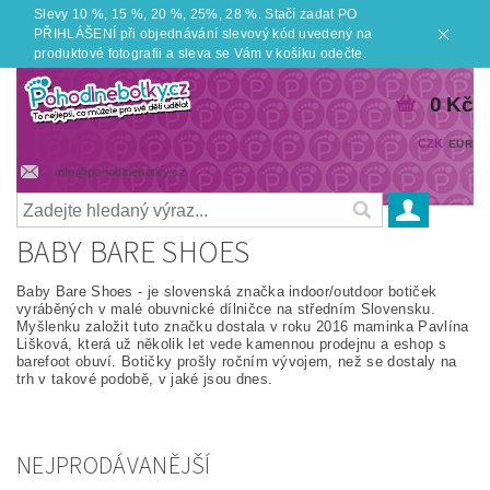
Slevy 10 %, 15 %, 20 %, 25%, 28 %. Stačí zadat PO
PŘIHLÁŠENÍ při objednávání slevový kód uvedený na
produktové fotografii a sleva se Vám v košíku odečte.
0 Kč
CZK
EUR
info@pohodlnebotky.cz
BABY BARE SHOES
Baby Bare Shoes - je slovenská značka indoor/outdoor botiček
vyráběných v malé obuvnické dílničce na středním Slovensku.
Myšlenku založit tuto značku dostala v roku 2016 maminka Pavlína
Lišková, která už několik let vede kamennou prodejnu a eshop s
barefoot obuví. Botičky prošly ročním vývojem, než se dostaly na
trh v takové podobě, v jaké jsou dnes.
NEJPRODÁVANĚJŠÍ