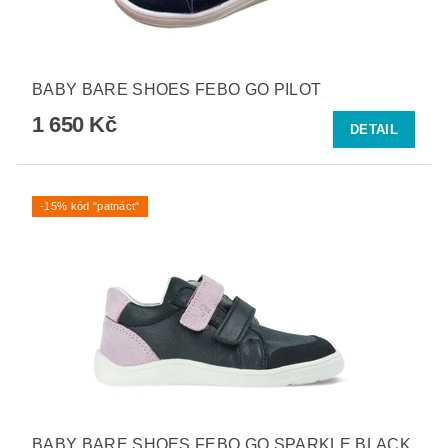
BABY BARE SHOES FEBO GO PILOT
1 650 Kč
DETAIL
-15% kód "patnáct"
BABY BARE SHOES FEBO GO SPARKLE BLACK