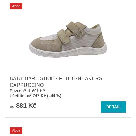
Akce
BABY BARE SHOES FEBO SNEAKERS
CAPPUCCINO
Původně:
1 601 Kč
Ušetříte
:
až 743 Kč (–44 %)
881 Kč
od
DETAIL
Akce