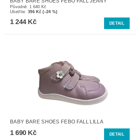
BABY BARE SHOES FEBO FALL JEANY
Původně:
1 640 Kč
Ušetříte
:
396 Kč (–24 %)
1 244 Kč
DETAIL
BABY BARE SHOES FEBO FALL LILLA
1 690 Kč
DETAIL