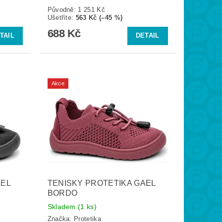
Původně:
1 251 Kč
Ušetříte
:
563 Kč (–45 %)
688 Kč
TAIL
DETAIL
Akce
AEL
TENISKY PROTETIKA GAEL
BORDO
Skladem
(1 ks)
Značka:
Protetika