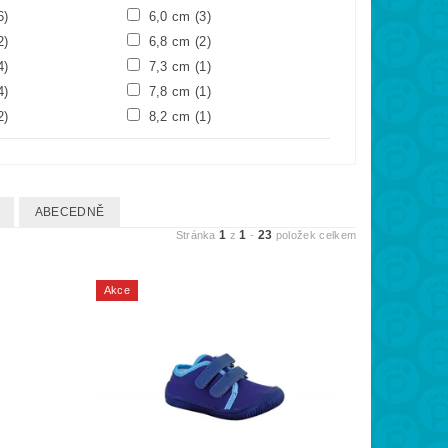
6)
6,0 cm
(3)
2)
6,8 cm
(2)
4)
7,3 cm
(1)
4)
7,8 cm
(1)
2)
8,2 cm
(1)
ABECEDNĚ
1
1
23
Stránka
z
-
položek celkem
Akce