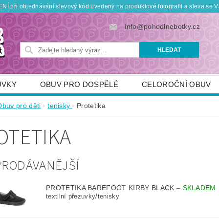
Í při objednávání slevový kód uvedený na produktové fotografii a sleva se V
info@pohodlnebotky.cz
UVKY
OBUV PRO DOSPĚLÉ
CELOROČNÍ OBUV
OBUV PRO DĚTI
DOPLŇKY
KDO JSME
Obuv pro děti
tenisky
Protetika
TNÍ SLEVY
POUKÁZKY
JAK VYBRAT SPRÁVNOU
OTETIKA
PRODÁVANĚJŠÍ
PROTETIKA BAREFOOT KIRBY BLACK
–
SKLADEM
textilní přezuvky/tenisky