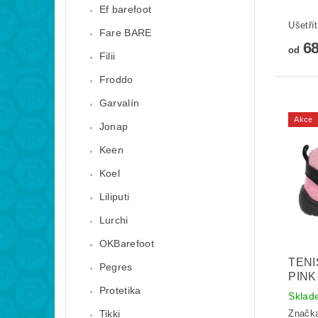
Ef barefoot
Ušetří
Fare BARE
68
od
Filii
Froddo
Garvalín
Akce
Jonap
Keen
Koel
Liliputi
Lurchi
OKBarefoot
TENI
Pegres
PINK
Protetika
Skla
Tikki
Značk