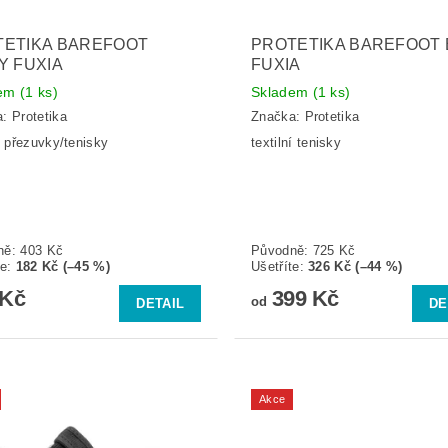
TETIKA BAREFOOT
PROTETIKA BAREFOOT 
Y FUXIA
FUXIA
dem
(1 ks)
Skladem
(1 ks)
a:
Protetika
Značka:
Protetika
ní přezuvky/tenisky
textilní tenisky
ně:
403 Kč
Původně:
725 Kč
te
:
182 Kč (–45 %)
Ušetříte
:
326 Kč (–44 %)
 Kč
399 Kč
od
DETAIL
DE
Akce