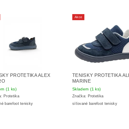
Akce
SKY PROTETIKA ALEX
TENISKY PROTETIKA A
RO
MARINE
dem
(1 ks)
Skladem
(1 ks)
a:
Protetika
Značka:
Protetika
né barefoot tenisky
síťované barefoot tenisky