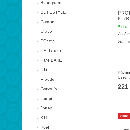
Bundgaard
BLIFESTYLE
PRO
KIRB
Camper
Skla
Crave
Značk
DDstep
textil
EF Barefoot
Fare BARE
Filii
Původ
Ušetří
Froddo
221
Garvalín
Jampi
Jonap
Akce
KTR
Koel