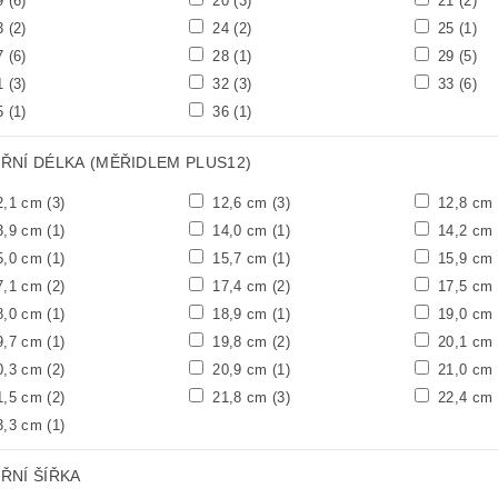
9
(6)
20
(3)
21
(2)
3
(2)
24
(2)
25
(1)
7
(6)
28
(1)
29
(5)
1
(3)
32
(3)
33
(6)
5
(1)
36
(1)
TŘNÍ DÉLKA (MĚŘIDLEM PLUS12)
2,1 cm
(3)
12,6 cm
(3)
12,8 cm
3,9 cm
(1)
14,0 cm
(1)
14,2 cm
5,0 cm
(1)
15,7 cm
(1)
15,9 cm
7,1 cm
(2)
17,4 cm
(2)
17,5 cm
8,0 cm
(1)
18,9 cm
(1)
19,0 cm
9,7 cm
(1)
19,8 cm
(2)
20,1 cm
0,3 cm
(2)
20,9 cm
(1)
21,0 cm
1,5 cm
(2)
21,8 cm
(3)
22,4 cm
3,3 cm
(1)
ŘNÍ ŠÍŘKA