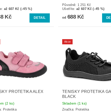
Původně:
1 251 Kč
te
:
až 607 Kč (–45 %)
Ušetříte
:
až 607 Kč (–45 %)
8 Kč
688 Kč
od
DETAIL
DE
Akce
SKY PROTETIKA ALEX
TENISKY PROTETIKA G
BLACK
dem
(2 ks)
Skladem
(1 ks)
a:
Protetika
Značka:
Protetika