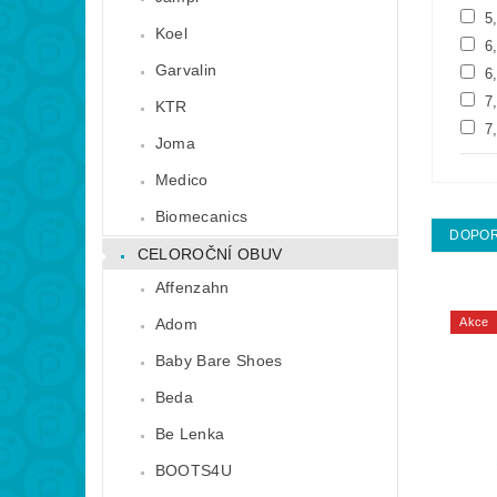
5
Koel
6
Garvalin
6
7
KTR
7
Joma
Medico
Biomecanics
DOPO
CELOROČNÍ OBUV
Affenzahn
Adom
Akce
Baby Bare Shoes
Beda
Be Lenka
BOOTS4U