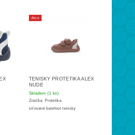
Akce
LEX
TENISKY PROTETIKA ALEX
NUDE
Skladem
(1 ks)
Značka:
Protetika
síťované barefoot tenisky