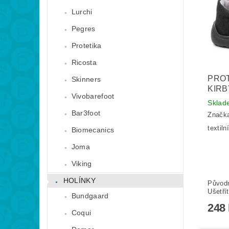
Lurchi
Pegres
Protetika
Ricosta
PRO
Skinners
KIRB
Vivobarefoot
Skla
Bar3foot
Značk
textil
Biomecanics
Joma
Viking
HOLÍNKY
Původ
Ušetří
Bundgaard
248
Coqui