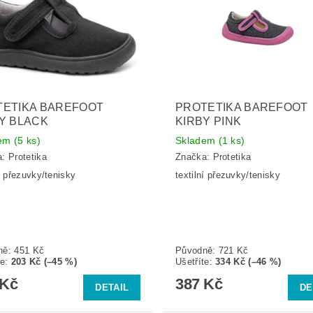
TETIKA BAREFOOT
PROTETIKA BAREFOOT
Y BLACK
KIRBY PINK
dem
(5 ks)
Skladem
(1 ks)
a:
Protetika
Značka:
Protetika
ní přezuvky/tenisky
textilní přezuvky/tenisky
ně:
451 Kč
Původně:
721 Kč
te
:
203 Kč (–45 %)
Ušetříte
:
334 Kč (–46 %)
 Kč
387 Kč
DETAIL
DE