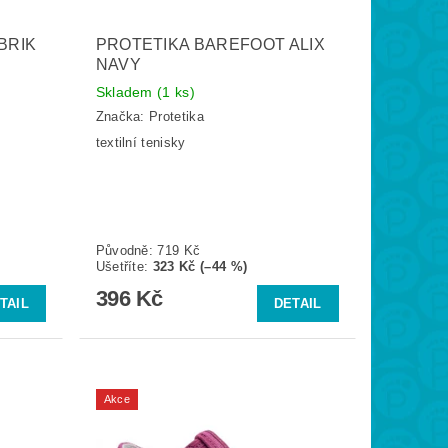
BRIK
PROTETIKA BAREFOOT ALIX
NAVY
Skladem
(1 ks)
Značka:
Protetika
textilní tenisky
Původně:
719 Kč
Ušetříte
:
323 Kč (–44 %)
396 Kč
TAIL
DETAIL
Akce