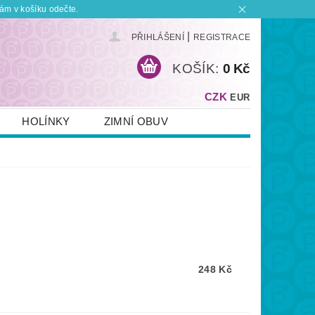
ám v košíku odečte.
|
PŘIHLÁŠENÍ
REGISTRACE
KOŠÍK:
0 Kč
CZK
EUR
HOLÍNKY
ZIMNÍ OBUV
KONTAKT
PLATBA A DOPRAVA
 BOTKU?
OBCHODNÍ PODMÍNKY
248 Kč