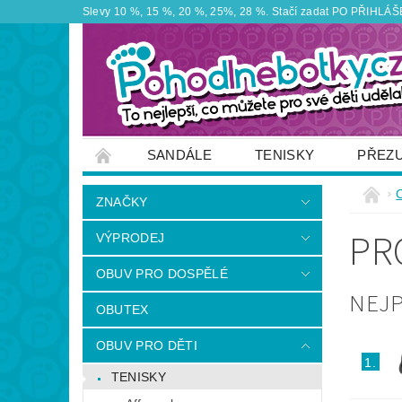
Slevy 10 %, 15 %, 20 %, 25%, 28 %. Stačí zadat PO PŘIHLÁŠEN
SANDÁLE
TENISKY
PŘEZ
ZNAČKY
VÝPRODEJ
OBUTEX
ZNAČKY
OTEVÍRACÍ DOBA PRODEJNY
VĚRNOS
PR
VÝPRODEJ
NAPIŠTE NÁM
OBUV PRO DOSPĚLÉ
NEJ
OBUTEX
OBUV PRO DĚTI
1.
TENISKY