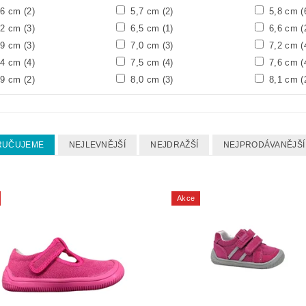
,6 cm
(2)
5,7 cm
(2)
5,8 cm
(
,2 cm
(3)
6,5 cm
(1)
6,6 cm
(
,9 cm
(3)
7,0 cm
(3)
7,2 cm
(
,4 cm
(4)
7,5 cm
(4)
7,6 cm
(
,9 cm
(2)
8,0 cm
(3)
8,1 cm
(
RUČUJEME
NEJLEVNĚJŠÍ
NEJDRAŽŠÍ
NEJPRODÁVANĚJŠÍ
Akce