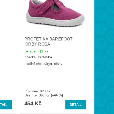
PROTETIKA BAREFOOT
KIRBY ROSA
Skladem
(1 ks)
Značka:
Protetika
textilní přezuvky/tenisky
Původně:
820 Kč
Ušetříte
:
366 Kč (–44 %)
454 Kč
TAIL
DETAIL