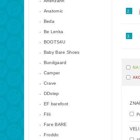
Affenzahn
Anatomic
2.
Beda
Be Lenka
3.
BOOTS4U
Baby Bare Shoes
Bundgaard
NA
Camper
AK
Crave
DDstep
ZNA
EF barefoot
Filii
Pr
Fare BARE
VELI
Froddo