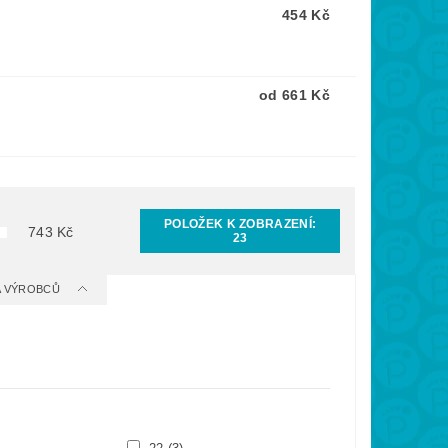
454 Kč
od 661 Kč
POLOŽEK K ZOBRAZENÍ:
743
Kč
23
 A VÝROBCŮ