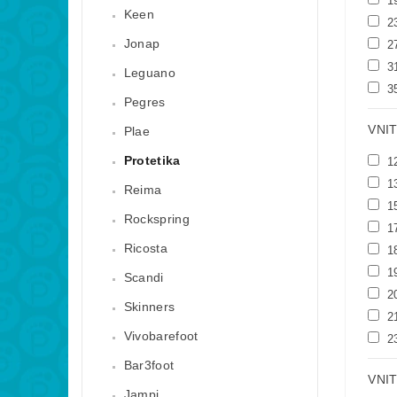
1
Keen
2
Jonap
2
3
Leguano
3
Pegres
VNI
Plae
Protetika
1
1
Reima
1
Rockspring
1
Ricosta
1
1
Scandi
2
Skinners
2
Vivobarefoot
2
Bar3foot
VNIT
Jampi