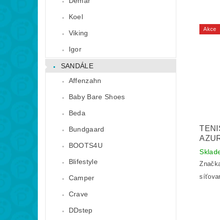
Demar
Koel
Akce
Viking
Igor
SANDÁLE
Affenzahn
Baby Bare Shoes
Beda
TENI
Bundgaard
AZU
BOOTS4U
Skla
Blifestyle
Značk
síťova
Camper
Crave
DDstep