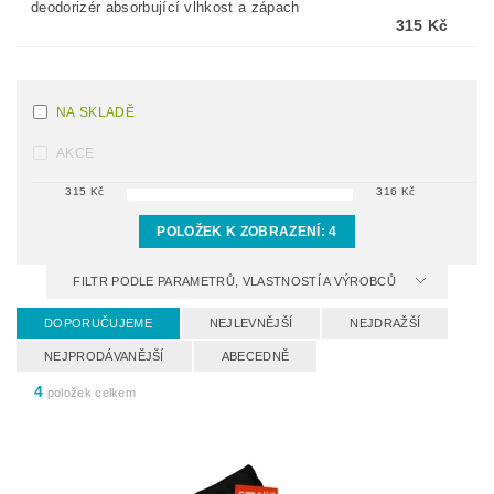
deodorizér absorbující vlhkost a zápach
315 Kč
NA SKLADĚ
AKCE
315
Kč
316
Kč
POLOŽEK K ZOBRAZENÍ:
4
FILTR PODLE PARAMETRŮ, VLASTNOSTÍ A VÝROBCŮ
DOPORUČUJEME
NEJLEVNĚJŠÍ
NEJDRAŽŠÍ
NEJPRODÁVANĚJŠÍ
ABECEDNĚ
4
položek celkem