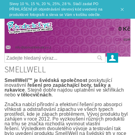
Slevy 10 %, 15 %, 20 %, 25%, 28 %. Stačí zadat PO
PŘIHLÁŠENÍ při objednávání slevový kód uvedený na
produktové fotografii a sleva se Vám v košíku odečte.
0 Kč
CZK
EUR
info@pohodlnebotky.cz
SMELLWELL
SmellWell™ je švédská společnost
poskytující
inovativní
řešení pro zapáchající boty, tašky a
rukavice
. Stejně dobře najdou uplatnění ve skříňkách
nebo
v tělocvičnách
.
Značka nabízí přírodní a efektivní řešení pro absorpci
vlhkosti a odstraňování zápachu ve všech typech
prostředí, kde je zápach problémem. Vývoj produktu byl
zahájen v roce 2012. Po vyzkoušení různých produktů
na trhu se značka rozhodla vyvinout vlastní
řešení. Výsledkem dvouletého vývoje a testování tak
bylo uvedení produktu SmellWell na švédský trh v roce