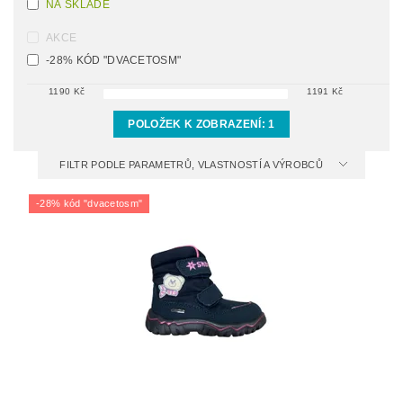
NA SKLADĚ
AKCE
-28% KÓD "DVACETOSM"
1190
Kč
1191
Kč
POLOŽEK K ZOBRAZENÍ:
1
FILTR PODLE PARAMETRŮ, VLASTNOSTÍ A VÝROBCŮ
-28% kód "dvacetosm"