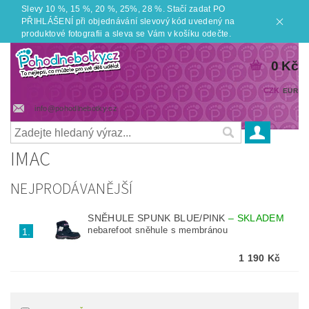
Slevy 10 %, 15 %, 20 %, 25%, 28 %. Stačí zadat PO
PŘIHLÁŠENÍ při objednávání slevový kód uvedený na
produktové fotografii a sleva se Vám v košíku odečte.
0 Kč
CZK
EUR
info@pohodlnebotky.cz
IMAC
NEJPRODÁVANĚJŠÍ
SNĚHULE SPUNK BLUE/PINK
–
SKLADEM
nebarefoot sněhule s membránou
1.
1 190 Kč