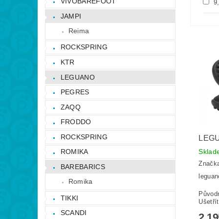
VIVOBAREFOOT
9
JAMPI
Reima
ROCKSPRING
KTR
LEGUANO
PEGRES
ZAQQ
FRODDO
ROCKSPRING
LEG
Skla
ROMIKA
Značk
BAREBARICS
leguan
Romika
Původ
TIKKI
Ušetří
SCANDI
2 1