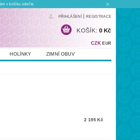
ám v košíku odečte.
|
PŘIHLÁŠENÍ
REGISTRACE
KOŠÍK:
0 Kč
CZK
EUR
HOLÍNKY
ZIMNÍ OBUV
KONTAKT
PLATBA A DOPRAVA
 BOTKU?
OBCHODNÍ PODMÍNKY
2 195 Kč