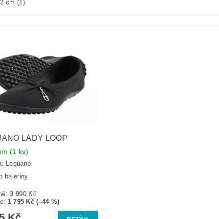
,2 cm
(1)
UANO LADY LOOP
dem
(1 ks)
a:
Leguano
o baleriny
ně:
3 990 Kč
te
:
1 795 Kč (–44 %)
95 Kč