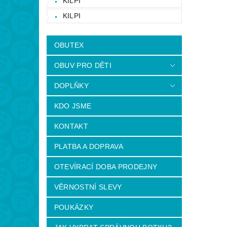
KILPI
KILPI
OBUTEX
OBUV PRO DĚTI
DOPLŇKY
KDO JSME
KONTAKT
PLATBA A DOPRAVA
OTEVÍRACÍ DOBA PRODEJNY
VĚRNOSTNÍ SLEVY
POUKÁZKY