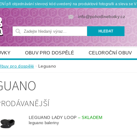
Í při objednávání slevový kód uvedený na produktové fotografii a sleva se V
info@pohodlnebotky.cz
UVKY
OBUV PRO DOSPĚLÉ
CELOROČNÍ OBUV
OBUV PRO DĚTI
DOPLŇKY
KDO JSME
Obuv pro dospělé
Leguano
TNÍ SLEVY
POUKÁZKY
JAK VYBRAT SPRÁVNOU
GUANO
PRODÁVANĚJŠÍ
LEGUANO LADY LOOP
–
SKLADEM
leguano baleriny