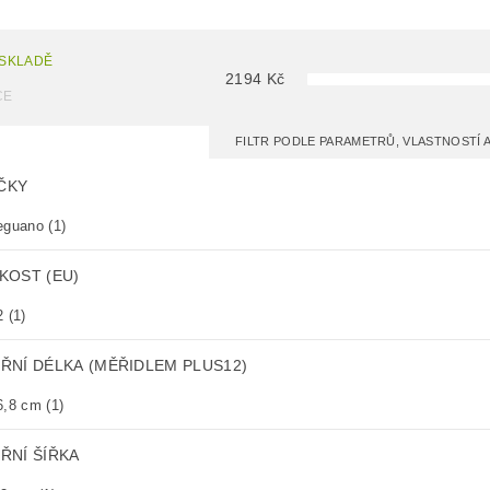
 SKLADĚ
2194
Kč
CE
FILTR PODLE PARAMETRŮ, VLASTNOSTÍ
ČKY
eguano
(1)
KOST (EU)
2
(1)
TŘNÍ DÉLKA (MĚŘIDLEM PLUS12)
6,8 cm
(1)
ŘNÍ ŠÍŘKA