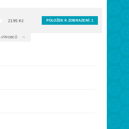
POLOŽEK K ZOBRAZENÍ:
1
2195
Kč
 A VÝROBCŮ