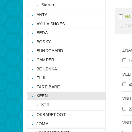
Starter
ANTAL
NA
AYLLA SHOES
AK
BEDA
BOSKY
ZNA
BUNDGAARD
CAMPER
L
BE LENKA
VELI
FILII
4
FARE BARE
KEEN
VNI
KTR
2
OKBAREFOOT
VNIT
JOMA