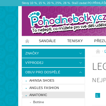
Slevy 10 %, 15 %, 20 %, 25%, 28 %. Stačí zadat PO PŘIHLÁŠEN
SANDÁLE
TENISKY
PŘEZ
ZNAČKY
VÝPRODEJ
OBUTEX
ZNAČKY
OTEVÍRACÍ DOBA PRODEJNY
VĚRNOS
LE
VÝPRODEJ
NAPIŠTE NÁM
OBUV PRO DOSPĚLÉ
NEJ
AHINSA SHOES
ANGLES FASHION
ANATOMIC
1.
Bottine