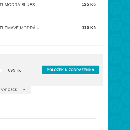
125 Kč
ĚTI MODRÁ BLUES
–
110 Kč
ĚTI TMAVĚ MODRÁ
–
POLOŽEK K ZOBRAZENÍ:
9
699
Kč
 A VÝROBCŮ