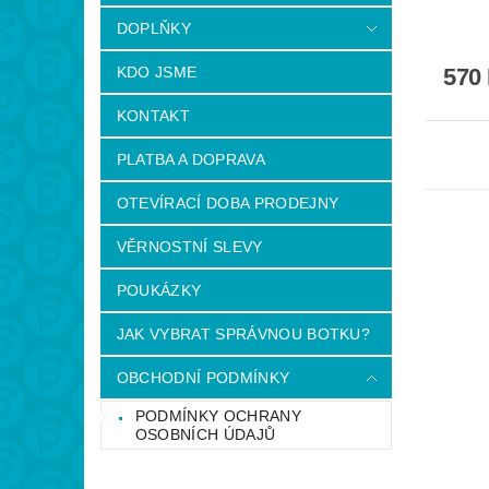
DOPLŇKY
570
KDO JSME
KONTAKT
PLATBA A DOPRAVA
OTEVÍRACÍ DOBA PRODEJNY
VĚRNOSTNÍ SLEVY
POUKÁZKY
JAK VYBRAT SPRÁVNOU BOTKU?
OBCHODNÍ PODMÍNKY
PODMÍNKY OCHRANY
OSOBNÍCH ÚDAJŮ