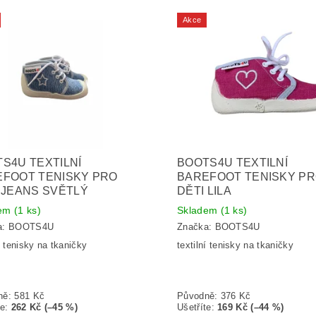
Akce
S4U TEXTILNÍ
BOOTS4U TEXTILNÍ
EFOOT TENISKY PRO
BAREFOOT TENISKY P
 JEANS SVĚTLÝ
DĚTI LILA
dem
(1 ks)
Skladem
(1 ks)
a:
BOOTS4U
Značka:
BOOTS4U
í tenisky na tkaničky
textilní tenisky na tkaničky
ně:
581 Kč
Původně:
376 Kč
te
:
262 Kč (–45 %)
Ušetříte
:
169 Kč (–44 %)