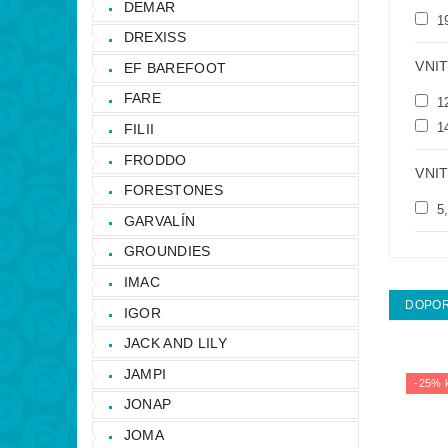
DEMAR
1
DREXISS
VNI
EF BAREFOOT
FARE
1
1
FILII
FRODDO
VNIT
FORESTONES
5
GARVALÍN
GROUNDIES
IMAC
DOPO
IGOR
JACK AND LILY
JAMPI
-25% 
JONAP
JOMA