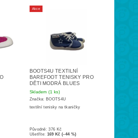
Akce
BOOTS4U TEXTILNÍ
RO
BAREFOOT TENISKY PRO
DĚTI MODRÁ BLUES
Skladem
(1 ks)
Značka:
BOOTS4U
textilní tenisky na tkaničky
Původně:
376 Kč
Ušetříte
:
169 Kč (–44 %)