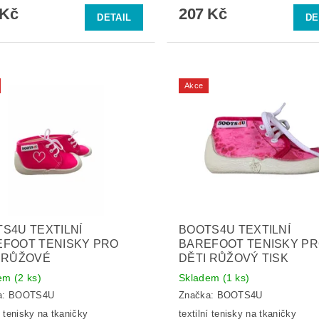
 Kč
207 Kč
DETAIL
DE
Akce
S4U TEXTILNÍ
BOOTS4U TEXTILNÍ
EFOOT TENISKY PRO
BAREFOOT TENISKY P
 RŮŽOVÉ
DĚTI RŮŽOVÝ TISK
dem
(2 ks)
Skladem
(1 ks)
a:
BOOTS4U
Značka:
BOOTS4U
í tenisky na tkaničky
textilní tenisky na tkaničky