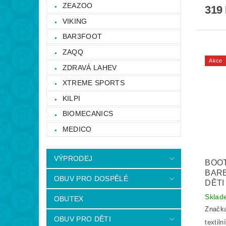
ZEAZOO
319
VIKING
BAR3FOOT
ZAQQ
Akce
ZDRAVÁ LAHEV
XTREME SPORTS
KILPI
BIOMECANICS
MEDICO
VÝPRODEJ
BOOT
BAR
OBUV PRO DOSPĚLÉ
DĚTI
Skla
OBUTEX
Značk
OBUV PRO DĚTI
textiln