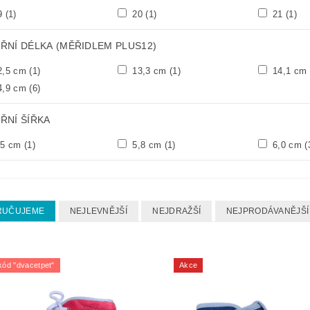
9
(1)
20
(1)
21
(1)
TŘNÍ DÉLKA (MĚŘIDLEM PLUS12)
2,5 cm
(1)
13,3 cm
(1)
14,1 cm
4,9 cm
(6)
ŘNÍ ŠÍŘKA
,5 cm
(1)
5,8 cm
(1)
6,0 cm
(
RUČUJEME
NEJLEVNĚJŠÍ
NEJDRAŽŠÍ
NEJPRODÁVANĚJŠÍ
kód "dvacetpet"
Akce