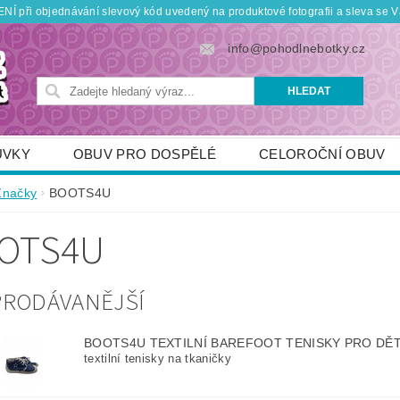
Í při objednávání slevový kód uvedený na produktové fotografii a sleva se V
info@pohodlnebotky.cz
UVKY
OBUV PRO DOSPĚLÉ
CELOROČNÍ OBUV
OBUV PRO DĚTI
DOPLŇKY
KDO JSME
Značky
BOOTS4U
TNÍ SLEVY
POUKÁZKY
JAK VYBRAT SPRÁVNOU
OTS4U
PRODÁVANĚJŠÍ
BOOTS4U TEXTILNÍ BAREFOOT TENISKY PRO DĚ
textilní tenisky na tkaničky