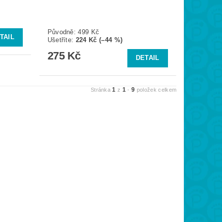
Původně:
499 Kč
TAIL
Ušetříte
:
224 Kč (–44 %)
275 Kč
DETAIL
1
1
9
Stránka
z
-
položek celkem