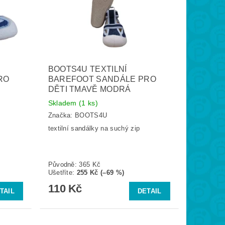
BOOTS4U TEXTILNÍ
RO
BAREFOOT SANDÁLE PRO
DĚTI TMAVĚ MODRÁ
Skladem
(1 ks)
Značka:
BOOTS4U
textilní sandálky na suchý zip
Původně:
365 Kč
Ušetříte
:
255 Kč (–69 %)
110 Kč
TAIL
DETAIL