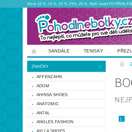
Slevy 10 %, 15 %, 20 %, 25%, 28 %. Stačí zadat PO PŘIHLÁŠEN
SANDÁLE
TENISKY
PŘEZ
ZNAČKY
VÝPRODEJ
OBUTEX
ZNAČKY
OTEVÍRACÍ DOBA PRODEJNY
VĚRNOS
BO
AFFENZAHN
NAPIŠTE NÁM
ADOM
AHINSA SHOES
NEJ
ANATOMIC
ANTAL
1.
ANGLES FASHION
AYLLA SHOES