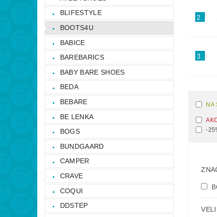
BLIFESTYLE
2.
BOOTS4U
BABICE
3.
BAREBARICS
BABY BARE SHOES
BEDA
BEBARE
NA
BE LENKA
AK
-25
BOGS
BUNDGAARD
CAMPER
ZNA
CRAVE
B
COQUI
DDSTEP
VELI