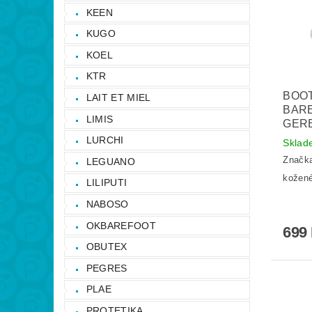
KEEN
KUGO
KOEL
KTR
BOO
LAIT ET MIEL
BARE
LIMIS
GER
LURCHI
Skla
Značk
LEGUANO
kožené
LILIPUTI
NABOSO
OKBAREFOOT
699
OBUTEX
PEGRES
PLAE
PROTETIKA