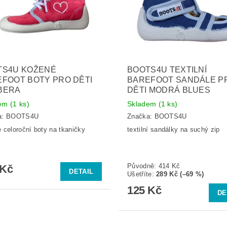
TS4U KOŽENÉ
BOOTS4U TEXTILNÍ
FOOT BOTY PRO DĚTI
BAREFOOT SANDÁLE P
BERA
DĚTI MODRÁ BLUES
dem
(1 ks)
Skladem
(1 ks)
a:
BOOTS4U
Značka:
BOOTS4U
 celoroční boty na tkaničky
textilní sandálky na suchý zip
Původně:
414 Kč
 Kč
DETAIL
Ušetříte
:
289 Kč (–69 %)
125 Kč
DE