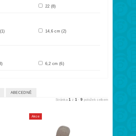
22
(8)
(1)
14,6 cm
(2)
3)
6,2 cm
(6)
ABECEDNĚ
1
1
9
Stránka
z
-
položek celkem
Akce