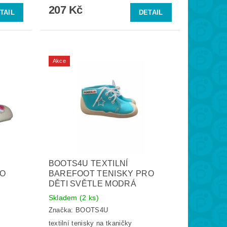
207 Kč
TAIL
DETAIL
Akce
BOOTS4U TEXTILNÍ
RO
BAREFOOT TENISKY PRO
DĚTI SVĚTLE MODRÁ
Skladem
(2 ks)
Značka:
BOOTS4U
textilní tenisky na tkaničky