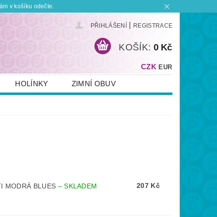
ám v košíku odečte.
|
PŘIHLÁŠENÍ
REGISTRACE
KOŠÍK:
0 Kč
CZK
EUR
HOLÍNKY
ZIMNÍ OBUV
KONTAKT
PLATBA A DOPRAVA
 BOTKU?
OBCHODNÍ PODMÍNKY
207 Kč
TI MODRÁ BLUES
–
SKLADEM