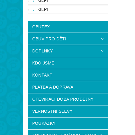
KILPI
KILPI
OBUTEX
OBUV PRO DĚTI
DOPLŇKY
KDO JSME
KONTAKT
PLATBA A DOPRAVA
OTEVÍRACÍ DOBA PRODEJNY
VĚRNOSTNÍ SLEVY
POUKÁZKY