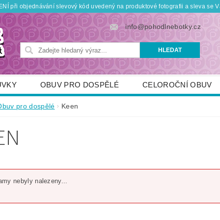
Í při objednávání slevový kód uvedený na produktové fotografii a sleva se V
info@pohodlnebotky.cz
UVKY
OBUV PRO DOSPĚLÉ
CELOROČNÍ OBUV
OBUV PRO DĚTI
DOPLŇKY
KDO JSME
Obuv pro dospělé
Keen
TNÍ SLEVY
POUKÁZKY
JAK VYBRAT SPRÁVNOU
EN
my nebyly nalezeny...