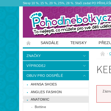
Slevy 10 %, 15 %, 20 %, 25%, 28 %. Stačí zadat PO PŘIHLÁŠEN
SANDÁLE
TENISKY
PŘEZ
ZNAČKY
VÝPRODEJ
OBUTEX
ZNAČKY
OTEVÍRACÍ DOBA PRODEJNY
VĚRNOS
KE
VÝPRODEJ
NAPIŠTE NÁM
OBUV PRO DOSPĚLÉ
AHINSA SHOES
Zázna
ANGLES FASHION
ANATOMIC
Bottine