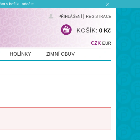
ám v košíku odečte.
|
PŘIHLÁŠENÍ
REGISTRACE
KOŠÍK:
0 Kč
CZK
EUR
HOLÍNKY
ZIMNÍ OBUV
KONTAKT
PLATBA A DOPRAVA
 BOTKU?
OBCHODNÍ PODMÍNKY