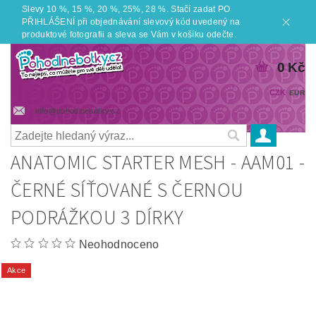
Slevy 10 %, 15 %, 20 %, 25%, 28 %. Stačí zadat PO
PŘIHLÁŠENÍ při objednávání slevový kód uvedený na
produktové fotografii a sleva se Vám v košíku odečte.
0 Kč
CZK
EUR
info@pohodlnebotky.cz
ANATOMIC STARTER MESH - AAM01 -
ČERNÉ SÍŤOVANÉ S ČERNOU
PODRÁŽKOU 3 DÍRKY
Neohodnoceno
Akce