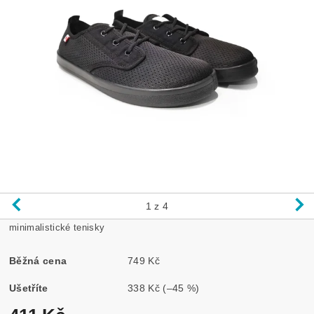
1
z 4
minimalistické tenisky
Běžná cena
749 Kč
Ušetříte
338 Kč
(–45 %)