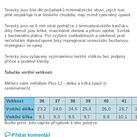
Tenisky jsou šité dle požadavků minimalistické obuvi, jejich tvar
plně respektuje tvar lidského chodidla, mají mírně zpevněný opatek.
Tenisky jsou na 6 mm silné podrážce z termoplastického kaučuku,
díky čemuž jsou lehké, maximálně ohebné a přitom odolné. Svršek
z bavlněného plátna. Pro zvýšení voděodolnosti a odolnosti proti
nečistotám doporučujeme boty impregnovat univerzální bezbarvou
impregnací ve spreji.
Tenisky jsou vybaveny vyjímatelnou textilní stélkou bez podpory
příčné a podélné klenby.
Tabulka vnitřní velikosti
Měřeno námi měřidlem Plus 12 - délka a šířka špejlí (v
centimetrech)
Velikost
36
37
38
39
40
41
Vnitřní délka
23,2
24,0
24,5
25,4
26,0
26,7
Vnitřní šířka
9,1
9,3
9,5
9,7
9,9
10,1
Buďte první, kdo napíše příspěvek k této položce.
Přidat komentář