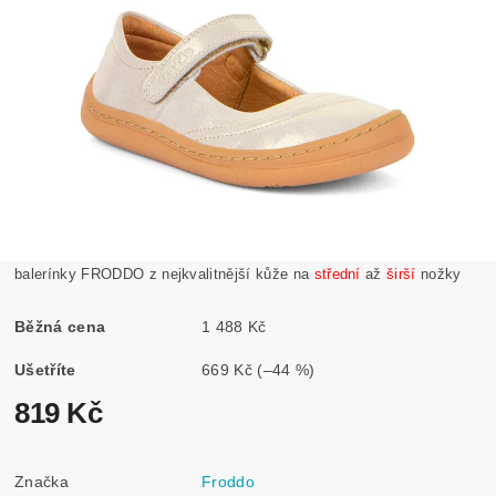
balerínky FRODDO z nejkvalitnější kůže na
střední
až
širší
nožky
Běžná cena
1 488 Kč
Ušetříte
669 Kč
(–44 %)
819 Kč
Značka
Froddo