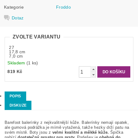
Kategorie
Froddo
Dotaz
ZVOLTE VARIANTU
27
17,8 cm
7,0 cm
Skladem
(1 ks)
819 Kč
POPIS
DISKUZE
Barefoot balerínky z nejkvalitnější kůže. Balerínky nemají opatek,
ale gumová podrážka je mírně vytažená, takže hezky drží patu na
svém místě. Boty jsou z
velmi kvalitní a měkké kůže.
Špička
nabízí
dostatečný prostor pro prsty.
Podešev je
ohebná do