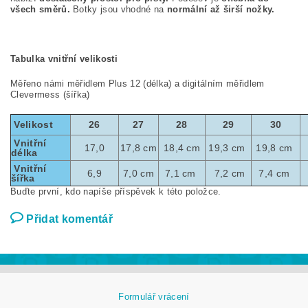
všech směrů.
Botky jsou vhodné na
normální až širší nožky.
Tabulka vnitřní velikosti
Měřeno námi měřidlem Plus 12 (délka) a digitálním měřidlem
Clevermess (šířka)
Velikost
26
27
28
29
30
Vnitřní
17,0
17,8 cm
18,4 cm
19,3 cm
19,8 cm
délka
Vnitřní
6,9
7,0 cm
7,1 cm
7,2 cm
7,4 cm
šířka
Buďte první, kdo napíše příspěvek k této položce.
Přidat komentář
Formulář vrácení