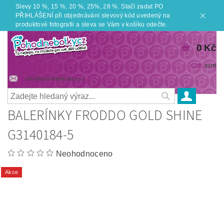
Slevy 10 %, 15 %, 20 %, 25%, 28 %. Stačí zadat PO
PŘIHLÁŠENÍ při objednávání slevový kód uvedený na
produktové fotografii a sleva se Vám v košíku odečte.
0 Kč
CZK
EUR
info@pohodlnebotky.cz
BALERÍNKY FRODDO GOLD SHINE
G3140184-5
Neohodnoceno
Akce