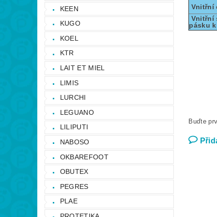
Vnitřní
KEEN
Vnitřní 
KUGO
pásku k
KOEL
KTR
LAIT ET MIEL
LIMIS
LURCHI
LEGUANO
Buďte prv
LILIPUTI
Přid
NABOSO
OKBAREFOOT
OBUTEX
PEGRES
PLAE
PROTETIKA