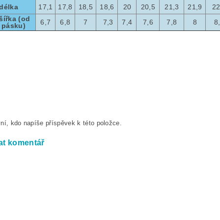
 délka
17,1
17,8
18,5
18,6
20
20,5
21,3
21,9
22
šířka (od
6,7
6,8
7
7,3
7,4
7,6
7,8
8
8
 pásku)
ní, kdo napíše příspěvek k této položce.
at komentář