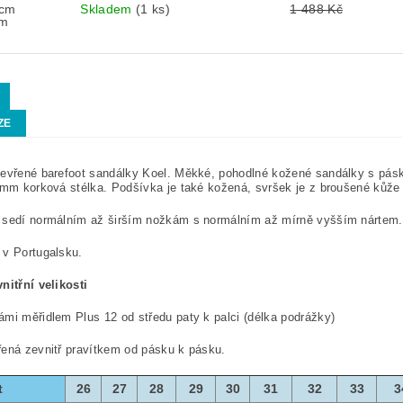
 cm
Skladem
(1 ks)
1 488 Kč
cm
ZE
evřené barefoot sandálky Koel. Měkké, pohodlné kožené sandálky s pásk
 mm korková stélka. Podšívka je také kožená, svršek je z broušené kůže 
 sedí normálním až širším nožkám s normálním až mírně vyšším nártem. 
 v Portugalsku.
nitřní velikosti
mi měřidlem Plus 12 od středu paty k palci (délka podrážky)
ená zevnitř pravítkem od pásku k pásku.
t
26
27
28
29
30
31
32
33
3