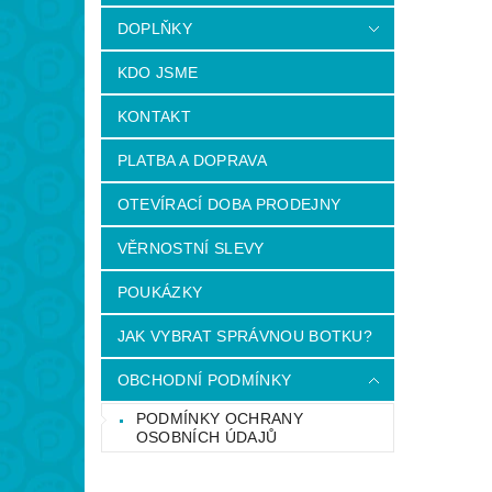
DOPLŇKY
KDO JSME
KONTAKT
PLATBA A DOPRAVA
OTEVÍRACÍ DOBA PRODEJNY
VĚRNOSTNÍ SLEVY
POUKÁZKY
JAK VYBRAT SPRÁVNOU BOTKU?
OBCHODNÍ PODMÍNKY
PODMÍNKY OCHRANY
OSOBNÍCH ÚDAJŮ