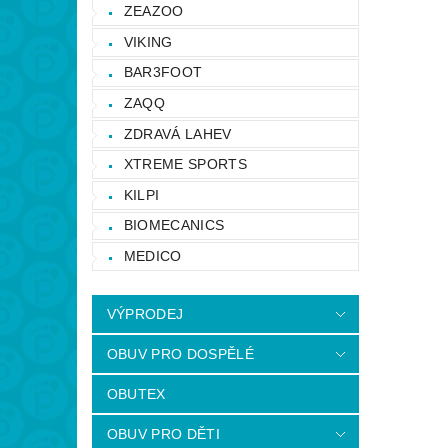
ZEAZOO
VIKING
BAR3FOOT
ZAQQ
ZDRAVÁ LAHEV
XTREME SPORTS
KILPI
BIOMECANICS
MEDICO
VÝPRODEJ
OBUV PRO DOSPĚLÉ
OBUTEX
OBUV PRO DĚTI