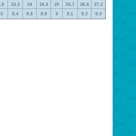
,8
23,3
24
24,5
25
25,7
26,6
27,2
,3
8,4
8,6
8,8
9
9,1
9,2
9,3