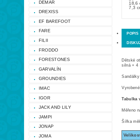
DEMAR
18,6
7,3 
DREXISS
EF BAREFOOT
FARE
POPIS
FILII
DISKU
FRODDO
FORESTONES
Dětské ot
silná + 4
GARVALÍN
Sandálky
GROUNDIES
Vyrobené
IMAC
IGOR
Tabulka v
JACK AND LILY
Měřeno ná
JAMPI
Šířka měř
JONAP
Velikos
JOMA