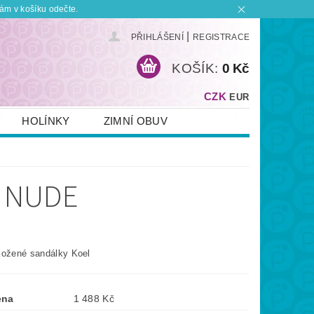
ám v košíku odečte.
|
PŘIHLÁŠENÍ
REGISTRACE
KOŠÍK:
0 Kč
CZK
EUR
HOLÍNKY
ZIMNÍ OBUV
KONTAKT
PLATBA A DOPRAVA
 BOTKU?
OBCHODNÍ PODMÍNKY
- NUDE
kožené sandálky Koel
ena
1 488 Kč