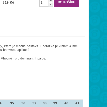
819 Kč
y, které je možné nastavit. Podrážka je vibram 4 mm
s barevnou aplikací.
Vhodné i pro dominantní palce.
4
35
36
37
38
39
40
41