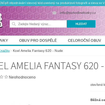
Í při objednávání slevový kód uvedený na produktové fotografii a sleva se V
info@pohodlnebotky.cz
UVKY
OBUV PRO DOSPĚLÉ
CELOROČNÍ OBUV
OBUV PRO DĚTI
DOPLŇKY
KDO JSME
Značky
Koel Amelia Fantasy 620 - Nude
TNÍ SLEVY
POUKÁZKY
JAK VYBRAT SPRÁVNOU
EL AMELIA FANTASY 620 
Neohodnoceno
otevřené 
Běžná c