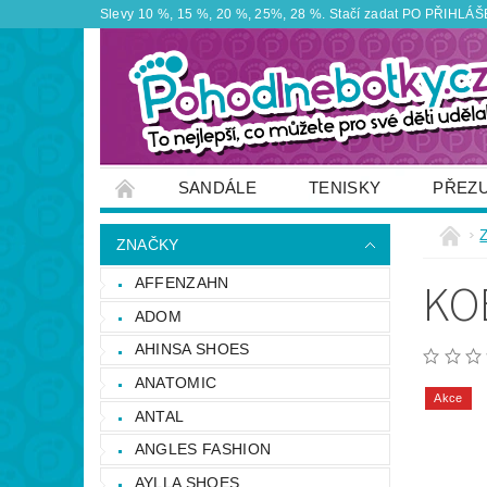
Slevy 10 %, 15 %, 20 %, 25%, 28 %. Stačí zadat PO PŘIHLÁŠEN
SANDÁLE
TENISKY
PŘEZ
ZNAČKY
VÝPRODEJ
OBUTEX
ZNAČKY
OTEVÍRACÍ DOBA PRODEJNY
VĚRNOS
KO
AFFENZAHN
NAPIŠTE NÁM
ADOM
AHINSA SHOES
ANATOMIC
Akce
ANTAL
ANGLES FASHION
AYLLA SHOES