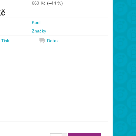
669 Kč
(–44 %)
Kč
Koel
e
Značky
Tisk
Dotaz