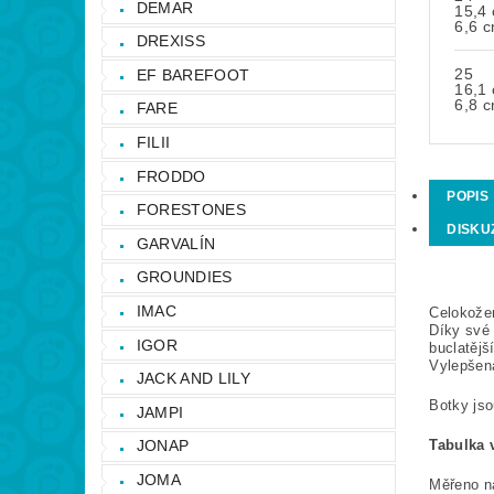
DEMAR
15,4
6,6 
DREXISS
25
EF BAREFOOT
16,1
6,8 
FARE
FILII
FRODDO
POPIS
FORESTONES
DISKU
GARVALÍN
GROUNDIES
IMAC
Celokože
Díky své 
IGOR
buclatějš
Vylepšená
JACK AND LILY
Botky jso
JAMPI
JONAP
Tabulka v
JOMA
Měřeno ná