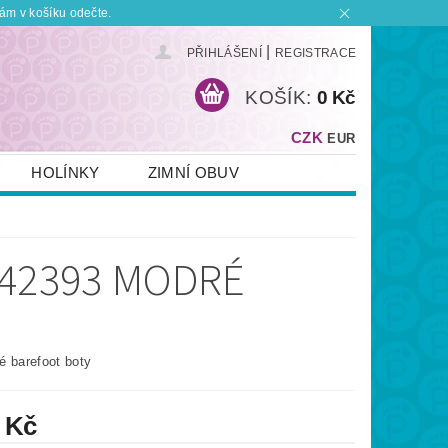
ám v košíku odečte.
|
PŘIHLÁŠENÍ
REGISTRACE
KOŠÍK:
0 Kč
CZK
EUR
HOLÍNKY
ZIMNÍ OBUV
KONTAKT
PLATBA A DOPRAVA
 BOTKU?
OBCHODNÍ PODMÍNKY
-42393 MODRÉ
é barefoot boty
 Kč