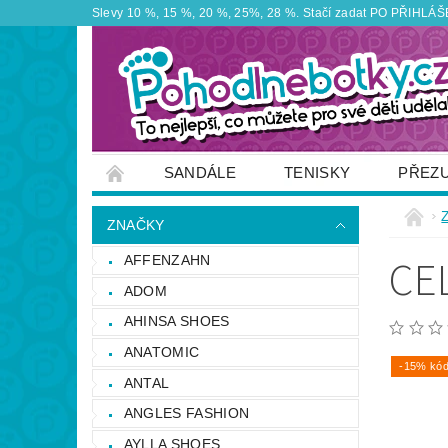
Slevy 10 %, 15 %, 20 %, 25%, 28 %. Stačí zadat PO PŘIHLÁŠEN
SANDÁLE
TENISKY
PŘEZ
ZNAČKY
VÝPRODEJ
OBUTEX
ZNAČKY
OTEVÍRACÍ DOBA PRODEJNY
VĚRNOS
CE
AFFENZAHN
NAPIŠTE NÁM
ADOM
AHINSA SHOES
ANATOMIC
-15% kód
ANTAL
ANGLES FASHION
AYLLA SHOES