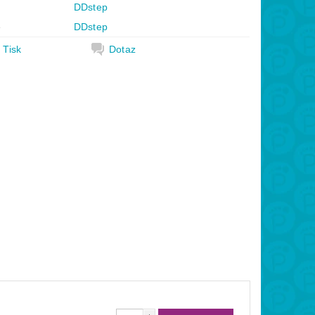
DDstep
e
DDstep
Tisk
Dotaz