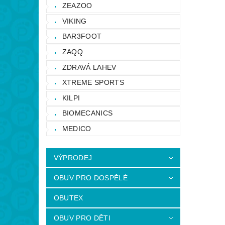
ZEAZOO
VIKING
BAR3FOOT
ZAQQ
ZDRAVÁ LAHEV
XTREME SPORTS
KILPI
BIOMECANICS
MEDICO
VÝPRODEJ
OBUV PRO DOSPĚLÉ
OBUTEX
OBUV PRO DĚTI