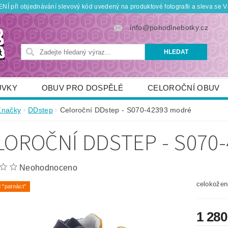
Í při objednávání slevový kód uvedený na produktové fotografii a sleva se V
info@pohodlnebotky.cz
UVKY
OBUV PRO DOSPĚLÉ
CELOROČNÍ OBUV
OBUV PRO DĚTI
DOPLŇKY
KDO JSME
Značky
DDstep
Celoroční DDstep - S070-42393 modré
TNÍ SLEVY
POUKÁZKY
JAK VYBRAT SPRÁVNOU
LOROČNÍ DDSTEP - S070
Neohodnoceno
celokožen
 "patnáct"
1 280