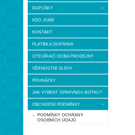
DOPLŇKY
KDO JSME
KONTAKT
PLATBA A DOPRAVA
OTEVÍRACÍ DOBA PRODEJNY
VĚRNOSTNÍ SLEVY
POUKÁZKY
JAK VYBRAT SPRÁVNOU BOTKU?
OBCHODNÍ PODMÍNKY
PODMÍNKY OCHRANY
OSOBNÍCH ÚDAJŮ