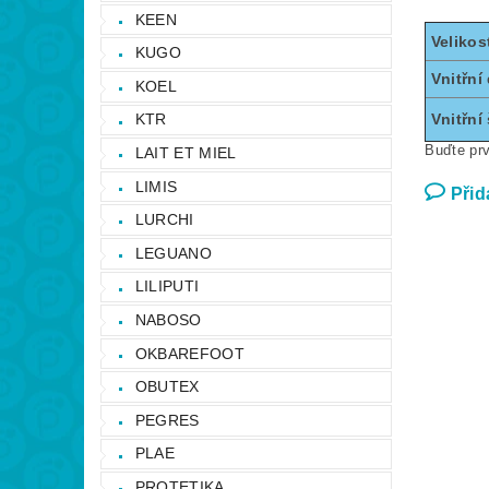
KEEN
Velikos
KUGO
Vnitřní
KOEL
KTR
Vnitřní 
Buďte prv
LAIT ET MIEL
LIMIS
Přid
LURCHI
LEGUANO
LILIPUTI
NABOSO
OKBAREFOOT
OBUTEX
PEGRES
PLAE
PROTETIKA