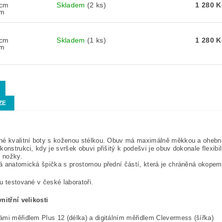
 cm
Skladem
(2 ks)
1 280 K
cm
 cm
Skladem
(1 ks)
1 280 K
cm
ZE
né kvalitní boty s koženou stélkou. Obuv má maximálně měkkou a ohebn
konstrukci, kdy je svršek obuvi přišitý k podešvi je obuv dokonale flexib
í nožky.
 anatomická špička s prostornou přední částí, která je chráněná okope
u testované v české laboratoři.
nitřní velikosti
mi měřidlem Plus 12 (délka) a digitálním měřidlem Clevermess (šířka)