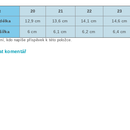
t
20
21
22
23
 délka
12,9 cm
13,6 cm
14,1 cm
14,6 cm
šířka
6 cm
6,1 cm
6,2 cm
6,4 cm
ní, kdo napíše příspěvek k této položce.
at komentář