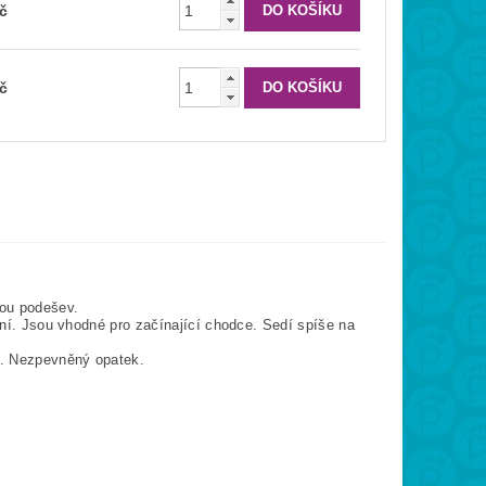
č
č
ou podešev.
ilní. Jsou vhodné pro začínající chodce. Sedí spíše na
m. Nezpevněný opatek.