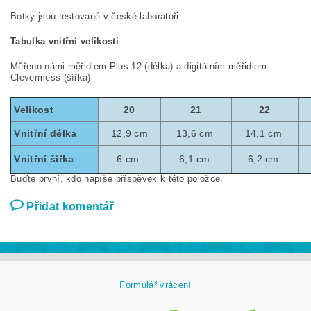
Botky jsou testované v české laboratoři.
Tabulka vnitřní velikosti
Měřeno námi měřidlem Plus 12 (délka) a digitálním měřidlem
Clevermess (šířka)
Velikost
20
21
22
Vnitřní délka
12,9 cm
13,6 cm
14,1 cm
Vnitřní šířka
6 cm
6,1 cm
6,2 cm
Buďte první, kdo napíše příspěvek k této položce.
Přidat komentář
Formulář vrácení