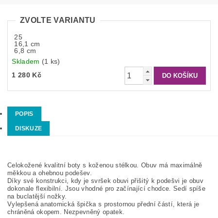
ZVOLTE VARIANTU
25
16,1 cm
6,8 cm
Skladem
(1 ks)
1 280 Kč
POPIS
DISKUZE
Celokožené kvalitní boty s koženou stélkou. Obuv má maximálně
měkkou a ohebnou podešev.
Díky své konstrukci, kdy je svršek obuvi přišitý k podešvi je obuv
dokonale flexibilní. Jsou vhodné pro začínající chodce. Sedí spíše
na buclatější nožky.
Vylepšená anatomická špička s prostornou přední částí, která je
chráněná okopem. Nezpevněný opatek.