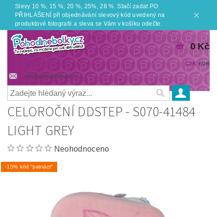
Slevy 10 %, 15 %, 20 %, 25%, 28 %. Stačí zadat PO
PŘIHLÁŠENÍ při objednávání slevový kód uvedený na
produktové fotografii a sleva se Vám v košíku odečte.
0 Kč
CZK
EUR
info@pohodlnebotky.cz
CELOROČNÍ DDSTEP - S070-41484
LIGHT GREY
Neohodnoceno
-15% kód "patnáct"