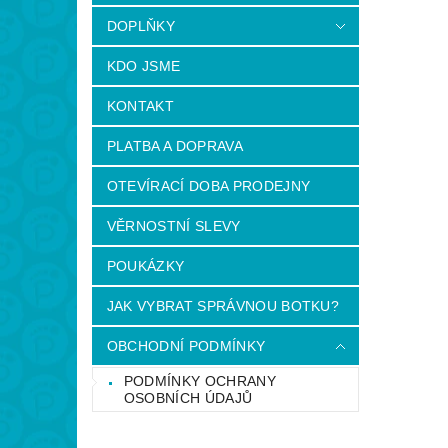
DOPLŇKY
KDO JSME
KONTAKT
PLATBA A DOPRAVA
OTEVÍRACÍ DOBA PRODEJNY
VĚRNOSTNÍ SLEVY
POUKÁZKY
JAK VYBRAT SPRÁVNOU BOTKU?
OBCHODNÍ PODMÍNKY
PODMÍNKY OCHRANY
OSOBNÍCH ÚDAJŮ