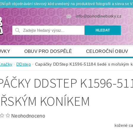
Í při objednávání slevový kód uvedený na produktové fotografii a sleva se V
info@pohodlnebotky.cz
UVKY
OBUV PRO DOSPĚLÉ
CELOROČNÍ OBUV
OBUV PRO DĚTI
DOPLŇKY
KDO JSME
Značky
DDstep
Capáčky DDStep K1596-51184 šedé s mořským 
TNÍ SLEVY
POUKÁZKY
JAK VYBRAT SPRÁVNOU
PÁČKY DDSTEP K1596-51
ŘSKÝM KONÍKEM
Neohodnoceno
kožené c