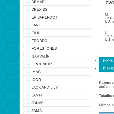
DEMAR
ZVO
DREXISS
M
EF BAREFOOT
13,0
6,2 
FARE
L
FILII
13,7
6,4 
FRODDO
FORESTONES
GARVALÍN
POPIS
GROUNDIES
DISKU
IMAC
IGOR
Kožené ca
utažení n
JACK AND LILY
JAMPI
Tabulka v
JONAP
Měřeno ná
JOMA