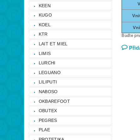
V
KEEN
KUGO
Vni
KOEL
Vni
KTR
Buďte prv
LAIT ET MIEL
Přid
LIMIS
LURCHI
LEGUANO
LILIPUTI
NABOSO
OKBAREFOOT
OBUTEX
PEGRES
PLAE
PROTETIKA