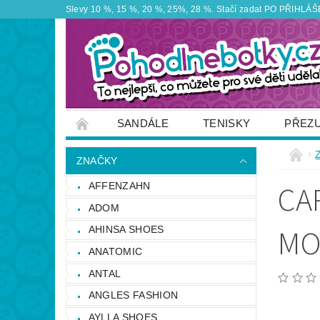
Slevy 10 %, 15 %, 20 %, 25%, 28 %. Stačí zadat PO PŘIHLÁŠEN
SANDÁLE
TENISKY
PŘEZ
ZNAČKY
VÝPRODEJ
OBUTEX
ZNAČKY
OTEVÍRACÍ DOBA PRODEJNY
VĚRNOS
CA
AFFENZAHN
NAPIŠTE NÁM
ADOM
MO
AHINSA SHOES
ANATOMIC
ANTAL
ANGLES FASHION
AYLLA SHOES