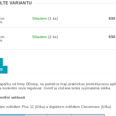
LTE VARIANTU
 cm
Skladem
(1 ks)
650
cm
 cm
Skladem
(2 ks)
650
cm
ZE
páčky od firmy DDstep, na podrážce mají praktickou protiskluzovou apl
a konkrétní noze regulovat. Uvnitř je vložena tenká vyjímatelná stélka.
nitřní velikosti
mi měřidlem Plus 12 (šířka) a digitálním měřidlem Clevermess (šířka)