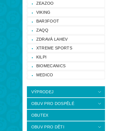
ZEAZOO
VIKING
BAR3FOOT
ZAQQ
ZDRAVÁ LAHEV
XTREME SPORTS
KILPI
BIOMECANICS
MEDICO
VÝPRODEJ
OBUV PRO DOSPĚLÉ
OBUTEX
OBUV PRO DĚTI