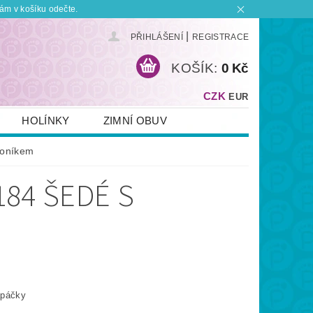
ám v košíku odečte.
|
PŘIHLÁŠENÍ
REGISTRACE
KOŠÍK:
0 Kč
CZK
EUR
HOLÍNKY
ZIMNÍ OBUV
KONTAKT
PLATBA A DOPRAVA
koníkem
 BOTKU?
OBCHODNÍ PODMÍNKY
184 ŠEDÉ S
apáčky