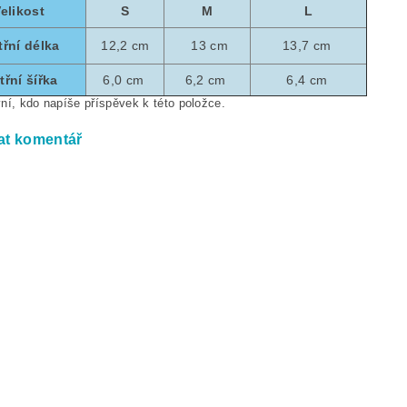
elikost
S
M
L
třní délka
12,2 cm
13 cm
13,7 cm
třní šířka
6,0 cm
6,2 cm
6,4 cm
ní, kdo napíše příspěvek k této položce.
at komentář