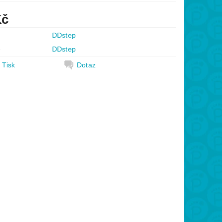
Kč
DDstep
e
DDstep
Tisk
Dotaz