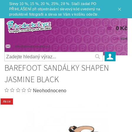
Slevy 10 %, 15 %, 20 %, 25%, 28 %. Stačí zadat PO
PŘIHLÁŠENÍ při objednávání slevový kód uvedený na
produktové fotografii a sleva se Vám v košíku odečte.
0 Kč
CZK
EUR
info@pohodlnebotky.cz
BAREFOOT SANDÁLKY SHAPEN
JASMINE BLACK
Neohodnoceno
Akce