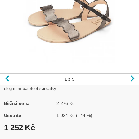
1
z 5
elegantní barefoot sandálky
Běžná cena
2 276 Kč
Ušetříte
1 024 Kč
(–44 %)
1 252 Kč