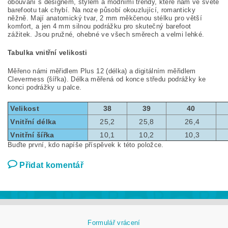
obouvání s designem, stylem a módními trendy, které nám ve světě
barefootu tak chybí. Na noze působí okouzlující, romanticky
něžně. Mají anatomický tvar, 2 mm měkčenou stélku pro větší
komfort, a jen 4 mm silnou podrážku pro skutečný barefoot
zážitek. Jsou pružné, ohebné ve všech směrech a velmi lehké.
Tabulka vnitřní velikosti
Měřeno námi měřidlem Plus 12 (délka) a digitálním měřidlem
Clevermess (šířka). Délka měřená od konce středu podrážky ke
konci podrážky u palce.
Velikost
38
39
40
Vnitřní délka
25,2
25,8
26,4
Vnitřní šířka
10,1
10,2
10,3
Buďte první, kdo napíše příspěvek k této položce.
Přidat komentář
Formulář vrácení