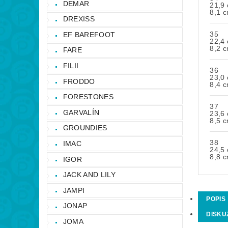
DEMAR
21,9
8,1 
DREXISS
35
EF BAREFOOT
22,4
8,2 
FARE
FILII
36
23,0
FRODDO
8,4 
FORESTONES
37
GARVALÍN
23,6
8,5 
GROUNDIES
38
IMAC
24,5
8,8 
IGOR
JACK AND LILY
JAMPI
POPIS
JONAP
DISKU
JOMA