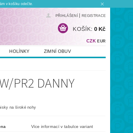
ám v košíku odečte.
|
PŘIHLÁŠENÍ
REGISTRACE
KOŠÍK:
0 Kč
CZK
EUR
HOLÍNKY
ZIMNÍ OBUV
KONTAKT
PLATBA A DOPRAVA
 BOTKU?
OBCHODNÍ PODMÍNKY
/W/PR2 DANNY
enisky na široké nohy
ena
Více informací v tabulce variant