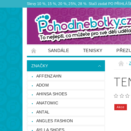
Slevy 10 %, 15 %, 20 %, 25%, 28 %. Stačí zadat PO PŘIHLÁŠEN
SANDÁLE
TENISKY
PŘEZ
ZNAČKY
VÝPRODEJ
OBUTEX
ZNAČKY
OTEVÍRACÍ DOBA PRODEJNY
VĚRNOS
TE
AFFENZAHN
NAPIŠTE NÁM
ADOM
AHINSA SHOES
ANATOMIC
Akce
ANTAL
ANGLES FASHION
AYLLA SHOES