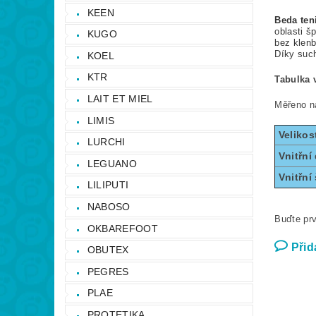
KEEN
Beda ten
oblasti š
KUGO
bez klenb
Díky such
KOEL
KTR
Tabulka v
LAIT ET MIEL
Měřeno ná
LIMIS
Velikos
LURCHI
Vnitřní
LEGUANO
Vnitřní 
LILIPUTI
NABOSO
Buďte prv
OKBAREFOOT
Přid
OBUTEX
PEGRES
PLAE
PROTETIKA