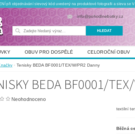
Í při objednávání slevový kód uvedený na produktové fotografii a sleva se V
info@pohodlnebotky.cz
UVKY
OBUV PRO DOSPĚLÉ
CELOROČNÍ OBUV
OBUV PRO DĚTI
DOPLŇKY
KDO JSME
Značky
Tenisky BEDA BF0001/TEX/W/PR2 Danny
TNÍ SLEVY
POUKÁZKY
JAK VYBRAT SPRÁVNOU
NISKY BEDA BF0001/TEX
Neohodnoceno
textilní t
Běžná c