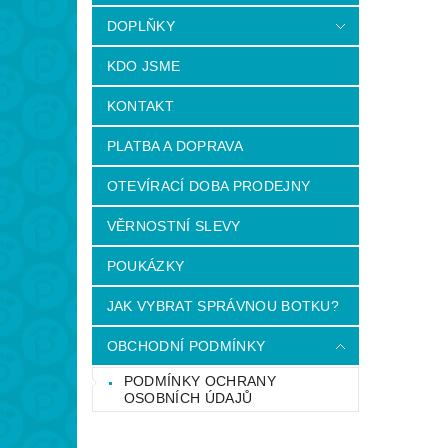
DOPLŇKY
KDO JSME
KONTAKT
PLATBA A DOPRAVA
OTEVÍRACÍ DOBA PRODEJNY
VĚRNOSTNÍ SLEVY
POUKÁZKY
JAK VYBRAT SPRÁVNOU BOTKU?
OBCHODNÍ PODMÍNKY
PODMÍNKY OCHRANY
OSOBNÍCH ÚDAJŮ