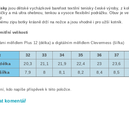
isky
jsou dětské vycházkové barefoot textilní tenisky české výroby, z ko
pičky a má ultra ohebnou, tenkou a vysoce flexibilní podrážku. Obuv je ve
y.
ému zipu botky krásně drží na nožce a jsou vhodné i pro užší kotník.
nitřní velikosti
mi měřidlem Plus 12 (délka) a digitálním měřidlem Clevermess (šířka)
t
32
33
34
35
36
37
 délka
20,3
21,1
21,9
22,4
23
23,6
šířka
7,9
8
8,1
8,2
8,4
8,5
ní, kdo napíše příspěvek k této položce.
at komentář