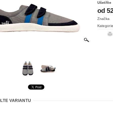
Ušetříte
od 5
Značka
Kategori
LTE VARIANTU