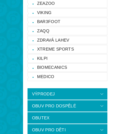
ZEAZOO
VIKING
BAR3FOOT
ZAQQ
ZDRAVÁ LAHEV
XTREME SPORTS
KILPI
BIOMECANICS
MEDICO
VÝPRODEJ
OBUV PRO DOSPĚLÉ
OBUTEX
OBUV PRO DĚTI