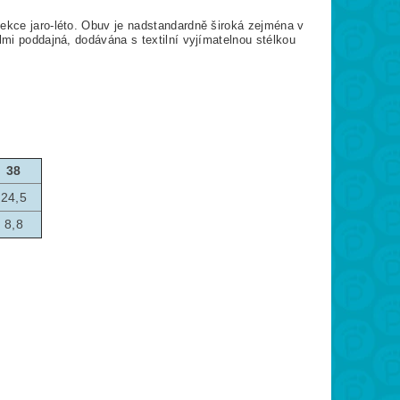
lekce jaro-léto. Obuv je nadstandardně široká zejména v
lmi poddajná, dodávána s textilní vyjímatelnou stélkou
38
24,5
8,8