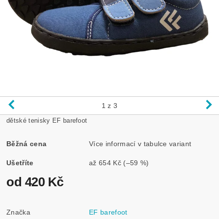
1
z 3
dětské tenisky EF barefoot
Běžná cena
Více informací v tabulce variant
Ušetříte
až
654 Kč
(–59 %)
od 420 Kč
Značka
EF barefoot