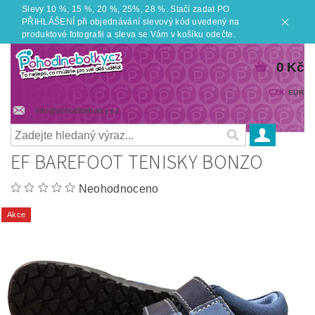
Slevy 10 %, 15 %, 20 %, 25%, 28 %. Stačí zadat PO
PŘIHLÁŠENÍ při objednávání slevový kód uvedený na
produktové fotografii a sleva se Vám v košíku odečte.
0 Kč
CZK
EUR
info@pohodlnebotky.cz
EF BAREFOOT TENISKY BONZO
Neohodnoceno
Akce