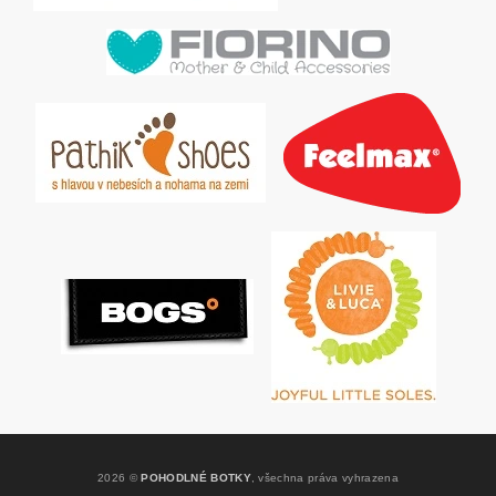
2026 ©
POHODLNÉ BOTKY
, všechna práva vyhrazena