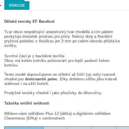
DISKUZE
Dětské tenisky EF Barefoot
Tvar obuvi respektující anatomický tvar chodidla a tím pádem
poskytuje dostatek prostoru pro prsty. Nulový drop a flexibilní
pryžová podešev s tlouškou jen 3 mm po celém obvodu přišitá ke
svršku.
Svrchní část je z bavlněné textílie
Obuv má kolem kotníku polstrování pro lepší padnutí kolem
kotníku.
.
Tento model doporučujeme na střední až širší typ nohy tvarově
vhodné pro
dominantní palec
. Díky dobrému střihu jdou krásně
utáhnout i na užší kotník.
Prodyšné tenisky vhodné i jako přezůvky do tělocvičny.
Tabulka vnitřní velikosti
Měřeno námi měřidlem Plus 12 (délka) a digitálním měřidlem
Clevermess (šířka) v centimetrech