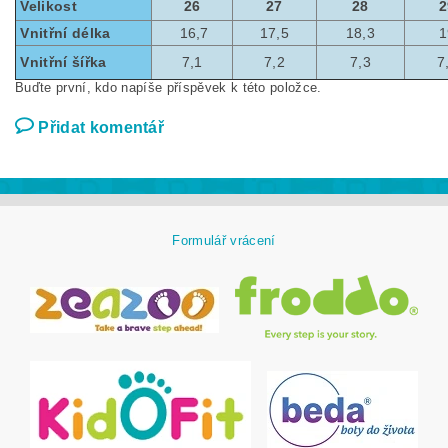
Velikost
26
27
28
2
Vnitřní délka
16,7
17,5
18,3
1
Vnitřní šířka
7,1
7,2
7,3
7
Buďte první, kdo napíše příspěvek k této položce.
Přidat komentář
Formulář vrácení