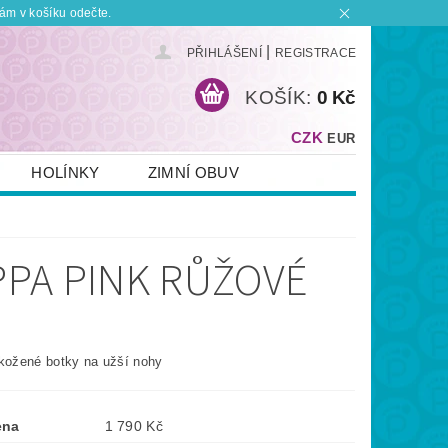
ám v košíku odečte.
|
PŘIHLÁŠENÍ
REGISTRACE
KOŠÍK:
0 Kč
CZK
EUR
HOLÍNKY
ZIMNÍ OBUV
KONTAKT
PLATBA A DOPRAVA
 BOTKU?
OBCHODNÍ PODMÍNKY
APPA PINK RŮŽOVÉ
 kožené botky na užší nohy
ena
1 790 Kč