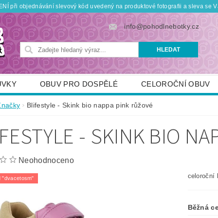
Í při objednávání slevový kód uvedený na produktové fotografii a sleva se V
info@pohodlnebotky.cz
UVKY
OBUV PRO DOSPĚLÉ
CELOROČNÍ OBUV
OBUV PRO DĚTI
DOPLŇKY
KDO JSME
Značky
Blifestyle - Skink bio nappa pink růžové
TNÍ SLEVY
POUKÁZKY
JAK VYBRAT SPRÁVNOU
IFESTYLE - SKINK BIO N
Neohodnoceno
celoroční
 "dvacetosm"
Běžná c