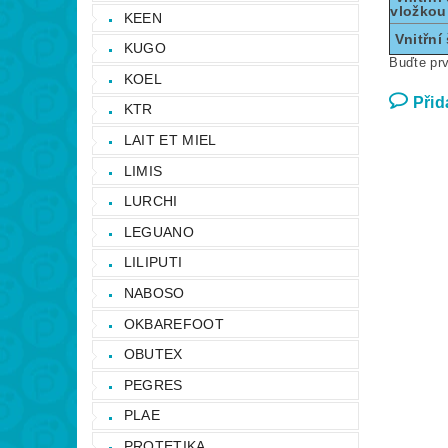
vložkou
KEEN
Vnitřní 
KUGO
Buďte prv
KOEL
Přid
KTR
LAIT ET MIEL
LIMIS
LURCHI
LEGUANO
LILIPUTI
NABOSO
OKBAREFOOT
OBUTEX
PEGRES
PLAE
PROTETIKA