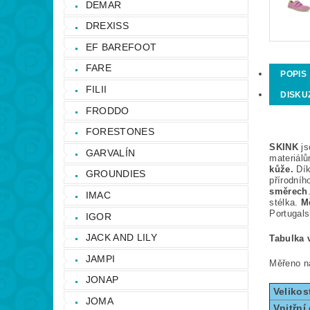
DEMAR
DREXISS
EF BAREFOOT
FARE
POPIS
FILII
DISKU
FRODDO
FORESTONES
SKINK
js
GARVALÍN
materiálů
kůže.
Dík
GROUNDIES
přírodníh
směrech
IMAC
stélka.
M
Portugals
IGOR
JACK AND LILY
Tabulka v
JAMPI
Měřeno ná
JONAP
Velikos
JOMA
Vnitřní 