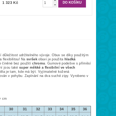
1 323 Kč
í důležitost udržitelného vývoje. Obuv se díky použitým
a flexibilitou! Na
svršek
obuvi je použita
hladká
 činěné bez použití
chromu
. Gumové podešve s příměsí
ní jsou také
super měkké a flexibilní ve všech
 těla je tam, kde má být. Vyjímatelné kožená
zován v pohybu. Zapínání na dva suché zipy. Vyrobeno v
 v cm
9
30
31
32
33
34
35
36