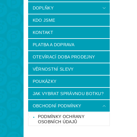
DOPLŇKY
KDO JSME
KONTAKT
PLATBA A DOPRAVA
OTEVÍRACÍ DOBA PRODEJNY
VĚRNOSTNÍ SLEVY
POUKÁZKY
JAK VYBRAT SPRÁVNOU BOTKU?
OBCHODNÍ PODMÍNKY
PODMÍNKY OCHRANY
OSOBNÍCH ÚDAJŮ