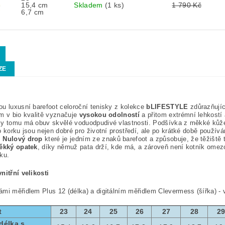
15,4 cm
Skladem
(1 ks)
1 790 Kč
6,7 cm
ZE
ou luxusní barefoot celoroční tenisky z kolekce
bLIFESTYLE
zdůrazňujíc
m v bio kvalitě vyznačuje
vysokou odolností
a přitom extrémní lehkostí 
y tomu má obuv skvělé voduodpudivé vlastnosti. Podšívka z měkké kůže
o korku
jsou nejen dobré pro životní prostředí, ale po krátké době používá
.
Nulový drop
které je jedním ze znaků barefoot a způsobuje, že těžiště
ěkký opatek
, díky němuž pata drží, kde má, a zároveň není kotník ome
ku.
nitřní velikosti
mi měřidlem Plus 12 (délka) a digitálním měřidlem Clevermess (šířka) -
t
23
24
25
26
27
28
2
délka s