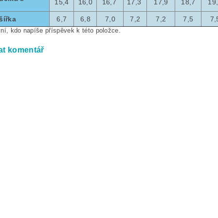
15,4
16,0
16,7
17,3
17,9
18,7
19
šířka
6,7
6,8
7,0
7,2
7,2
7,5
7,
ní, kdo napíše příspěvek k této položce.
at komentář