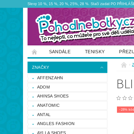
Slevy 10 %, 15 %, 20 %, 25%, 28 %. Stačí zadat PO PŘIHLÁŠEN
SANDÁLE
TENISKY
PŘEZ
ZNAČKY
VÝPRODEJ
OBUTEX
ZNAČKY
OTEVÍRACÍ DOBA PRODEJNY
VĚRNOS
BL
AFFENZAHN
NAPIŠTE NÁM
ADOM
AHINSA SHOES
ANATOMIC
-28% kód
ANTAL
ANGLES FASHION
AYLLA SHOES