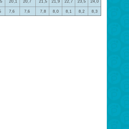
,5
20,1
20,7
21,5
21,9
22,7
23,5
24,0
5
7,6
7,6
7,8
8,0
8,1
8,2
8,3