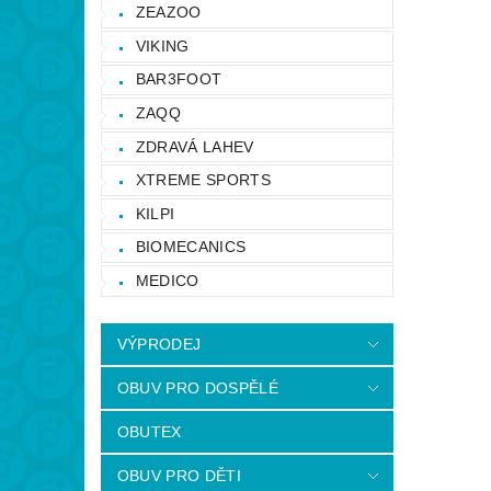
ZEAZOO
VIKING
BAR3FOOT
ZAQQ
ZDRAVÁ LAHEV
XTREME SPORTS
KILPI
BIOMECANICS
MEDICO
VÝPRODEJ
OBUV PRO DOSPĚLÉ
OBUTEX
OBUV PRO DĚTI