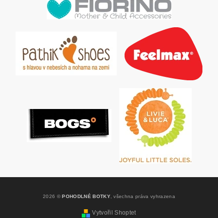
2026 ©
POHODLNÉ BOTKY
, všechna práva vyhrazena
Vytvořil Shoptet