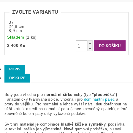
ZVOLTE VARIANTU
37
24,8 cm
8,9 cm
Skladem
(1 ks)
2 400 Kč
POPIS
DISKUZE
Boty jsou vhodné pro
normální šířku
nohy (typ
"
ploutvička
")
,
anatomicky tvarovaná špice, vhodná i pro
dominantní palec
a
prsty do vějířku. P
ro normální a lehce vyšší nárt, jdou dotáhnout na
užší kotník a sedí na normální patu (lehce zpevněný opatek), mírně
zpevněné kolem paty díky vytažené podešvi.
Svrchní materiál
je kombinace
hladké kůže a syntetiky,
podšívka
je textilní, stélka je vyjímatelná.
Nová
gumová podrážka, nulový