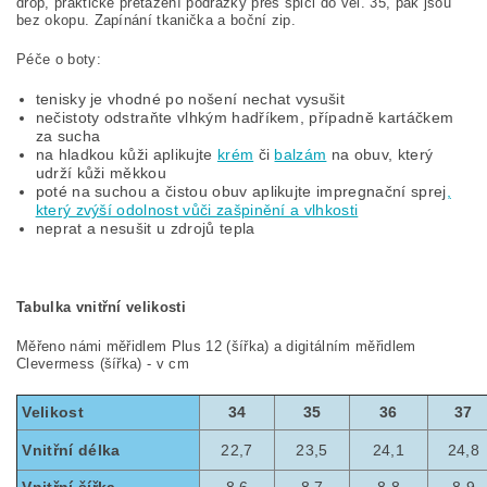
drop,
praktické přetažení podrážky přes špici
do vel. 35, pak jsou
bez okopu. Zapínání tkanička a boční zip.
Péče o boty:
tenisky je vhodné po nošení nechat vysušit
nečistoty odstraňte vlhkým hadříkem, případně kartáčkem
za sucha
na hladkou kůži aplikujte
krém
či
balzám
na obuv, který
udrží kůži měkkou
poté na suchou a čistou obuv aplikujte impregnační sprej
,
který zvýší odolnost vůči zašpinění a vlhkosti
neprat a nesušit u zdrojů tepla
Tabulka vnitřní velikosti
Měřeno námi měřidlem Plus 12 (šířka) a digitálním měřidlem
Clevermess (šířka) - v cm
Velikost
34
35
36
37
Vnitřní délka
22,7
23,5
24,1
24,8
Vnitřní šířka
8,6
8,7
8,8
8,9