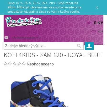
Slevy 10 %, 15 %, 20 %, 25%, 28 %. Stačí zadat PO
PŘIHLÁŠENÍ při objednávání slevový kód uvedený na
produktové fotografii a sleva se Vám v košíku odečte.
0 Kč
CZK
EUR
info@pohodlnebotky.cz
KOEL4KIDS - SAM 120 - ROYAL BLUE
Neohodnoceno