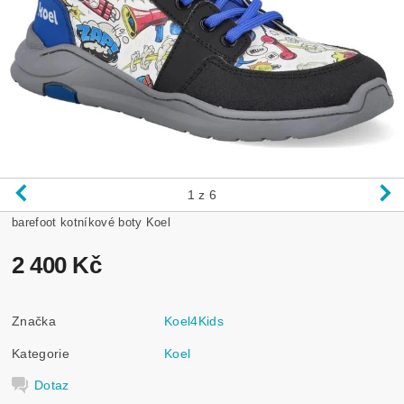
1
z 6
barefoot kotníkové boty Koel
2 400 Kč
Značka
Koel4Kids
Kategorie
Koel
Dotaz