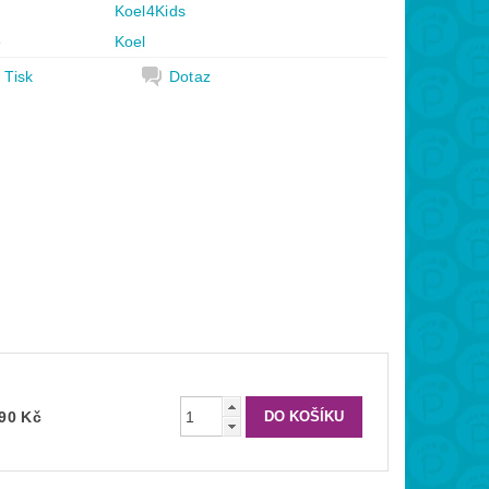
Koel4Kids
e
Koel
Tisk
Dotaz
690 Kč