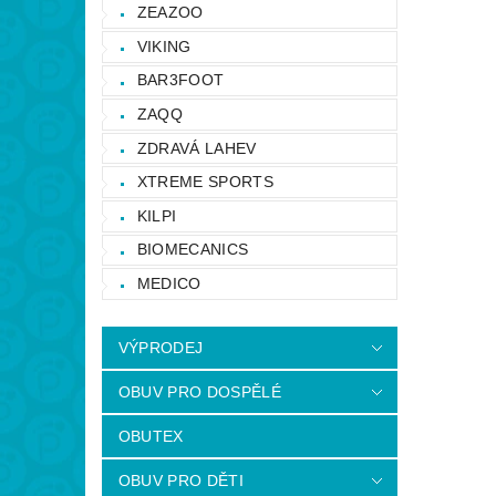
ZEAZOO
VIKING
BAR3FOOT
ZAQQ
ZDRAVÁ LAHEV
XTREME SPORTS
KILPI
BIOMECANICS
MEDICO
VÝPRODEJ
OBUV PRO DOSPĚLÉ
OBUTEX
OBUV PRO DĚTI