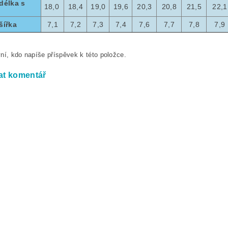
délka s
18,0
18,4
19,0
19,6
20,3
20,8
21,5
22,1
šířka
7,1
7,2
7,3
7,4
7,6
7,7
7,8
7,9
ní, kdo napíše příspěvek k této položce.
at komentář