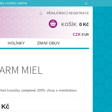
ám v košíku odečte.
|
PŘIHLÁŠENÍ
REGISTRACE
KOŠÍK:
0 Kč
CZK
EUR
HOLÍNKY
ZIMNÍ OBUV
KONTAKT
PLATBA A DOPRAVA
 BOTKU?
OBCHODNÍ PODMÍNKY
WARM MIEL
efoot kozačky zateplené 100% vlnou s membránou
 Kč