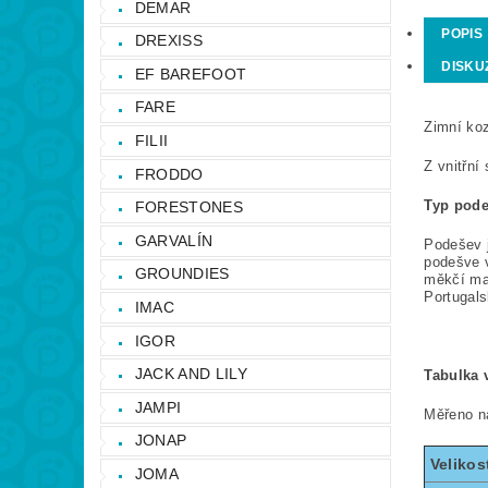
DEMAR
POPIS
DREXISS
DISKU
EF BAREFOOT
FARE
Zimní ko
FILII
Z vnitřní
FRODDO
Typ pod
FORESTONES
GARVALÍN
Podešev j
podešve v
GROUNDIES
měkčí mat
Portugals
IMAC
IGOR
JACK AND LILY
Tabulka v
JAMPI
Měřeno ná
JONAP
Velikos
JOMA