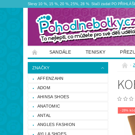
Slevy 10 %, 15 %, 20 %, 25%, 28 %. Stačí zadat PO PŘIHLÁŠEN
SANDÁLE
TENISKY
PŘEZ
ZNAČKY
VÝPRODEJ
OBUTEX
ZNAČKY
OTEVÍRACÍ DOBA PRODEJNY
VĚRNOS
KO
AFFENZAHN
NAPIŠTE NÁM
ADOM
AHINSA SHOES
ANATOMIC
-28% kód
ANTAL
ANGLES FASHION
AYLLA SHOES