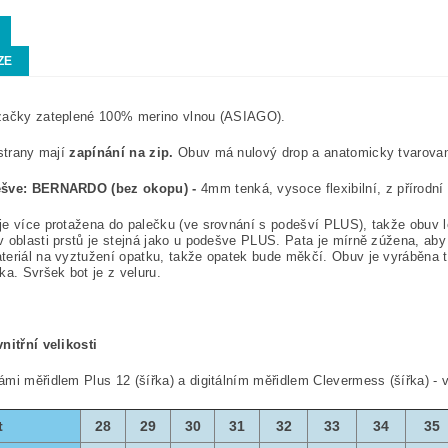
ZE
začky zateplené 100% merino vlnou (ASIAGO).
 strany mají
zapínání na zip.
Obuv má nulový drop a anatomicky tvarova
ešve:
BERNARDO (bez okopu) -
4mm tenká, vysoce flexibilní, z přírodní
e více protažena do palečku (ve srovnání s podešví PLUS), takže obuv l
 oblasti prstů je stejná jako u podešve PLUS. Pata je mírně zúžena, aby
eriál na vyztužení opatku, takže opatek bude měkčí. Obuv je vyráběna 
ka. Svršek bot je z veluru.
nitřní velikosti
mi měřidlem Plus 12 (šířka) a digitálním měřidlem Clevermess (šířka) - 
t
28
29
30
31
32
33
34
35