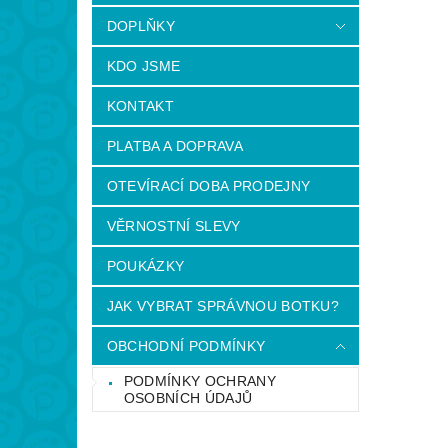
DOPLŇKY
KDO JSME
KONTAKT
PLATBA A DOPRAVA
OTEVÍRACÍ DOBA PRODEJNY
VĚRNOSTNÍ SLEVY
POUKÁZKY
JAK VYBRAT SPRÁVNOU BOTKU?
OBCHODNÍ PODMÍNKY
PODMÍNKY OCHRANY
OSOBNÍCH ÚDAJŮ