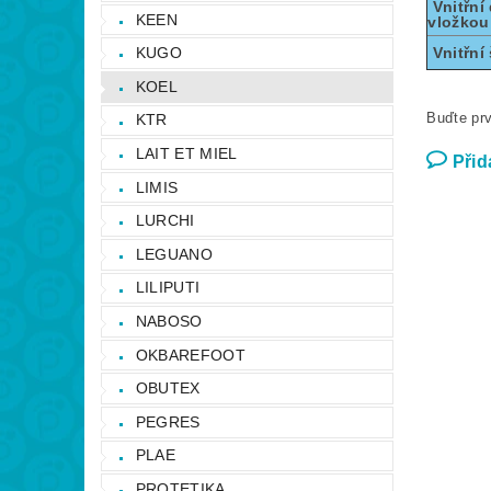
Vnitřní 
KEEN
vložkou
KUGO
Vnitřní 
KOEL
Buďte prv
KTR
LAIT ET MIEL
Přid
LIMIS
LURCHI
LEGUANO
LILIPUTI
NABOSO
OKBAREFOOT
OBUTEX
PEGRES
PLAE
PROTETIKA