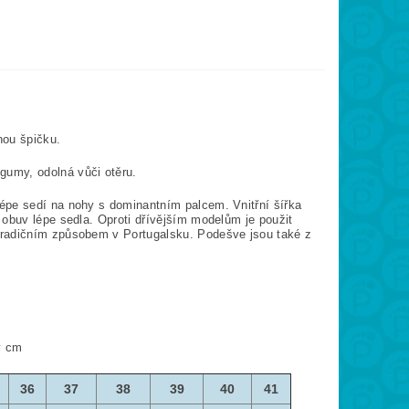
nou špičku.
 gumy, odolná vůči otěru.
épe sedí na nohy s dominantním palcem. Vnitřní šířka
 obuv lépe sedla. Oproti dřívějším modelům je použit
tradičním způsobem v Portugalsku. Podešve jsou také z
v cm
36
37
38
39
40
41