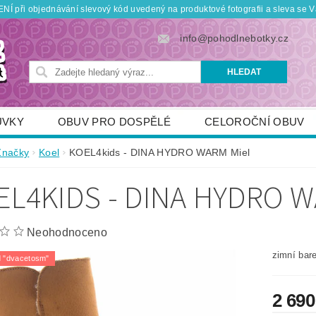
Í při objednávání slevový kód uvedený na produktové fotografii a sleva se V
info@pohodlnebotky.cz
UVKY
OBUV PRO DOSPĚLÉ
CELOROČNÍ OBUV
OBUV PRO DĚTI
DOPLŇKY
KDO JSME
Značky
Koel
KOEL4kids - DINA HYDRO WARM Miel
TNÍ SLEVY
POUKÁZKY
JAK VYBRAT SPRÁVNOU
EL4KIDS - DINA HYDRO 
Neohodnoceno
zimní bar
 "dvacetosm"
2 690