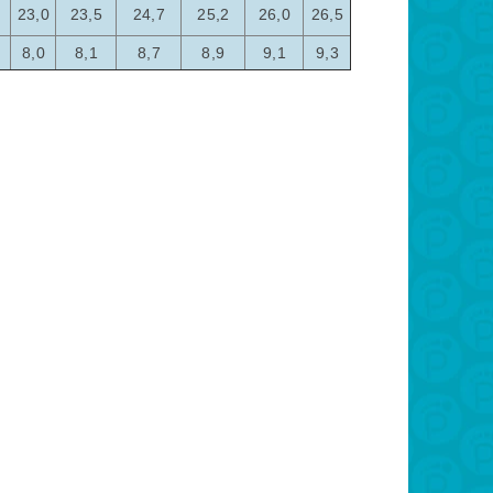
23,0
23,5
24,7
25,2
26,0
26,5
8,0
8,1
8,7
8,9
9,1
9,3