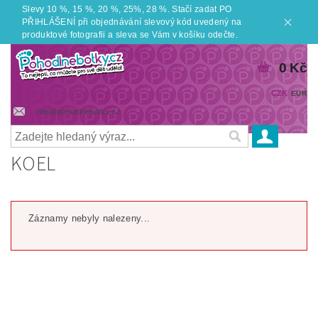
Slevy 10 %, 15 %, 20 %, 25%, 28 %. Stačí zadat PO
PŘIHLÁŠENÍ při objednávání slevový kód uvedený na
produktové fotografii a sleva se Vám v košíku odečte.
0 Kč
CZK
EUR
info@pohodlnebotky.cz
KOEL
Záznamy nebyly nalezeny...