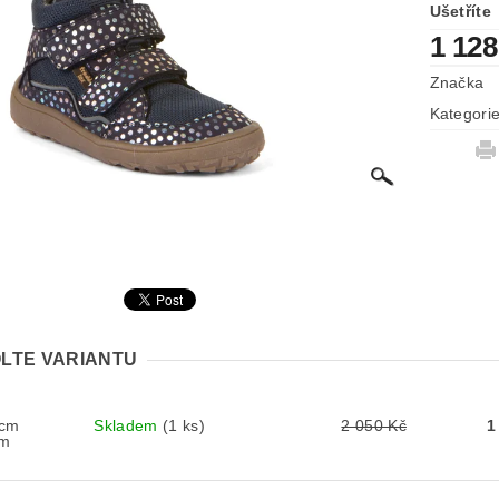
Ušetříte
1 128
Značka
Kategori
LTE VARIANTU
 cm
Skladem
(1 ks)
2 050 Kč
1
cm