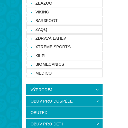
ZEAZOO
VIKING
BAR3FOOT
ZAQQ
ZDRAVÁ LAHEV
XTREME SPORTS
KILPI
BIOMECANICS
MEDICO
VÝPRODEJ
OBUV PRO DOSPĚLÉ
OBUTEX
OBUV PRO DĚTI