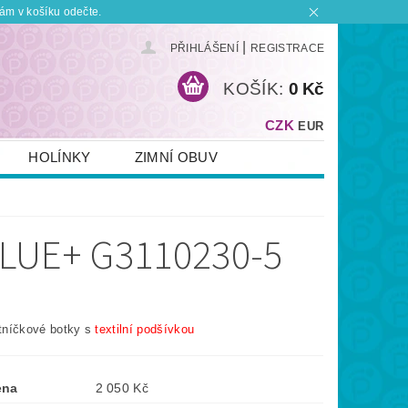
ám v košíku odečte.
|
PŘIHLÁŠENÍ
REGISTRACE
KOŠÍK:
0 Kč
CZK
EUR
HOLÍNKY
ZIMNÍ OBUV
KONTAKT
PLATBA A DOPRAVA
 BOTKU?
OBCHODNÍ PODMÍNKY
LUE+ G3110230-5
otníčkové botky s
textilní podšívkou
ena
2 050 Kč