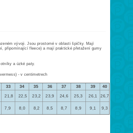
ozeném vývoji. Jsou prostorné v oblasti špičky.
Mají
ní, připomínající fleece) a mají praktické přetažení gumy
kotníky a úzké paty.
evermess) - v centimetrech
33
34
35
36
37
38
39
40
21,8
22,5
23,2
23,9
24,6
25,3
26,1
26,7
7,9
8,0
8,2
8,5
8,7
8,9
9,1
9,3