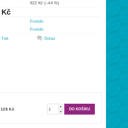
922 Kč
(–44 %)
 Kč
Froddo
e
Froddo
Tisk
Dotaz
 128 Kč