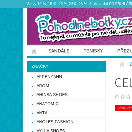
Slevy 10 %, 15 %, 20 %, 25%, 28 %. Stačí zadat PO PŘIHLÁŠEN
SANDÁLE
TENISKY
PŘEZ
ZNAČKY
VÝPRODEJ
OBUTEX
ZNAČKY
OTEVÍRACÍ DOBA PRODEJNY
VĚRNOS
CE
AFFENZAHN
NAPIŠTE NÁM
ADOM
AHINSA SHOES
ANATOMIC
-20% kód
ANTAL
ANGLES FASHION
AYLLA SHOES