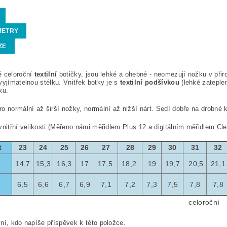
METRY
ZE
é celoroční
textilní
botičky, jsou lehké a ohebné - neomezují nožku v přir
vyjímatelnou stélku.
Vnitřek botky je s
textilní podšívkou
(lehké zateple
ku.
o normální až širší nožky, normální až nižší nárt. Sedí dobře na drobné 
nitřní velikosti (Měřeno námi měřidlem Plus 12 a digitálním měřidlem Cl
t
23
24
25
26
27
28
29
30
31
32
14,7
15,3
16,3
17
17,5
18,2
19
19,7
20,5
21,1
6,5
6,6
6,7
6,9
7,1
7,2
7,3
7,5
7,8
7,8
celoroční
ní, kdo napíše příspěvek k této položce.