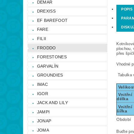
DEMAR
POPIS
DREXISS
PARA
EF BAREFOOT
DISKU
FARE
FILII
Kotníkov
FRODDO
plochou, 
přes špič
FORESTONES
Vhodné pr
GARVALÍN
Tabulka v
GROUNDIES
IMAC
Velikos
IGOR
Vnitřní
délka
JACK AND LILY
Vnitřní
šířka
JAMPI
Období
JONAP
JOMA
Buďte prv