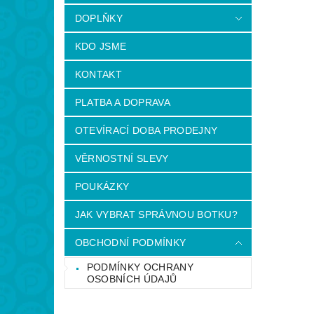
DOPLŇKY
KDO JSME
KONTAKT
PLATBA A DOPRAVA
OTEVÍRACÍ DOBA PRODEJNY
VĚRNOSTNÍ SLEVY
POUKÁZKY
JAK VYBRAT SPRÁVNOU BOTKU?
OBCHODNÍ PODMÍNKY
PODMÍNKY OCHRANY
OSOBNÍCH ÚDAJŮ