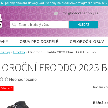
Í při objednávání slevový kód uvedený na produktové fotografii a sleva se V
info@pohodlnebotky.cz
UVKY
OBUV PRO DOSPĚLÉ
CELOROČNÍ OBUV
OBUV PRO DĚTI
DOPLŇKY
KDO JSME
Značky
Froddo
Celoroční Froddo 2023 blue+ G3110230-5
TNÍ SLEVY
POUKÁZKY
JAK VYBRAT SPRÁVNOU
LOROČNÍ FRODDO 2023 B
Neohodnoceno
textilní k
 "dvacet"
Běžná c