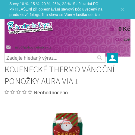
Slevy 10 %, 15 %, 20 %, 25%, 28 %. Stačí zadat PO
PŘIHLÁŠENÍ při objednávání slevový kód uvedený na
produktové fotografii a sleva se Vám v košíku odečte.
0 Kč
CZK
EUR
info@pohodlnebotky.cz
KOJENECKÉ THERMO VÁNOČNÍ
PONOŽKY AURA-VIA 1
Neohodnoceno