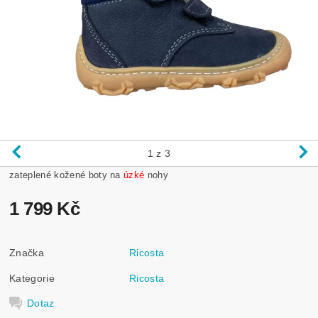
1
z 3
zateplené kožené boty na
úzké
nohy
1 799 Kč
Značka
Ricosta
Kategorie
Ricosta
Dotaz