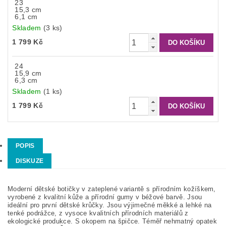
23
15,3 cm
6,1 cm
Skladem
(3 ks)
1 799 Kč
24
15,9 cm
6,3 cm
Skladem
(1 ks)
1 799 Kč
POPIS
DISKUZE
Moderní dětské botičky v zateplené variantě s přírodním kožíškem,
vyrobené z kvalitní kůže a přírodní gumy v béžové barvě. Jsou
ideální pro první dětské krůčky. Jsou v
ýjimečné měkké a lehké na
tenké podrážce, z vysoce kvalitních přírodních materiálů z
ekologické produkce. S okopem na špičce. Téměř nehmatný opatek