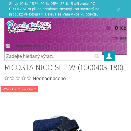
Slevy 10 %, 15 %, 20 %, 25%, 28 %. Stačí zadat PO
PŘIHLÁŠENÍ při objednávání slevový kód uvedený na
produktové fotografii a sleva se Vám v košíku odečte.
0 Kč
CZK
EUR
info@pohodlnebotky.cz
RICOSTA NICO SEE W (1500403-180)
Neohodnoceno
-25% kód "dvacetpet"