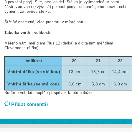
(zpevnění paty). Šité, bez lepidel. Stélka je vyjímatelná, v patní
části tvarovaná (zvýšená) pomocí pěny - doporučujeme upravit nebo
vyměnit za rovnou stélku.
Šíře W znamená, více prostoru v místě nártu.
Tabulka vnitřní velikosti
Měřeno námi měřidlem Plus 12 (délka) a digitálním měřidlem
Clevermess (šířka)
Velikost
20
21
22
Vnitřní délka (se stélkou)
13 cm
13,7 cm
14,4 cm
Vnitřní šířka (se stélkou)
5,6 cm
5,8 cm
6,0 cm
Buďte první, kdo napíše příspěvek k této položce.
Přidat komentář