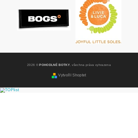
2026 ©
POHODLNÉ BOTKY
, všechna práva vyhrazena
Vytvořil Shoptet