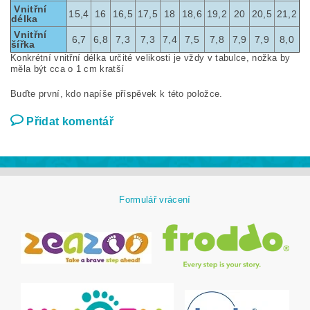
Vnitřní
15,4
16
16,5
17,5
18
18,6
19,2
20
20,5
21,2
délka
Vnitřní
6,7
6,8
7,3
7,3
7,4
7,5
7,8
7,9
7,9
8,0
šířka
Konkrétní vnitřní délka určité velikosti je vždy v tabulce, nožka by
měla být cca o 1 cm kratší
Buďte první, kdo napíše příspěvek k této položce.
Přidat komentář
Formulář vrácení