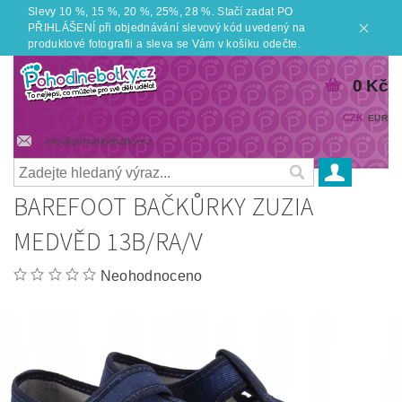
Slevy 10 %, 15 %, 20 %, 25%, 28 %. Stačí zadat PO
PŘIHLÁŠENÍ při objednávání slevový kód uvedený na
produktové fotografii a sleva se Vám v košíku odečte.
0 Kč
CZK
EUR
info@pohodlnebotky.cz
BAREFOOT BAČKŮRKY ZUZIA
MEDVĚD 13B/RA/V
Neohodnoceno