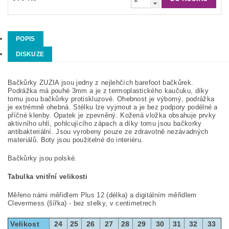
POPIS
DISKUZE
Bačkůrky ZUZIA jsou jedny z nejlehčích barefoot bačkůrek.
Podrážka má pouhé 3mm a je z termoplastického kaučuku, díky
tomu jsou bačkůrky protiskluzové. Ohebnost je výborný, podrážka
je extrémně ohebná. Stélku lze vyjmout a je bez podpory podélné a
příčné klenby. Opatek je zpevněný. Kožená vložka obsahuje prvky
aktivního uhlí, pohlcujícího zápach a díky tomu jsou bačkorky
antibakteriální.
Jsou vyrobeny pouze ze zdravotně nezávadných
materiálů.
Boty jsou použitelné do interiéru.
Bačkůrky jsou polské.
Tabulka vnitřní velikosti
Měřeno námi měřidlem Plus 12 (délka) a digitálním měřidlem
Clevermess (šířka) - bez stelky, v centimetrech
Velikost
24
25
26
27
28
29
30
31
32
33