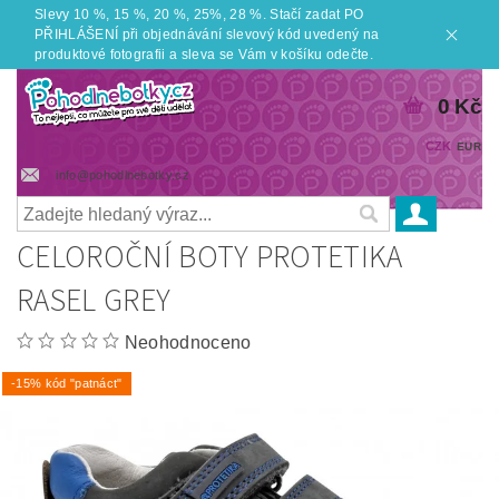
Slevy 10 %, 15 %, 20 %, 25%, 28 %. Stačí zadat PO
PŘIHLÁŠENÍ při objednávání slevový kód uvedený na
produktové fotografii a sleva se Vám v košíku odečte.
0 Kč
CZK
EUR
info@pohodlnebotky.cz
CELOROČNÍ BOTY PROTETIKA
RASEL GREY
Neohodnoceno
-15% kód "patnáct"