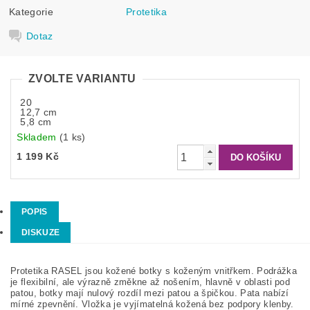
Kategorie
Protetika
Dotaz
ZVOLTE VARIANTU
20
12,7 cm
5,8 cm
Skladem
(1 ks)
1 199 Kč
POPIS
DISKUZE
Protetika RASEL jsou kožené botky s koženým vnitřkem. Podrážka
je flexibilní, ale výrazně změkne až nošením, hlavně v oblasti pod
patou, botky mají nulový rozdíl mezi patou a špičkou. Pata nabízí
mírné zpevnění. Vložka je vyjímatelná kožená bez podpory klenby.