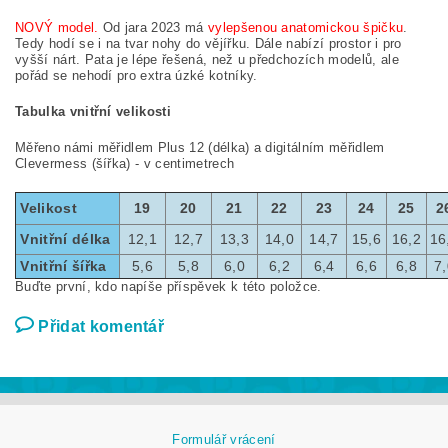
NOVÝ model.
Od jara 2023 má
vylepšenou anatomickou špičku
.
Tedy hodí se i na tvar nohy do vějířku. Dále nabízí prostor i pro
vyšší nárt. Pata je lépe řešená, než u předchozích modelů, ale
pořád se nehodí pro extra úzké kotníky.
Tabulka vnitřní velikosti
Měřeno námi měřidlem Plus 12 (délka) a digitálním měřidlem
Clevermess (šířka) - v centimetrech
Velikost
19
20
21
22
23
24
25
2
Vnitřní délka
12,1
12,7
13,3
14,0
14,7
15,6
16,2
16
Vnitřní šířka
5,6
5,8
6,0
6,2
6,4
6,6
6,8
7,
Buďte první, kdo napíše příspěvek k této položce.
Přidat komentář
Formulář vrácení