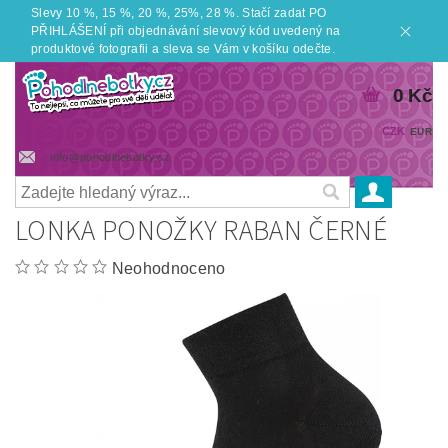
Slevy 10 %, 15 %, 20 %, 25%, 28 %. Stačí zadat PO
PŘIHLÁŠENÍ při objednávání slevový kód uvedený na
produktové fotografii a sleva se Vám v košíku odečte.
0 Kč
CZK
EUR
info@pohodlnebotky.cz
LONKA PONOŽKY RABAN ČERNÉ
Neohodnoceno