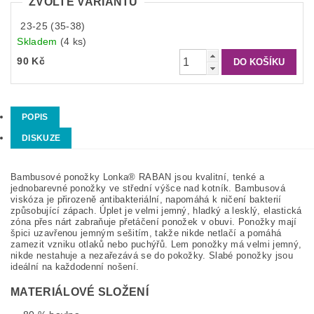
ZVOLTE VARIANTU
23-25 (35-38)
Skladem
(4 ks)
90 Kč
POPIS
DISKUZE
Bambusové ponožky Lonka® RABAN jsou kvalitní, tenké a
jednobarevné ponožky ve střední výšce nad kotník. Bambusová
viskóza je přirozeně antibakteriální, napomáhá k ničení bakterií
způsobující zápach. Úplet je velmi jemný, hladký a lesklý, elastická
zóna přes nárt zabraňuje přetáčení ponožek v obuvi. Ponožky mají
špici uzavřenou jemným sešitím, takže nikde netlačí a pomáhá
zamezit vzniku otlaků nebo puchýřů. Lem ponožky má velmi jemný,
nikde nestahuje a nezařezává se do pokožky. Slabé ponožky jsou
ideální na každodenní nošení.
MATERIÁLOVÉ SLOŽENÍ