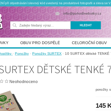
Í při objednávání slevový kód uvedený na produktové fotografii a sleva se V
info@pohodlnebotky.cz
UVKY
OBUV PRO DOSPĚLÉ
CELOROČNÍ OBUV
OBUV PRO DĚTI
DOPLŇKY
KDO JSME
Doplňky
Ponožky
Ponožky SURTEX
10 SURTEX dětské TENKÉ 
TNÍ SLEVY
POUKÁZKY
JAK VYBRAT SPRÁVNOU
 SURTEX DĚTSKÉ TENKÉ 
Neohodnoceno
ponožky s
145 