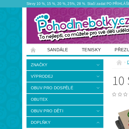
Slevy 10 %, 15 %, 20 %, 25%, 28 %. Stačí zadat PO PŘIHLÁŠEN
SANDÁLE
TENISKY
PŘEZ
ZNAČKY
VÝPRODEJ
OBUTEX
ZNAČKY
OTEVÍRACÍ DOBA PRODEJNY
VĚRNOS
10
VÝPRODEJ
NAPIŠTE NÁM
OBUV PRO DOSPĚLÉ
OBUTEX
OBUV PRO DĚTI
DOPLŇKY