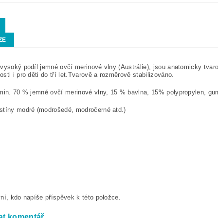
ZE
vysoký podíl jemné ovčí merinové vlny (Austrálie), jsou anatomicky tvar
ti i pro děti do tří let.
Tvarově a rozměrově stabilizováno.
min. 70 % jemné ovčí merinové vlny, 15 % bavlna, 15% polypropylen, gu
stíny modré (modrošedé, modročerné atd.)
ní, kdo napíše příspěvek k této položce.
at komentář