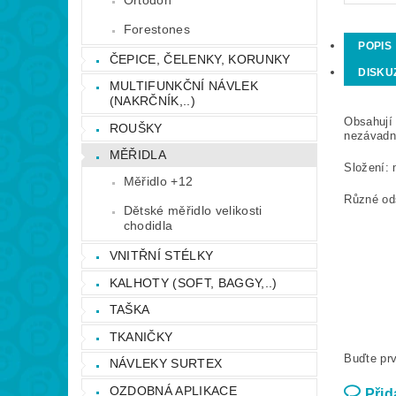
Forestones
POPIS
ČEPICE, ČELENKY, KORUNKY
DISKU
MULTIFUNKČNÍ NÁVLEK
(NAKRČNÍK,..)
Obsahují 
ROUŠKY
nezávadnos
MĚŘIDLA
Složení: 
Měřidlo +12
Různé od
Dětské měřidlo velikosti
chodidla
VNITŘNÍ STÉLKY
KALHOTY (SOFT, BAGGY,..)
TAŠKA
TKANIČKY
Buďte prv
NÁVLEKY SURTEX
OZDOBNÁ APLIKACE
Přid