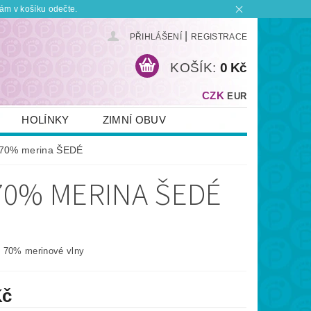
ám v košíku odečte.
|
PŘIHLÁŠENÍ
REGISTRACE
KOŠÍK:
0 Kč
CZK
EUR
HOLÍNKY
ZIMNÍ OBUV
KONTAKT
PLATBA A DOPRAVA
70% merina ŠEDÉ
 BOTKU?
OBCHODNÍ PODMÍNKY
70% MERINA ŠEDÉ
 70% merinové vlny
Kč