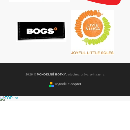
2026 ©
POHODLNÉ BOTKY
, všechna práva vyhrazena
Vytvořil Shoptet