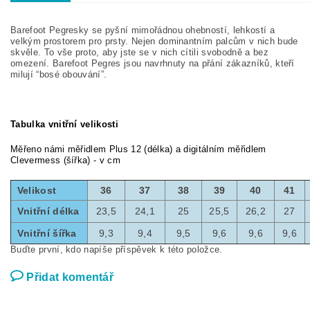
Barefoot Pegresky se pyšní mimořádnou ohebností, lehkostí a
velkým prostorem pro prsty.
Nejen dominantním palcům v nich bude
skvěle. To vše proto, aby jste se v nich cítili svobodně a bez
omezení. Barefoot Pegres jsou navrhnuty na přání zákazníků, kteří
milují “bosé obouvání”.
Tabulka vnitřní velikosti
Měřeno námi měřidlem Plus 12 (délka) a digitálním měřidlem
Clevermess (šířka) - v cm
Velikost
36
37
38
39
40
41
Vnitřní délka
23,5
24,1
25
25,5
26,2
27
Vnitřní šířka
9,3
9,4
9,5
9,6
9,6
9,6
Buďte první, kdo napíše příspěvek k této položce.
Přidat komentář