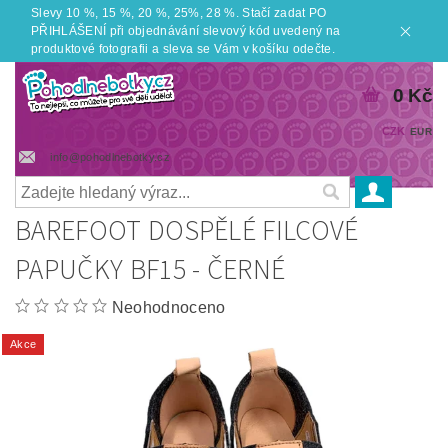
Slevy 10 %, 15 %, 20 %, 25%, 28 %. Stačí zadat PO
PŘIHLÁŠENÍ při objednávání slevový kód uvedený na
produktové fotografii a sleva se Vám v košíku odečte.
0 Kč
CZK
EUR
info@pohodlnebotky.cz
BAREFOOT DOSPĚLÉ FILCOVÉ
PAPUČKY BF15 - ČERNÉ
Neohodnoceno
Akce