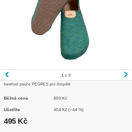
1
z 3
barefoot pauče PEGRES pro dospělé
Běžná cena
899 Kč
Ušetříte
404 Kč
(–44 %)
495 Kč