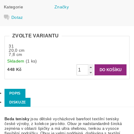
Kategorie
Značky
Dotaz
ZVOLTE VARIANTU
31
20,0 cm
7,8 cm
Skladem
(1 ks)
448 Kč
POPIS
DISKUZE
Beda tenisky
jsou dětské vycházkové barefoot textilní tenisky
české výroby, z kolekce jaro-léto. Obuv je nadstandardně široká
zejména v oblasti špičky a má ultra ohebnou, tenkou a vysoce
flexibilní podrážku. Obuv je velmi poddajná, dodávána s textilní