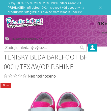
Slevy 10 %, 15 %, 20 %, 25%, 28 %. Stačí zadat PO
PŘIHLÁŠENÍ při objednávání slevový kód uvedený na
produktové fotografii a sleva se Vám v košíku odečte.
0 Kč
CZK
EUR
info@pohodlnebotky.cz
TENISKY BEDA BAREFOOT BF
0001/TEX/W/OP P.SHINE
Neohodnoceno
Akce