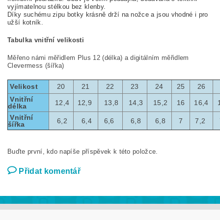
vyjímatelnou stélkou bez klenby.
Díky suchému zipu botky krásně drží na nožce a jsou vhodné i pro
užší kotník.
Tabulka vnitřní velikosti
Měřeno námi měřidlem Plus 12 (délka) a digitálním měřidlem
Clevermess (šířka)
Velikost
20
21
22
23
24
25
26
Vnitřní
12,4
12,9
13,8
14,3
15,2
16
16,4
délka
Vnitřní
6,2
6,4
6,6
6,8
6,8
7
7,2
šířka
Buďte první, kdo napíše příspěvek k této položce.
Přidat komentář