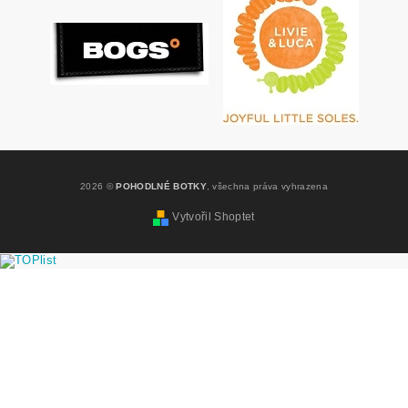
2026 ©
POHODLNÉ BOTKY
, všechna práva vyhrazena
Vytvořil Shoptet