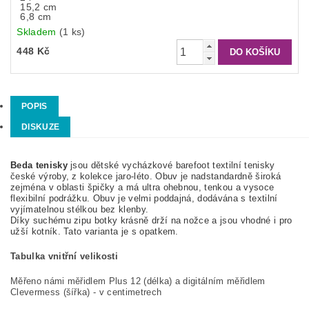
15,2 cm
6,8 cm
Skladem
(1 ks)
448 Kč
POPIS
DISKUZE
Beda tenisky
jsou dětské vycházkové barefoot textilní tenisky
české výroby, z kolekce jaro-léto. Obuv je nadstandardně široká
zejména v oblasti špičky a má ultra ohebnou, tenkou a vysoce
flexibilní podrážku. Obuv je velmi poddajná, dodávána s textilní
vyjímatelnou stélkou bez klenby.
Díky suchému zipu botky krásně drží na nožce a jsou vhodné i pro
užší kotník. Tato varianta je s opatkem.
Tabulka vnitřní velikosti
Měřeno námi měřidlem Plus 12 (délka) a digitálním měřidlem
Clevermess (šířka) - v centimetrech