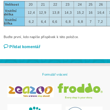
Velikost
20
21
22
23
24
25
26
Vnitřní
12,4
12,9
13,8
14,3
15,2
16
16,4
délka
Vnitřní
6,2
6,4
6,6
6,8
6,8
7
7,2
šířka
Buďte první, kdo napíše příspěvek k této položce.
Přidat komentář
Formulář vrácení