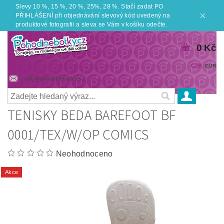
Slevy 10 %, 15 %, 20 %, 25%, 28 %. Stačí zadat PO
PŘIHLÁŠENÍ při objednávání slevový kód uvedený na
produktové fotografii a sleva se Vám v košíku odečte.
0 Kč
CZK
EUR
info@pohodlnebotky.cz
TENISKY BEDA BAREFOOT BF
0001/TEX/W/OP COMICS
Neohodnoceno
Akce