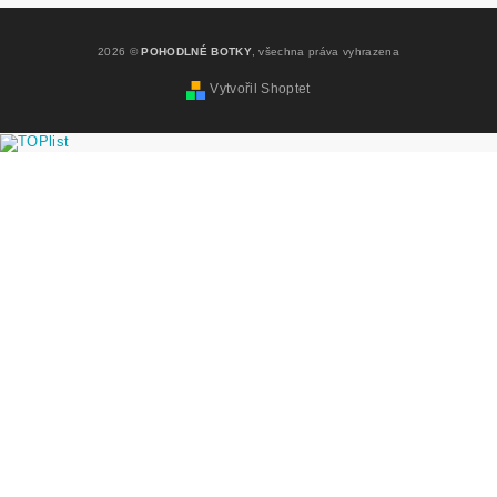
2026 ©
POHODLNÉ BOTKY
, všechna práva vyhrazena
Vytvořil Shoptet