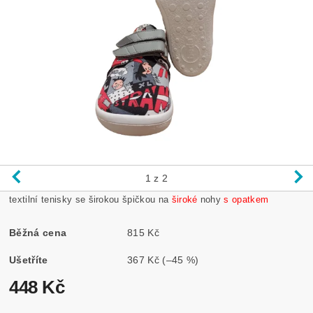
1
z 2
textilní tenisky se širokou špičkou na
široké
nohy
s opatkem
Běžná cena
815 Kč
Ušetříte
367 Kč
(–45 %)
448 Kč