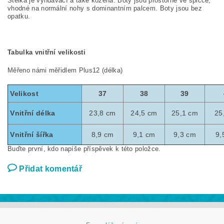
Stélka je vyndavací a také kožená. Boty jsou prostorné ve špičce,
vhodné na normální nohy s dominantním palcem. Boty jsou bez
opatku.
Tabulka vnitřní velikosti
Měřeno námi měřidlem Plus12 (délka)
Velikost
37
38
39
Vnitřní délka
23,8 cm
24,5 cm
25,1 cm
25
Vnitřní šířka
8,9 cm
9,1 cm
9,3 cm
9,
Buďte první, kdo napíše příspěvek k této položce.
Přidat komentář