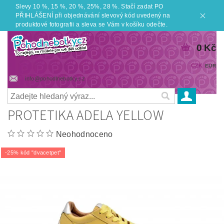
Slevy 10 %, 15 %, 20 %, 25%, 28 %. Stačí zadat PO
PŘIHLÁŠENÍ při objednávání slevový kód uvedený na
produktové fotografii a sleva se Vám v košíku odečte.
0 Kč
CZK
EUR
info@pohodlnebotky.cz
PROTETIKA ADELA YELLOW
Neohodnoceno
-25% kód "dvacetpet"