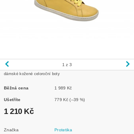
1
z 3
dámské kožené celoroční boty
Běžná cena
1 989 Kč
Ušetříte
779 Kč
(–39 %)
1 210 Kč
Značka
Protetika