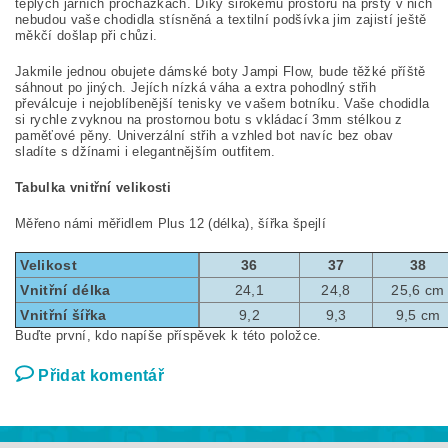
teplých jarních procházkách. Díky širokému prostoru na prsty v nich
nebudou vaše chodidla stísněná a textilní podšívka jim zajistí ještě
měkčí došlap při chůzi.
Jakmile jednou obujete dámské boty Jampi Flow, bude těžké příště
sáhnout po jiných. Jejích nízká váha a extra pohodlný střih
převálcuje i nejoblíbenější tenisky ve vašem botníku. Vaše chodidla
si rychle zvyknou na prostornou botu s vkládací 3mm stélkou z
paměťové pěny. Univerzální střih a vzhled bot navíc bez obav
sladíte s džínami i elegantnějším outfitem.
Tabulka vnitřní velikosti
Měřeno námi měřidlem Plus 12 (délka), šířka špejlí
Velikost
36
37
38
Vnitřní délka
24,1
24,8
25,6 cm
Vnitřní šířka
9,2
9,3
9,5 cm
Buďte první, kdo napíše příspěvek k této položce.
Přidat komentář