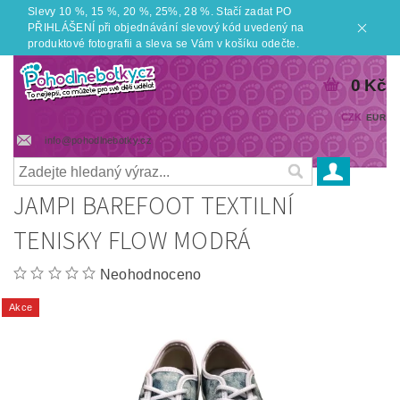
Slevy 10 %, 15 %, 20 %, 25%, 28 %. Stačí zadat PO
PŘIHLÁŠENÍ při objednávání slevový kód uvedený na
produktové fotografii a sleva se Vám v košíku odečte.
0 Kč
CZK
EUR
info@pohodlnebotky.cz
JAMPI BAREFOOT TEXTILNÍ
TENISKY FLOW MODRÁ
Neohodnoceno
Akce