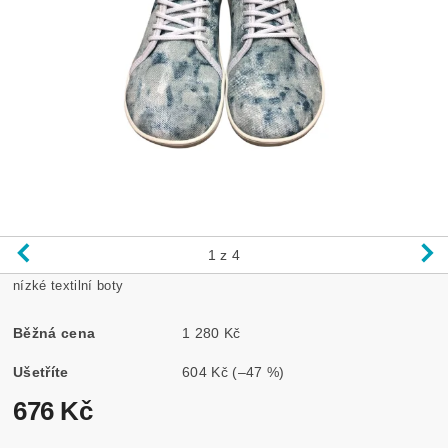
1
z 4
nízké textilní boty
Běžná cena
1 280 Kč
Ušetříte
604 Kč
(–47 %)
676 Kč