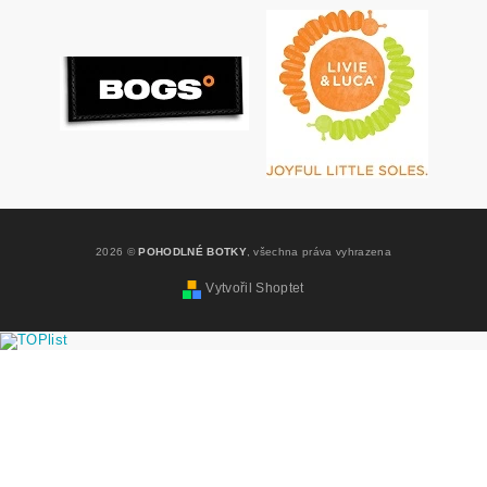
2026 ©
POHODLNÉ BOTKY
, všechna práva vyhrazena
Vytvořil Shoptet