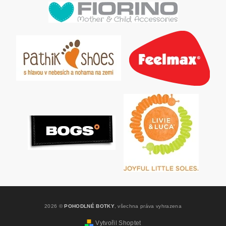
2026 ©
POHODLNÉ BOTKY
, všechna práva vyhrazena
Vytvořil Shoptet