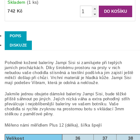
Skladem
(1 ks)
742 Kč
POPIS
DISKUZE
Pohodlné kožené baleríny Jampi Sisi si zamilujete při teplých
jarních procházkách. Díky širokému prostoru na prsty v nich
nebudou vaše chodidla stísněná a textilní podšívka jim zajistí ještě
měkčí došlap při chůzi. Vrchní materiál je hladká kůže. Jampi Sisi
mají podešev Vibram, která je odolná a neklouže.
Jakmile jednou obujete dámské baleríny Jampi Sisi, bude těžké
příště sáhnout po jiných. Jejích nízká váha a extra pohodlný střih
převálcuje i nejoblíbenější baleríny ve vašem botníku. Vaše
chodidla si rychle zvyknou na prostornou botu s vkládací 3mm
stélkou z paměťové pěny.
Měřeno námi měřidlem Plus 12 (délka), šířka špejlí
Velikost
36
37
38