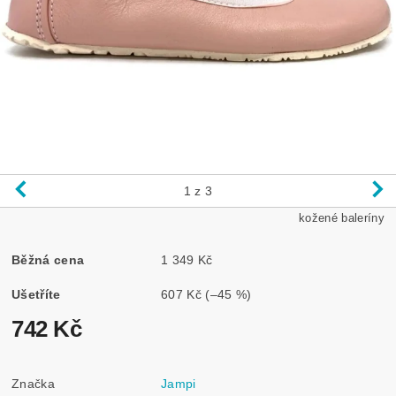
1
z 3
kožené baleríny
Běžná cena
1 349 Kč
Ušetříte
607 Kč
(–45 %)
742 Kč
Značka
Jampi