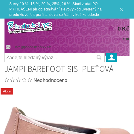
Slevy 10 %, 15 %, 20 %, 25%, 28 %. Stačí zadat PO
PŘIHLÁŠENÍ při objednávání slevový kód uvedený na
produktové fotografii a sleva se Vám v košíku odečte.
0 Kč
CZK
EUR
info@pohodlnebotky.cz
JAMPI BAREFOOT SISI PLEŤOVÁ
Neohodnoceno
Akce