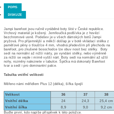
POPIS
DISKUZE
Jampi barefoot jsou ručně vyráběné boty šité v České republice.
Vrchový materiál je kožený. Jemňoučká podšívka je z hovězí
bezchromové usně.
Podešev je u všech dámských botů Jampi
pryžová. Pro příjemnější a měkčí došlap je v botě vkládací stélka z
paměťové pěny o tloušťce 4 mm, vhodná především při přechodu na
barefoot, pro zkušené bosochodce lze obuv nosit bez stélky. Boty
sedí na normální až nižší nárty, po vyndání stélky, nebo výměnně
za nižší se vejde i mírně vyšší nárt. Boty sedí na normální až užší
nohy, rozměry naleznete v tabulce. Špička má dokonalý Barefoot
tvar a sedí i pro dominantní palce.
Tabulka vnitřní velikosti
Měřeno námi měřidlem Plus 12 (délka), šířka špejlí
Velikost
36
37
38
Vnitřní délka
24
24,3
25,4 cm
Vnitřní šířka
8,9
9,0
9,2 cm
Buďte první, kdo napíše příspěvek k této položce.