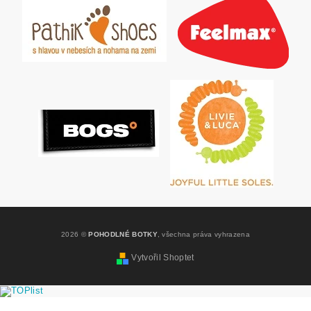
2026 ©
POHODLNÉ BOTKY
, všechna práva vyhrazena
Vytvořil Shoptet