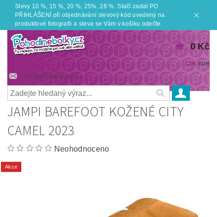
Slevy 10 %, 15 %, 20 %, 25%, 28 %. Stačí zadat PO
PŘIHLÁŠENÍ při objednávání slevový kód uvedený na
produktové fotografii a sleva se Vám v košíku odečte.
0 Kč
CZK
EUR
info@pohodlnebotky.cz
JAMPI BAREFOOT KOŽENÉ CITY
CAMEL 2023
Neohodnoceno
Akce