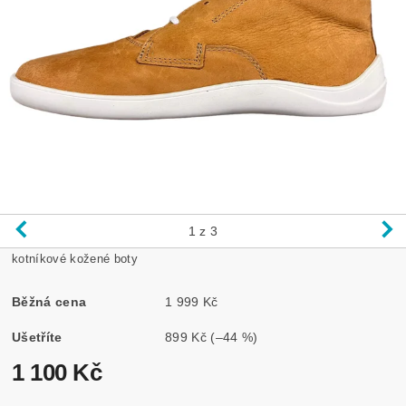
1
z 3
kotníkové kožené boty
Běžná cena
1 999 Kč
Ušetříte
899 Kč
(–44 %)
1 100 Kč