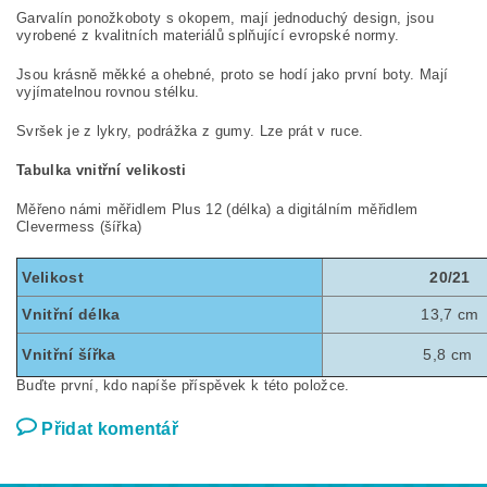
Garvalín ponožkoboty s okopem, mají jednoduchý design, jsou
vyrobené z kvalitních materiálů splňující evropské normy.
Jsou krásně měkké a ohebné, proto se hodí jako první boty. Mají
vyjímatelnou rovnou stélku.
Svršek je z lykry, podrážka z gumy. Lze prát v ruce.
Tabulka vnitřní velikosti
Měřeno námi měřidlem Plus 12 (délka) a digitálním měřidlem
Clevermess (šířka)
Velikost
20/21
Vnitřní délka
13,7 cm
Vnitřní šířka
5,8 cm
Buďte první, kdo napíše příspěvek k této položce.
Přidat komentář