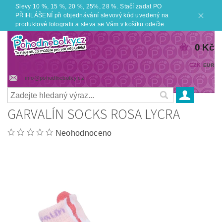
Slevy 10 %, 15 %, 20 %, 25%, 28 %. Stačí zadat PO
PŘIHLÁŠENÍ při objednávání slevový kód uvedený na
produktové fotografii a sleva se Vám v košíku odečte.
0 Kč
CZK
EUR
info@pohodlnebotky.cz
GARVALÍN SOCKS ROSA LYCRA
Neohodnoceno